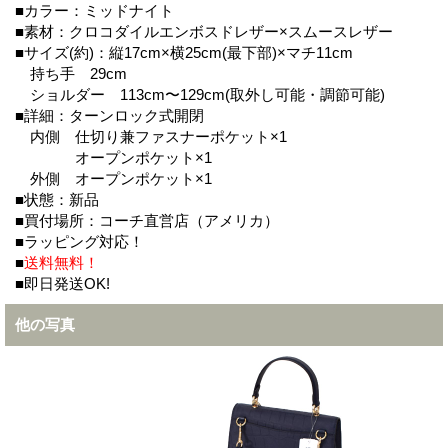
■カラー：ミッドナイト
■素材：クロコダイルエンボスドレザー×スムースレザー
■サイズ(約)：縦17cm×横25cm(最下部)×マチ11cm
持ち手 29cm
ショルダー 113cm〜129cm(取外し可能・調節可能)
■詳細：ターンロック式開閉
内側 仕切り兼ファスナーポケット×1
オープンポケット×1
外側 オープンポケット×1
■状態：新品
■買付場所：コーチ直営店（アメリカ）
■ラッピング対応！
■
送料無料！
■即日発送OK!
他の写真