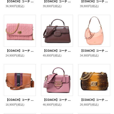
【COACH】コーチ コーティングキャンバス レザー シグネチャー ミニ ドーム サッチェル 2Way ショルダー ハンドバッグ ブラウン×ブラック（日本未発売）
【COACH】コーチ コーティングキャンバス レザー シグネチャー ミリー フラップ ターンロック クロスボディ 3WAY クラッチ ショルダー ハンドバッグ カーキ×テラコッタ（日本未発売）
【COACH】コーチ バッグ カーフレザー アンドレア スモール ロゴ フラップ クロスボディ 3WAY クラッチ ショルダー ハンドバッグ チャーク（日本未発売）
36,900円
(税込)
39,800円
(税込)
39,800円
(税込)
【COACH】コーチ カーフレザー キルティング ターンロック チェーン リストレット 2way クラッチ クロスボディー 斜めがけ ショルダー バッグ ピンクペタル（日本未発売）
【COACH】コーチ バッグ レザー エライザ ロゴ トップ ハンドル サッチェル クロスボディ 2WAY ショルダー ハンドバッグ メイプル（日本未発売）
【COACH】コーチ ペブルレザー ジュール ホーボー 2WAY ショルダー クロスボディ ハンドバッグ フェイディドブラッシュ(日本未発売）
24,900円
(税込)
49,800円
(税込)
34,900円
(税込)
【COACH】コーチ ターンロック レザー スエード ストライプ ペニー クロスボディー ショルダー 斜め掛けバッグ サドル×オックスブラッド（日本未発売）
【COACH】コーチ レザー モーガン トップ ハンドル サッチェル クロスボディ 2WAY ショルダー ハンドバッグ ダスティローズ（日本未発売）
【COACH】コーチ リザードエンボスレザー スムースレザー ミニ キャシディ ターンロック チェーン 2way ショルダー バッグ マスタード（日本未発売）
16,900円
(税込)
46,900円
(税込)
26,900円
(税込)