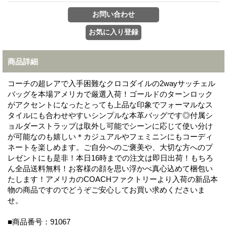
商品詳細
コーチの超レアで入手困難なクロコダイルの2wayサッチェル
バッグを本場アメリカで厳選入荷！ゴールドのターンロック
がアクセントになったとっても上品な印象でフォーマルなス
タイルにも合わせやすいシンプルな本革バッグです◎付属シ
ョルダーストラップは取外し可能でシーンに応じて使い分け
が可能なのも嬉しい＊カジュアルやフェミニンにもコーディ
ネートを楽しめます。ご自分へのご褒美や、大切な方へのプ
レゼントにも是非！本日16時までの注文は即日出荷！もちろ
ん全品送料無料！お客様の顔を思い浮かべ真心込めて梱包い
たします！アメリカのCOACHファクトリーより入荷の新品本
物の商品ですのでどうぞご安心してお買い求めくださいま
せ。
■商品番号：91067