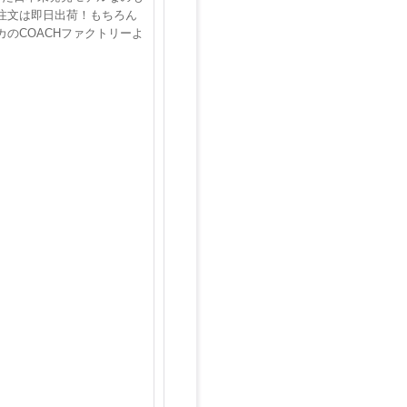
の注文は即日出荷！もちろん
のCOACHファクトリーよ
。