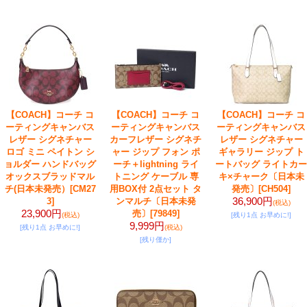
【COACH】コーチ コ
【COACH】コーチ コ
【COACH】コーチ コ
ーティングキャンバス
ーティングキャンバス
ーティングキャンバス
レザー シグネチャー
カーフレザー シグネチ
レザー シグネチャー
ロゴ ミニ ペイトン シ
ャー ジップ フォン ポ
ギャラリー ジップ ト
ョルダー ハンドバッグ
ーチ＋lightning ライ
ートバッグ ライトカー
オックスブラッドマル
トニング ケーブル 専
キ×チャーク〔日本未
チ(日本未発売）
[CM27
用BOX付 2点セット タ
発売〕
[CH504]
36,900円
3]
ンマルチ〔日本未発
(税込)
23,900円
売〕
[79849]
(税込)
[残り1点 お早めに!]
9,999円
[残り1点 お早めに!]
(税込)
[残り僅か]