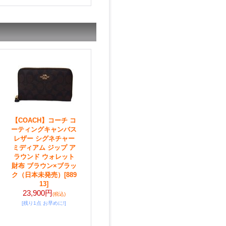
【COACH】コーチ コ
ーティングキャンバス
レザー シグネチャー
ミディアム ジップ ア
ラウンド ウォレット
財布 ブラウン×ブラッ
ク（日本未発売）
[889
13]
23,900円
(税込)
[残り1点 お早めに!]