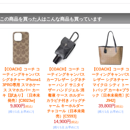
この商品を買った人はこんな商品も買っています
【COACH】コーチ コ
【COACH】コーチ コ
【COACH】コーチ コ
ーティングキャンバス
ーティングキャンバス
ーティングキャンバス
シグネチャー iPhone1
カーフレザー シグネチ
レザー シグネチャー
3PRO専用 スマホケー
ャー ハンド サニタイ
マイクロ シティ トー
ス スマホカバー カー
ザー ハンドジェル 消
トバッグ カーキ×ブラ
キ【訳あり】〔日本未
毒液 ケース ホルダー
ック〔日本未発売〕
[C
発売〕
[C8023w]
カラビナ付き バッグチ
J942]
9,800円
39,800円
ャーム キーホルダー
(税込)
(税込)
チャコール（日本未発
[残り1点 お早めに!]
[残り1点 お早めに!]
売）
[C5593]
14,900円
(税込)
[残り1点 お早めに!]