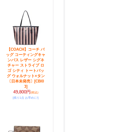
【COACH】コーチ バ
ッグ コーティングキャ
ンバス レザー シグネ
チャー ストライプ ロ
ゴ シティ トートバッ
グ ウォルナット×タン
〔日本未発売〕
[CBI0
3]
49,800円
(税込)
[残り1点 お早めに!]