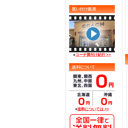
■
コーチ買付け紀行 >>
■
送料については >>