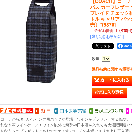
【COACH】コー
バス カーフレザー
プレイド チェック柄
トル キャリア バ
売〕
[
79870
]
コチガル特価
:
19,800円
[残り1点 お早めに!]
Face
数量
:
返品特約に関する重要
コーチから珍しいワイン専用バッグが登場！ワインをプレゼントする際や、
利な本革ワインケース！ワイン以外に焼酎や日本酒を入れても大活躍間違い
きな方へのプレゼントにもおすすめです♪コーチの本場アメリカより直入荷