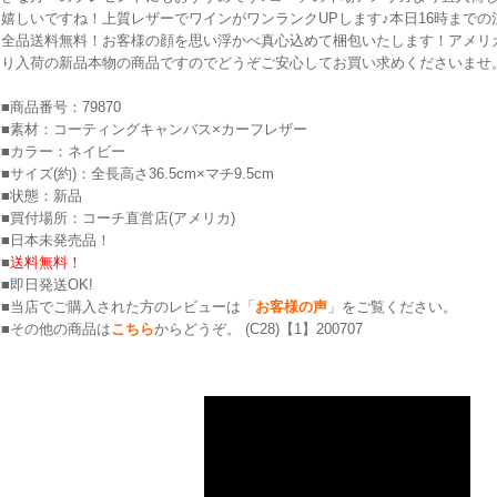
嬉しいですね！上質レザーでワインがワンランクUPします♪本日16時まで
全品送料無料！お客様の顔を思い浮かべ真心込めて梱包いたします！アメリカ
り入荷の新品本物の商品ですのでどうぞご安心してお買い求めくださいませ
■商品番号：79870
■素材：コーティングキャンバス×カーフレザー
■カラー：ネイビー
■サイズ(約)：全長高さ36.5cm×マチ9.5cm
■状態：新品
■買付場所：コーチ直営店(アメリカ)
■日本未発売品！
■
送料無料！
■即日発送OK!
■当店でご購入された方のレビューは「
お客様の声
」をご覧ください。
■その他の商品は
こちら
からどうぞ。 (C28)【1】200707