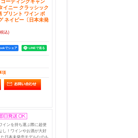
チ コーティングキャン
 タイニー クラッシック
 プリント ワイン ボ
ッグ ネイビー〔日本未発
(税込)
bookでシェア
事項
ワインを持ち運ぶ際に超便
なし！ワインやお酒が大好
した日本未発売モデルなのも