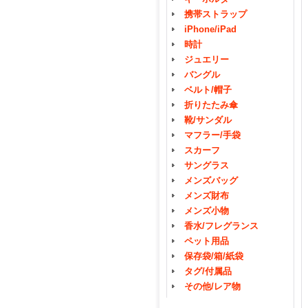
携帯ストラップ
iPhone/iPad
時計
ジュエリー
バングル
ベルト/帽子
折りたたみ傘
靴/サンダル
マフラー/手袋
スカーフ
サングラス
メンズバッグ
メンズ財布
メンズ小物
香水/フレグランス
ペット用品
保存袋/箱/紙袋
タグ/付属品
その他/レア物