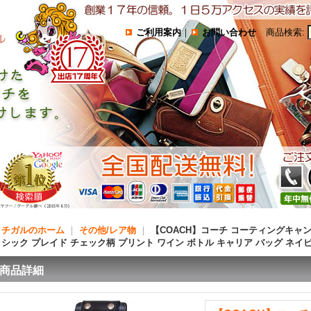
ご利用案内
｜
お問い合わせ
商品検索
:
コチガルのホーム
｜
その他/レア物
｜
【COACH】コーチ コーティングキャン
ッシック プレイド チェック柄 プリント ワイン ボトル キャリア バッグ ネ
商品詳細