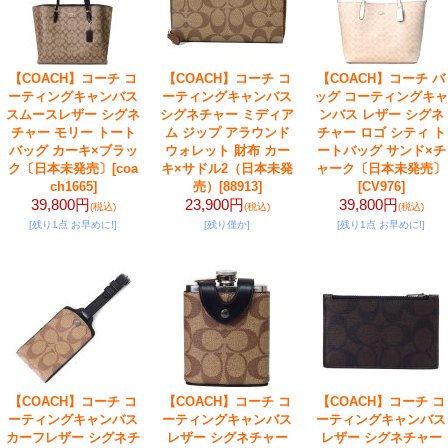
【COACH】コーチ コ
【COACH】コーチ コ
【COACH】コーチ バ
ーティングキャンバス
ーティングキャンバス
ッグ コーティングキャ
スムースレザー シグネ
シグネチャー ミディア
ンバス レザー シグネ
チャー モリー トート
ム ジップ アラウンド
チャー ロゴ シティ ト
バッグ カーキ×ブラッ
ウォレット 財布 カー
ートバッグ サンド×チ
ク〔日本未発売〕
[coa
キ×サドル2（日本未発
ャーク〔日本未発売〕
ch1665]
売）
[88913]
[CV976]
39,800円
23,900円
39,800円
(税込)
(税込)
(税込)
[残り1点 お早めに!]
[残り僅か]
[残り1点 お早めに!]
【COACH】コーチ コ
【COACH】コーチ コ
【COACH】コーチ コ
ーティングキャンバス
ーティングキャンバス
ーティングキャンバス
カーフレザー シグネチ
レザー シグネチャー
レザー シグネチャー