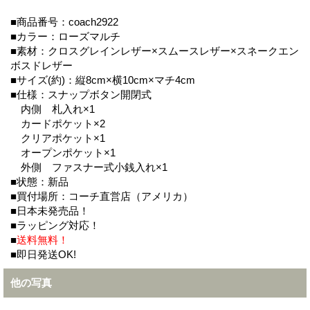
■商品番号：coach2922
■カラー：ローズマルチ
■素材：クロスグレインレザー×スムースレザー×スネークエン
ボスドレザー
■サイズ(約)：縦8cm×横10cm×マチ4cm
■仕様：スナップボタン開閉式
内側 札入れ×1
カードポケット×2
クリアポケット×1
オープンポケット×1
外側 ファスナー式小銭入れ×1
■状態：新品
■買付場所：コーチ直営店（アメリカ）
■日本未発売品！
■ラッピング対応！
■
送料無料！
■即日発送OK!
他の写真