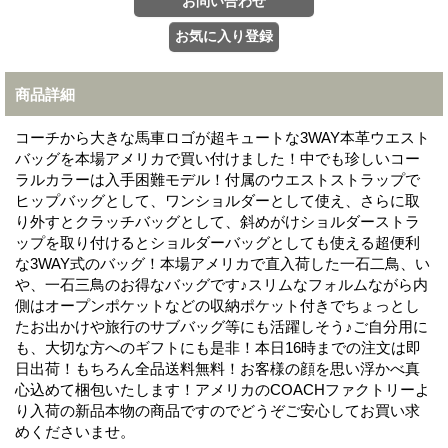
商品詳細
コーチから大きな馬車ロゴが超キュートな3WAY本革ウエスト
バッグを本場アメリカで買い付けました！中でも珍しいコー
ラルカラーは入手困難モデル！付属のウエストストラップで
ヒップバッグとして、ワンショルダーとして使え、さらに取
り外すとクラッチバッグとして、斜めがけショルダーストラ
ップを取り付けるとショルダーバッグとしても使える超便利
な3WAY式のバッグ！本場アメリカで直入荷した一石二鳥、い
や、一石三鳥のお得なバッグです♪スリムなフォルムながら内
側はオープンポケットなどの収納ポケット付きでちょっとし
たお出かけや旅行のサブバッグ等にも活躍しそう♪ご自分用に
も、大切な方へのギフトにも是非！本日16時までの注文は即
日出荷！もちろん全品送料無料！お客様の顔を思い浮かべ真
心込めて梱包いたします！アメリカのCOACHファクトリーよ
り入荷の新品本物の商品ですのでどうぞご安心してお買い求
めくださいませ。