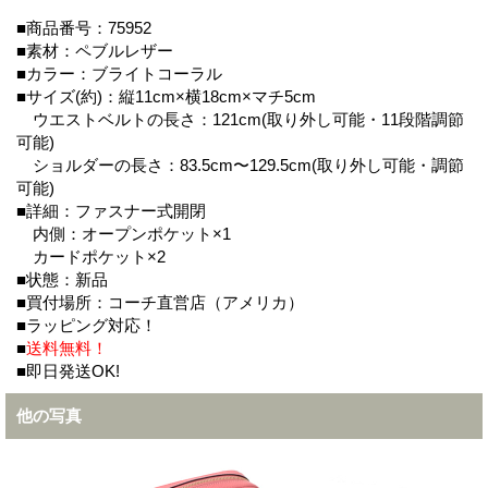
■商品番号：75952
■素材：ペブルレザー
■カラー：ブライトコーラル
■サイズ(約)：縦11cm×横18cm×マチ5cm
ウエストベルトの長さ：121cm(取り外し可能・11段階調節
可能)
ショルダーの長さ：83.5cm〜129.5cm(取り外し可能・調節
可能)
■詳細：ファスナー式開閉
内側：オープンポケット×1
カードポケット×2
■状態：新品
■買付場所：コーチ直営店（アメリカ）
■ラッピング対応！
■
送料無料！
■即日発送OK!
他の写真