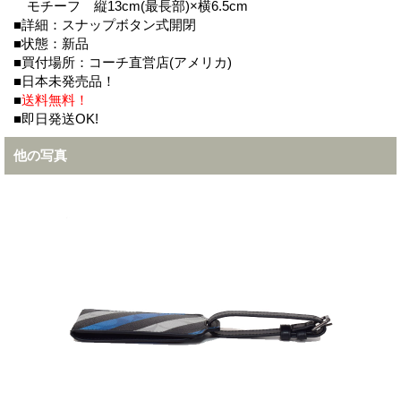
モチーフ 縦13cm(最長部)×横6.5cm
■詳細：スナップボタン式開閉
■状態：新品
■買付場所：コーチ直営店(アメリカ)
■日本未発売品！
■
送料無料！
■即日発送OK!
他の写真