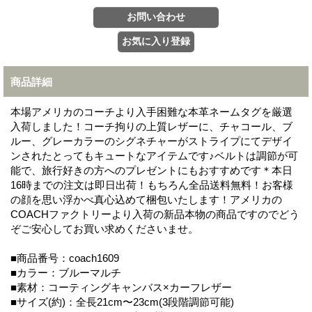
商品詳細
本場アメリカのコーチより入手困難な本革ネームタグを厳選
入荷しました！コーチ拘りの上質レザーに、チャコール、ブ
ルー、グレーカラーのシグネチャーがストライプにてデザイ
ンされたとってもキュートなアイテムです♪ベルトは調節が可
能で、旅行好きの方へのプレゼントにもおすすめです＊本日
16時までの注文は即日出荷！もちろん全品送料無料！お客様
の顔を思い浮かべ真心込めて梱包いたします！アメリカの
COACHファクトリーより入荷の新品本物の商品ですのでどう
ぞご安心してお買い求めくださいませ。
■商品番号：coach1609
■カラー：ブルーマルチ
■素材：コーティングキャンバス×カーフレザー
■サイズ(約)：全長21cm〜23cm(3段階調節可能)