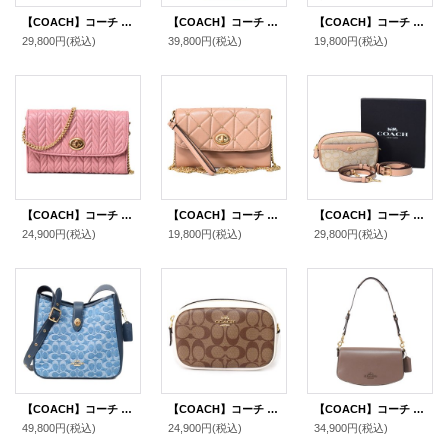
【COACH】コーチ カーフレザー ペース ウエスト ベルトバッグ ワンショルダー バックパック ウエスト ボディバッグ ライトバイオレット〔日本未発売〕
【COACH】コーチ バッグ ジャガード レザー シグネチャー アンドレア スモール ロゴ フラップ クロスボディ 3WAY クラッチ ショルダー ハンドバッグ フェイディドブラッシュ（日本未発売）
【COACH】コーチ ペブルレザー ジェイド ミニ 2way クラッチ ウエスト ヒップ ベルトバッグ ペールブルー（日本未発売）
29,800円
(税込)
39,800円
(税込)
19,800円
(税込)
【COACH】コーチ カーフレザー キルティング ターンロック チェーン リストレット 2way クラッチ クロスボディー 斜めがけ ショルダー バッグ ピンクペタル（日本未発売）
【COACH】コーチ カーフレザー キルティング スタッズ チェーン クラッチ クロスボディー ショルダー 2way バッグ ビーチウッド（日本未発売）【訳あり】
【COACH】コーチ シグネチャージャガード カーフレザー アイビー ロゴ 3way ショルダー 斜め掛け クラッチ ウエスト ヒップ バッグ ライトカーキ×ビーチウッド（箱あり）（日本未発売）
24,900円
(税込)
19,800円
(税込)
29,800円
(税込)
【COACH】コーチ バッグ デニム レザー シグネチャー ハドリー コンバーチブル ターンロック 2WAY 斜めがけ クロスボディー ショルダー ハンドバッグ インディゴ（日本未発売）
【COACH】コーチ コーティングキャンバス スムースレザー シグネチャー コンバーチブル ベルトバッグ 3way ショルダー 斜め掛け クラッチ ウエスト ヒップバッグ カーキ×チャーク〔日本未発売〕
【COACH】コーチ バッグ レザー フラップ カーフ アンドレア ロゴ 3WAY クラッチ ショルダー ハンドバッグ ダークストーン（日本未発売）
49,800円
(税込)
24,900円
(税込)
34,900円
(税込)