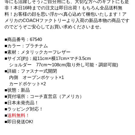
等にも活躍しそう♪ご自分用にも、大切な方へのギフトにも是
非！本日16時までの注文は即日出荷！もちろん全品送料無
料！お客様の顔を思い浮かべ真心込めて梱包いたします！ア
メリカのCOACHファクトリーより入荷の新品本物の商品です
のでどうぞご安心してお買い求めくださいませ。
■商品番号：67540
■カラー：プラチナム
■素材：メタリックカーフレザー
■サイズ(約)：縦11cm×横17cm×マチ3.5cm
ショルダー 77cm〜108cm(取り外し可能・調節可能)
■詳細：ファスナー式開閉
内側 オープンポケット×1
カードポケット×2
■状態：新品
■買付場所：コーチ直営店（アメリカ）
■日本未発売品！
■ラッピング対応！
■
送料無料！
■即日発送OK!