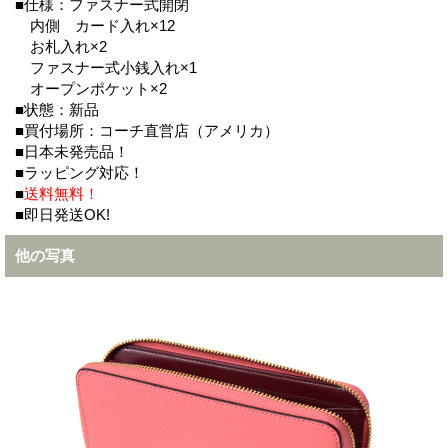
■仕様：ファスナー式開閉
内側 カード入れ×12
お札入れ×2
ファスナー式小銭入れ×1
オープンポケット×2
■状態：新品
■買付場所：コーチ直営店（アメリカ）
■日本未発売品！
■ラッピング対応！
■
送料無料！
■即日発送OK!
他の写真