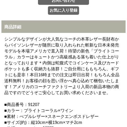
商品詳細
シンプルなデザインが大人気なコーチの本革レザー長財布か
らパイソンレザーが随所に取り入れられた斬新な日本未発売
モデルを本場アメリカで直入荷！待望の新色「ブライトコー
ラル」カラーはキュートかつ高級感ある落ち着いた仕上がり
となっております＊内側は蛇腹式でコインケース及びカード
ポケットも多く収納力も抜群！ご自分用にももちろん、ギフ
トにも是非！本日16時までの注文は即日出荷！もちろん全品
送料無料！お客様の顔を思い浮かべ真心込めて梱包いたしま
す！アメリカのコーチファクトリーより入荷の新品本物の商
品ですのでどうぞご安心してお買い求めくださいませ。
■商品番号：91207
■カラー：ブライトコーラル×ワイン
■素材：ぺブルレザー×スネークエンボスドレザー
■サイズ(約)：縦10cm×横19cm×マチ2cm