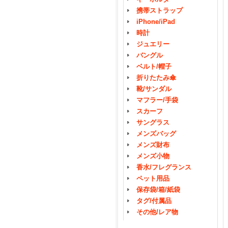
携帯ストラップ
iPhone/iPad
時計
ジュエリー
バングル
ベルト/帽子
折りたたみ傘
靴/サンダル
マフラー/手袋
スカーフ
サングラス
メンズバッグ
メンズ財布
メンズ小物
香水/フレグランス
ペット用品
保存袋/箱/紙袋
タグ/付属品
その他/レア物