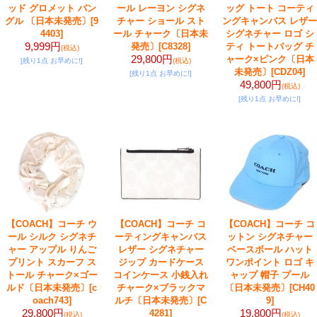
ッド グロメット バン
ール レーヨン シグネ
ッグ トート コーティ
グル 〔日本未発売〕
[9
チャー ショール スト
ングキャンバス レザー
4403]
ール チャーク〔日本未
シグネチャー ロゴ シ
9,999円
発売〕
[C8328]
ティ トートバッグ チ
(税込)
29,800円
ャーク×ピンク〔日本
[残り1点 お早めに!]
(税込)
未発売〕
[CDZ04]
[残り1点 お早めに!]
49,800円
(税込)
[残り1点 お早めに!]
【COACH】コーチ ウ
【COACH】コーチ コ
【COACH】コーチ コ
ール シルク シグネチ
ーティングキャンバス
ットン シグネチャー
ャー アップル りんご
レザー シグネチャー
ベースボール ハット
プリント スカーフ ス
ジップ カードケース
ワンポイント ロゴ キ
トール チャーク×ゴー
コインケース 小銭入れ
ャップ 帽子 プール
ルド〔日本未発売〕
[c
チャーク×ブラックマ
〔日本未発売〕
[CH40
oach743]
ルチ〔日本未発売〕
[C
9]
29,800円
19,800円
4281]
(税込)
(税込)