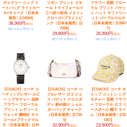
ギャラリー ジップ ト
リボン プリント スモ
フラワー 花柄 フロー
ートバッグ ライトカー
ール トライフォールド
ラル プリント バケッ
キ×チャーク〔日本未
三つ折り財布 メタリッ
ト ハット サファリハ
発売〕
[CH504]
クローズ×ブライトピ
ット パープルマルチ
36,900円
ンク（日本未発売）
[2
〔日本未発売〕
[CBN7
(税込)
7098]
7]
[残り1点 お早めに!]
29,800円
26,900円
(税込)
(税込)
[残り1点 お早めに!]
[残り1点 お早めに!]
【COACH】コーチ コ
【COACH】コーチ ぺ
【COACH】コーチ キ
ーティングレザー ルビ
ブルレザー ロゴ ジェ
ャップ コットン シグ
ー シグネチャー 花柄
ス バゲット クロスボ
ネチャー 花柄 フラワ
フラワー フローラル
ディ 斜め掛け ショル
ー フローラル ロゴ ベ
プリント レディース
ダーバッグ チャーク
ースボール 帽子 ライ
ウォッチ 腕時計 チャ
（日本未発売）
[C726
ム〔日本未発売〕
[CB
コール×ブラックマル
5]
O67]
32,900円
23,900円
チ〔日本未発売〕
[145
(税込)
(税込)