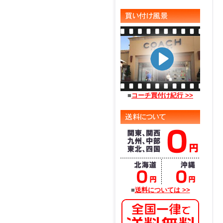
■
コーチ買付け紀行 >>
■
送料については >>