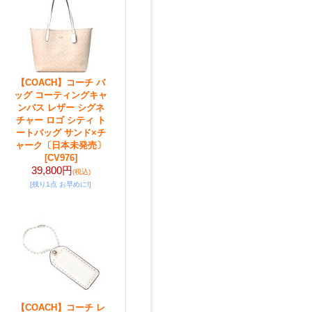
【COACH】コーチ バ
ッグ コーティングキャ
ンバス レザー シグネ
チャー ロゴ シティ ト
ートバッグ サンド×チ
ャーク〔日本未発売〕
[CV976]
39,800円
(税込)
[残り1点 お早めに!]
【COACH】コーチ レ