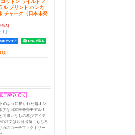
 コットン ワイルドフ
ラル プリント ハンカ
手巾 チャーク（日本未発
(税込)
！]
bookでシェア
事項
ットのように描かれた超オシ
希少な日本未発売モデル！
と間違いなしの希少アイテ
での注文は即日出荷！もちろ
リカのコーチファクトリー
せ。