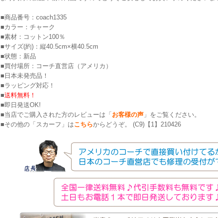
■商品番号：coach1335
■カラー：チャーク
■素材：コットン100％
■サイズ(約)：縦40.5cm×横40.5cm
■状態：新品
■買付場所：コーチ直営店（アメリカ）
■日本未発売品！
■ラッピング対応！
■
送料無料！
■即日発送OK!
■当店でご購入された方のレビューは「
お客様の声
」をご覧ください。
■その他の「スカーフ」は
こちら
からどうぞ。 (C9)【1】210426