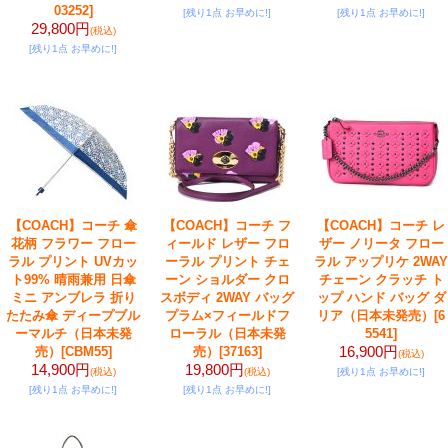
03252]
[残り1点 お早めに!]
[残り1点 お早めに!]
29,800円
(税込)
[残り1点 お早めに!]
【COACH】コーチ 傘
【COACH】コーチ フ
【COACH】コーチ レ
花柄 フラワー フロー
ィールド レザー フロ
ザー ノリータ フロー
ラル プリント UVカッ
ーラル プリント チェ
ラル アップリケ 2WAY
ト99% 晴雨兼用 日傘
ーン ショルダー クロ
チェーン クラッチ ト
ミニ アンブレラ 折り
スボディ 2WAY バッグ
ップ ハンド バッグ ダ
たたみ傘 ディープブル
プラム×フィールドフ
リア（日本未発売）
[6
ーマルチ（日本未発
ローラル（日本未発
5541]
16,900円
売）
[CBM55]
売）
[37163]
(税込)
14,900円
19,800円
(税込)
(税込)
[残り1点 お早めに!]
[残り1点 お早めに!]
[残り1点 お早めに!]