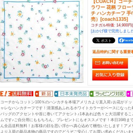
【COACH】コーチ
ラワー 花柄 フロー
チ ハンカチーフ 
売）
[
coach1335
]
コチガル特価
:
14,900円
[おかげ様で完売しました
Face
返品特約に関する重要
コーチからコットン100％のハンカチを本場アメリカより直入荷♪お花がド
ャレなハンカチーフです！清潔感あふれるホワイトカラーがベースになった
バッグのアクセントや首に巻いてアクセント♪1本あれば色々と大活躍するこ
ムです♪ご自分用にももちろん、プレゼントにもオススメです！本日16時ま
ん全品送料無料！お客様の顔を思い浮かべ真心込めて梱包いたします！アメ
より入荷の新品本物の商品ですのでどうぞご安心してお買い求めくださいま