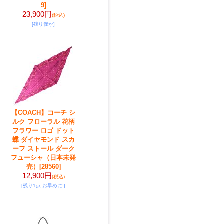
9]
23,900円
(税込)
[残り僅か]
【COACH】コーチ シ
ルク フローラル 花柄
フラワー ロゴ ドット
蝶 ダイヤモンド スカ
ーフ ストール ダーク
フューシャ（日本未発
売）
[28560]
12,900円
(税込)
[残り1点 お早めに!]