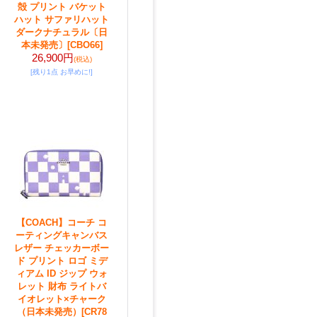
殻 プリント バケット
ハット サファリハット
ダークナチュラル〔日
本未発売〕
[CBO66]
26,900円
(税込)
[残り1点 お早めに!]
【COACH】コーチ コ
ーティングキャンバス
レザー チェッカーボー
ド プリント ロゴ ミデ
ィアム ID ジップ ウォ
レット 財布 ライトバ
イオレット×チャーク
（日本未発売）
[CR78