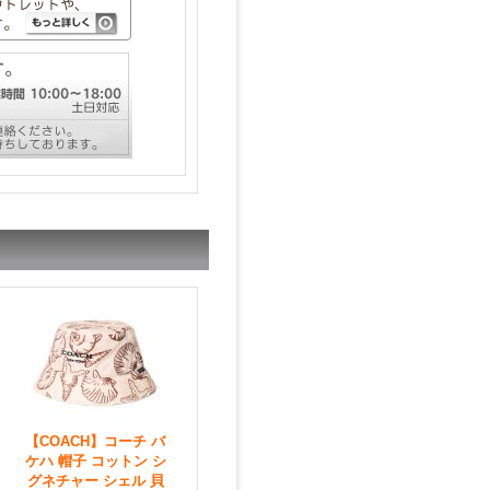
【COACH】コーチ バ
ケハ 帽子 コットン シ
グネチャー シェル 貝