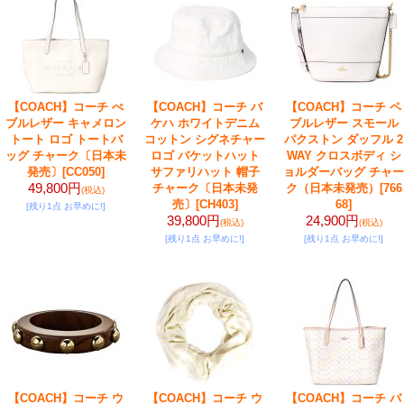
【COACH】コーチ ぺ
【COACH】コーチ バ
【COACH】コーチ ペ
ブルレザー キャメロン
ケハ ホワイトデニム
ブルレザー スモール
トート ロゴ トートバ
コットン シグネチャー
パクストン ダッフル 2
ッグ チャーク〔日本未
ロゴ バケットハット
WAY クロスボディ シ
発売〕
[CC050]
サファリハット 帽子
ョルダーバッグ チャー
49,800円
チャーク〔日本未発
ク（日本未発売）
[766
(税込)
売〕
[CH403]
68]
[残り1点 お早めに!]
39,800円
24,900円
(税込)
(税込)
[残り1点 お早めに!]
[残り1点 お早めに!]
【COACH】コーチ ウ
【COACH】コーチ ウ
【COACH】コーチ バ