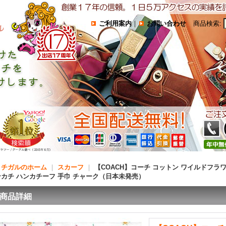
ご利用案内
｜
お問い合わせ
商品検索
:
コチガルのホーム
｜
スカーフ
｜
【COACH】コーチ コットン ワイルドフラワ
ンカチ ハンカチーフ 手巾 チャーク（日本未発売）
商品詳細