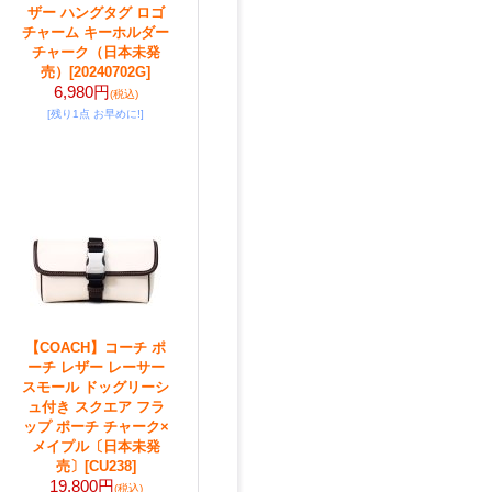
ザー ハングタグ ロゴ
チャーム キーホルダー
チャーク（日本未発
売）
[20240702G]
6,980円
(税込)
[残り1点 お早めに!]
【COACH】コーチ ポ
ーチ レザー レーサー
スモール ドッグリーシ
ュ付き スクエア フラ
ップ ポーチ チャーク×
メイプル〔日本未発
売〕
[CU238]
19,800円
(税込)