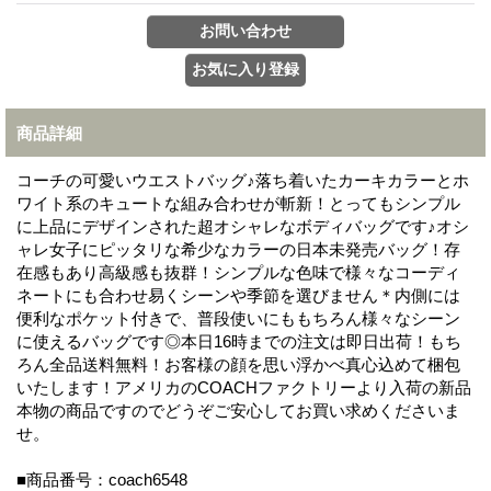
商品詳細
コーチの可愛いウエストバッグ♪落ち着いたカーキカラーとホ
ワイト系のキュートな組み合わせが斬新！とってもシンプル
に上品にデザインされた超オシャレなボディバッグです♪オシ
ャレ女子にピッタリな希少なカラーの日本未発売バッグ！存
在感もあり高級感も抜群！シンプルな色味で様々なコーディ
ネートにも合わせ易くシーンや季節を選びません＊内側には
便利なポケット付きで、普段使いにももちろん様々なシーン
に使えるバッグです◎本日16時までの注文は即日出荷！もち
ろん全品送料無料！お客様の顔を思い浮かべ真心込めて梱包
いたします！アメリカのCOACHファクトリーより入荷の新品
本物の商品ですのでどうぞご安心してお買い求めくださいま
せ。
■商品番号：coach6548