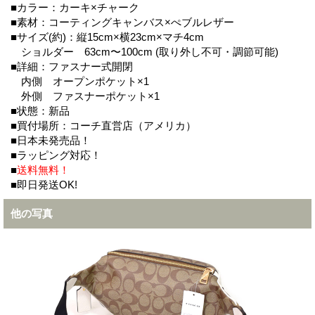
■カラー：カーキ×チャーク
■素材：コーティングキャンバス×ぺブルレザー
■サイズ(約)：縦15cm×横23cm×マチ4cm
ショルダー 63cm〜100cm (取り外し不可・調節可能)
■詳細：ファスナー式開閉
内側 オープンポケット×1
外側 ファスナーポケット×1
■状態：新品
■買付場所：コーチ直営店（アメリカ）
■日本未発売品！
■ラッピング対応！
■
送料無料！
■即日発送OK!
他の写真