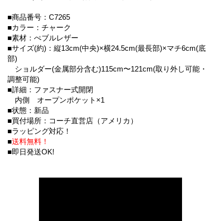
■商品番号：C7265
■カラー：チャーク
■素材：ぺブルレザー
■サイズ(約)：縦13cm(中央)×横24.5cm(最長部)×マチ6cm(底
部)
ショルダー(金属部分含む)115cm〜121cm(取り外し可能・
調整可能)
■詳細：ファスナー式開閉
内側 オープンポケット×1
■状態：新品
■買付場所：コーチ直営店（アメリカ）
■ラッピング対応！
■
送料無料！
■即日発送OK!