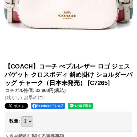
【COACH】コーチ ぺブルレザー ロゴ ジェス
バゲット クロスボディ 斜め掛け ショルダーバ
ッグ チャーク（日本未発売）
[C7265]
コチガル特価
:
32,900円
(税込)
[残り1点 お早めに!]
Facebookでシェア
数量
:
返品特約に関する重要事項