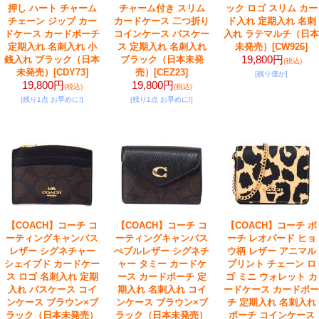
押し ハート チャーム
チャーム付き スリム
ック ロゴ スリム カー
チェーン ジップ カー
カードケース 二つ折り
ド入れ 定期入れ 名刺
ドケース カードポーチ
コインケース パスケー
入れ ラテマルチ（日本
定期入れ 名刺入れ 小
ス 定期入れ 名刺入れ
未発売）
[CW926]
19,800円
銭入れ ブラック（日本
ブラック（日本未発
(税込)
未発売）
[CDY73]
売）
[CEZ23]
[残り僅か]
19,800円
19,800円
(税込)
(税込)
[残り1点 お早めに!]
[残り1点 お早めに!]
【COACH】コーチ コ
【COACH】コーチ コ
【COACH】コーチ ポ
ーティングキャンバス
ーティングキャンバス
ーチ レオパード ヒョ
レザー シグネチャー
ぺブルレザー シグネチ
ウ柄 レザー アニマル
シェイプド カードケー
ャー タミー カードケ
プリント チェーン ロ
ス ロゴ 名刺入れ 定期
ース カードポーチ 定
ゴ ミニ ウォレット カ
入れ パスケース コイ
期入れ 名刺入れ コイ
ードケース カードポー
ンケース ブラウン×ブ
ンケース ブラウン×ブ
チ 定期入れ 名刺入れ
ラック（日本未発売）
ラック（日本未発売）
ポーチ コインケース