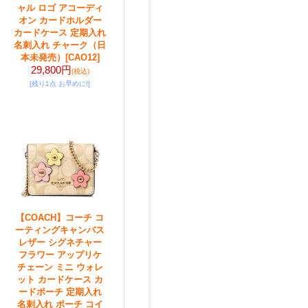
ャル ロゴ アコーディ
オン カードホルダー
カードケース 定期入れ
名刺入れ チャーク（日
本未発売）
[CAO12]
29,800円
(税込)
[残り1点 お早めに!]
【COACH】コーチ コ
ーティングキャンバス
レザー シグネチャー
フラワー アップリケ
チェーン ミニ ウォレ
ット カードケース カ
ードポーチ 定期入れ
名刺入れ ポーチ コイ