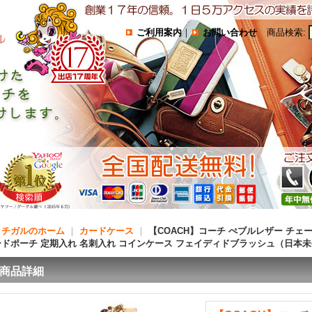
ご利用案内
｜
お問い合わせ
商品検索
:
コチガルのホーム
｜
カードケース
｜
【COACH】コーチ ぺブルレザー チェー
ードポーチ 定期入れ 名刺入れ コインケース フェイディドブラッシュ（日本
商品詳細