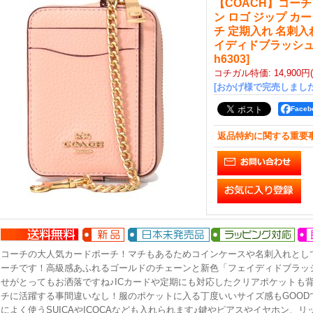
【COACH】コーチ
ン ロゴ ジップ カ
チ 定期入れ 名刺入
イディドブラッシ
h6303
]
コチガル特価
:
14,900円
[おかげ様で完売しました
Face
返品特約に関する重要
コーチの大人気カードポーチ！マチもあるためコインケースや名刺入れとし
ーチです！高級感あふれるゴールドのチェーンと新色「フェイディドブラッ
せがとってもお洒落ですね♪ICカードや定期にも対応したクリアポケットも
チに活躍する事間違いなし！服のポケットに入る丁度いいサイズ感もGOOD
によく使うSUICAやICOCAなども入れられます♪鍵やピアスやイヤホン、