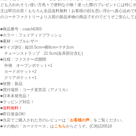
ども入れれそう♪使い方色々で便利な小物！迷った際のプレゼントには特にオ
文は即日出荷！もちろん全品送料無料！お客様の顔を思い浮かべ真心込めて
のコーチファクトリーより入荷の新品本物の商品ですのでどうぞご安心して
■商品番号：coach6303
■カラー：フェイディドブラッシュ
■素材：ぺブルレザー
■サイズ(約)：縦10.5cm×横8cm×マチ2cm
チェーンストラップ 21.5cm(金具部分含む)
■仕様：ファスナー式開閉
外側 オープンポケット×1
カードポケット×2
クリアポケット×1
■状態：新品
■買付場所：コーチ直営店（アメリカ）
■日本未発売品！
■ラッピング対応！
■
送料無料！
■即日発送OK!
■当店でご購入された方のレビューは「
お客様の声
」をご覧ください。
■その他の「カードケース」は
こちら
からどうぞ。(C36)220518