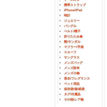
携帯ストラップ
iPhone/iPad
時計
ジュエリー
バングル
ベルト/帽子
折りたたみ傘
靴/サンダル
マフラー/手袋
スカーフ
サングラス
メンズバッグ
メンズ財布
メンズ小物
香水/フレグランス
ペット用品
保存袋/箱/紙袋
タグ/付属品
その他/レア物