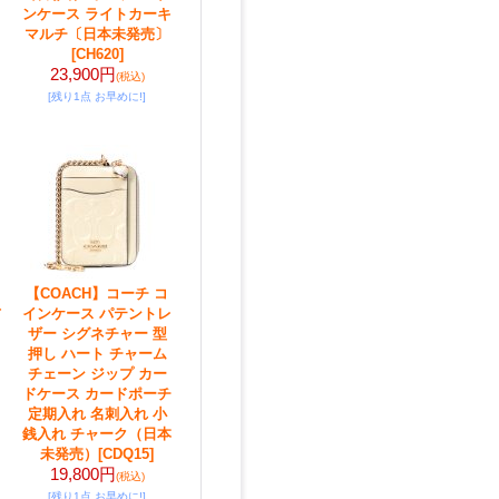
ンケース ライトカーキ
マルチ〔日本未発売〕
[CH620]
23,900円
(税込)
[残り1点 お早めに!]
【COACH】コーチ コ
インケース パテントレ
ザー シグネチャー 型
押し ハート チャーム
チェーン ジップ カー
ドケース カードポーチ
定期入れ 名刺入れ 小
銭入れ チャーク（日本
未発売）
[CDQ15]
19,800円
(税込)
[残り1点 お早めに!]