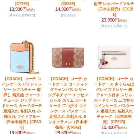
[C7399]
[C6889]
財布 レオパードマルチ
13,900円
14,900円
（日本未発売）
[CX15
(税込)
(税込)
1]
[残り1点 お早めに!]
[残り僅か]
23,900円
(税込)
[残り1点 お早めに!]
【COACH】コーチ コ
【COACH】コーチ カ
【COACH】コーチ カ
インケース パテントレ
ードケース コーティン
ードケース さくらんぼ
ザー シグネチャー 型
グキャンバス レザー
グレイズドレザー 鍵
押し 南京錠 チャーム
シグネチャー エッセン
チャーム付き スリム
チェーン ジップ カー
シャル スリム カード
カードケース 二つ折り
ドケース カードポーチ
ケース 二つ折り コイ
コインケース パスケー
定期入れ 名刺入れ 小
ンケース パスケース
ス 定期入れ 名刺入れ
銭入れ ライトブルー
定期入れ 名刺入れ タ
チャーク（日本未発
（日本未発売）
[CFA3
ンキャラメル（日本未
売）
[CEZ23]
19,800円
6]
発売）
[CR542]
(税込)
19,800円
29,800円
(税込)
(税込)
[残り1点 お早めに!]