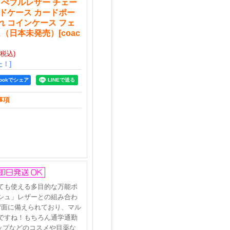
 ぺブルレザー チェー
ードケース カードポー
れ コインケース フェ
ュ（日本未発売）
[
coac
(税込)
！]
bookでシェア
事項
ても使える多目的な万能ポ
シュ」レザーとの組み合わ
背面に備えられており、マル
ですね！もちろん通学通勤
リップなどのコスメや目薬な