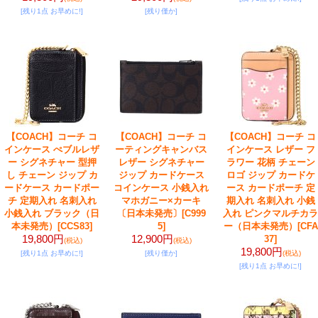
[残り1点 お早めに!]
[残り僅か]
【COACH】コーチ コ
【COACH】コーチ コ
【COACH】コーチ コ
インケース ぺブルレザ
ーティングキャンバス
インケース レザー フ
ー シグネチャー 型押
レザー シグネチャー
ラワー 花柄 チェーン
し チェーン ジップ カ
ジップ カードケース
ロゴ ジップ カードケ
ードケース カードポー
コインケース 小銭入れ
ース カードポーチ 定
チ 定期入れ 名刺入れ
マホガニー×カーキ
期入れ 名刺入れ 小銭
小銭入れ ブラック（日
〔日本未発売〕
[C999
入れ ピンクマルチカラ
本未発売）
[CCS83]
5]
ー（日本未発売）
[CFA
19,800円
12,900円
37]
(税込)
(税込)
19,800円
[残り1点 お早めに!]
[残り僅か]
(税込)
[残り1点 お早めに!]