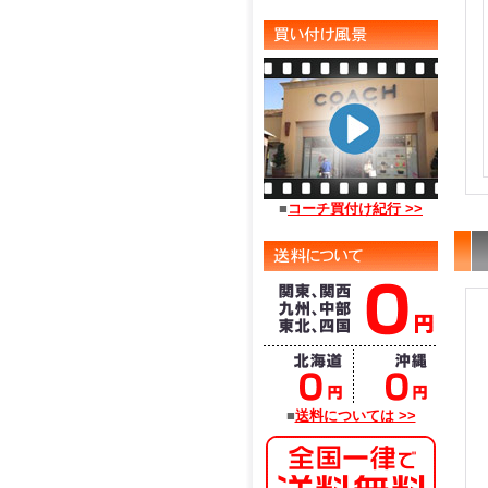
■
コーチ買付け紀行 >>
■
送料については >>