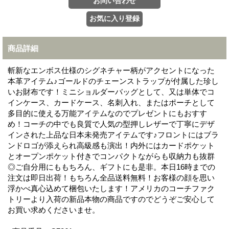
商品詳細
斬新なエンボス仕様のシグネチャー柄がアクセントになった
本革アイテム♪ゴールドのチェーンストラップが付属した珍し
いお財布です！ミニショルダーバッグとして、又は単体でコ
インケース、カードケース、名刺入れ、またはポーチとして
多目的に使える万能アイテムなのでプレゼントにもおすす
め！コーチの中でも良質で人気の型押しレザーで丁寧にデザ
インされた上品な日本未発売アイテムです♪フロントにはブラ
ンドロゴが添えられ高級感も演出！内外にはカードポケット
とオープンポケット付きでコンパクトながらも収納力も抜群
◎ご自分用にももちろん、ギフトにも是非。本日16時までの
注文は即日出荷！もちろん全品送料無料！お客様の顔を思い
浮かべ真心込めて梱包いたします！アメリカのコーチファク
トリーより入荷の新品本物の商品ですのでどうぞご安心して
お買い求めくださいませ。