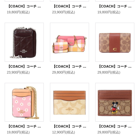
【COACH】コーチ カードケース さくらんぼ グレイズドレザー 鍵 チャーム付き スリム カードケース 二つ折り コインケース パスケース 定期入れ 名刺入れ チャーク（日本未発売）
【COACH】コーチ コーティングキャンバス レザー シグネチャー フラワー 花柄 プリント チェーン ミニ ウォレット カードケース カードポーチ 定期入れ 名刺入れ ポーチ コインケース ライトカーキマルチ〔日本未発売〕
【COACH】コーチ カードケース パイソン ジャガード レザー シグネチャー アニマル スネーク チェーン ロゴ ジップ カードケース カードポーチ 定期入れ 名刺入れ コインケース オークマルチ（日本未発売）
19,800円
(税込)
23,900円
(税込)
19,800円
(税込)
【COACH】コーチ コインケース キルティング レザー チェーン ジップ カードケース カードポーチ 定期入れ 名刺入れ 小銭入れ メイプル（日本未発売）
【COACH】コーチ コーティングキャンバス スムースレザー チェック ポピー クロスボディ 2way クラッチ ポーチ チェーン ショルダーバッグ+カードケース 定期入れ 名刺入れ コインケース ２点セット タフィーマルチ（日本未発売）
【COACH】コーチ カードケース コーティングキャンバス レザー シグネチャー エッセンシャル スリム カードケース 二つ折り コインケース パスケース 定期入れ 名刺入れ タンキャラメル（日本未発売）
23,900円
(税込)
29,800円
(税込)
29,800円
(税込)
【COACH】コーチ コインケース レザー フラワー 花柄 チェーン ロゴ ジップ カードケース カードポーチ 定期入れ 名刺入れ 小銭入れ ピンクマルチカラー（日本未発売）
【COACH】コーチ カードケース コーティングキャンバス レザー シグネチャー ロゴ スリム ID パスケース 定期入れ 名刺入れ ライトカーキ×ライトサドル（日本未発売）
【COACH】コーチ ディズニー ミッキー コラボ ジャガード レザー シグネチャー スリム ID パスケース カードケース 定期入れ 名刺入れ カーキマルチ（日本未発売）
19,800円
(税込)
12,900円
(税込)
29,800円
(税込)