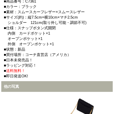
■商品番号：C7361
■カラー：ブラック
■素材：スムースカーフレザー×スムースレザー
■サイズ(約)：縦7.5cm×横10cm×マチ2.5cm
ショルダー 121cm(取り外し可能・調節不可)
■仕様：スナップボタン式開閉
内側 カードポケット×1
オープンポケット×1
外側 オープンポケット×1
■状態：新品
■買付場所：コーチ直営店（アメリカ）
■日本未発売品！
■ラッピング対応！
■
送料無料！
■即日発送OK!
他の写真