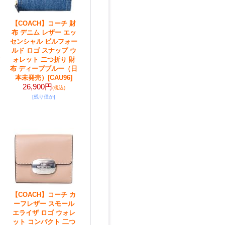
【COACH】コーチ 財
布 デニム レザー エッ
センシャル ビルフォー
ルド ロゴ スナップ ウ
ォレット 二つ折り 財
布 ディープブルー（日
本未発売）
[CAU96]
26,900円
(税込)
[残り僅か]
【COACH】コーチ カ
ーフレザー スモール
エライザ ロゴ ウォレ
ット コンパクト 二つ