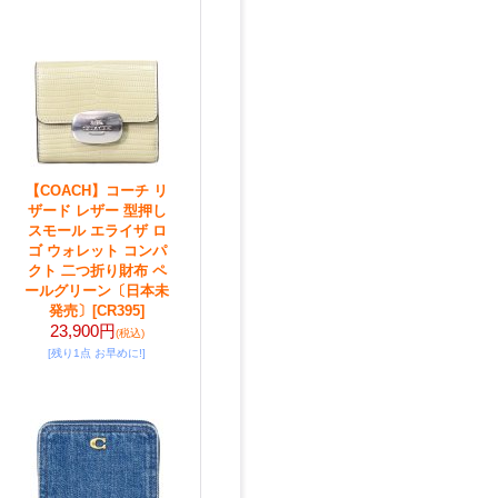
【COACH】コーチ リ
ザード レザー 型押し
スモール エライザ ロ
ゴ ウォレット コンパ
クト 二つ折り財布 ペ
ールグリーン〔日本未
発売〕
[CR395]
23,900円
(税込)
[残り1点 お早めに!]