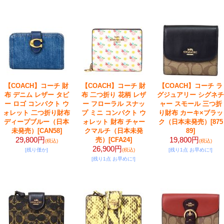
【COACH】コーチ 財
【COACH】コーチ 財
【COACH】コーチ ラ
布 デニム レザー タビ
布 二つ折り 花柄 レザ
グジュアリー シグネチ
ー ロゴ コンパクト ウ
ー フローラル スナッ
ャー スモール 三つ折
ォレット 二つ折り財布
プ ミニ コンパクト ウ
り財布 カーキ×ブラッ
ディープブルー（日本
ォレット 財布 チャー
ク（日本未発売）
[875
未発売）
[CAN58]
クマルチ（日本未発
89]
29,800円
19,800円
売）
[CFA24]
(税込)
(税込)
26,900円
[残り僅か]
(税込)
[残り1点 お早めに!]
[残り1点 お早めに!]