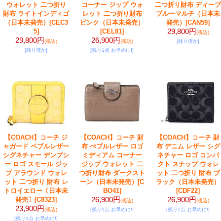
ウォレット 二つ折り
コーナー ジップ ウォ
二つ折り財布 ディープ
財布 ライトインディゴ
レット 二つ折り財布
ブルーマルチ（日本未
（日本未発売）
[CEC3
ピンク（日本未発売）
発売）
[CAN59]
29,800円
5]
[CEL81]
(税込)
29,800円
26,900円
(税込)
(税込)
[残り僅か]
[残り僅か]
[残り1点 お早めに!]
【COACH】コーチ ジ
【COACH】コーチ 財
【COACH】コーチ 財
ャガード ペブルレザー
布 ぺブルレザー ロゴ
布 デニム レザー シグ
シグネチャー デンプシ
ミディアム コーナー
ネチャー ロゴ コンパ
ー ロゴ スモール ジッ
ジップ ウォレット 二
クト スナップ ウォレ
プ アラウンド ウォレ
つ折り財布 ダークスト
ット 二つ折り 財布 ブ
ット 二つ折り 財布 レ
ーン（日本未発売）
[C
ラック（日本未発売）
トロイエロー〔日本未
BO41]
[CDF22]
26,900円
26,900円
発売〕
[C8323]
(税込)
(税込)
23,900円
(税込)
[残り1点 お早めに!]
[残り1点 お早めに!]
[残り1点 お早めに!]