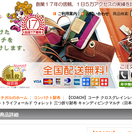
ご利用案内
｜
お問い合わせ
商品検索
:
コチガルのホーム
｜
コンパクト財布
｜
【COACH】コーチ クロスグレインレ
ル トライフォールド ウォレット 三つ折り財布 キャンディピンクマルチ（日
商品詳細