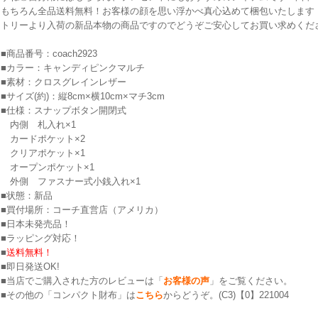
もちろん全品送料無料！お客様の顔を思い浮かべ真心込めて梱包いたします
トリーより入荷の新品本物の商品ですのでどうぞご安心してお買い求めくだ
■商品番号：coach2923
■カラー：キャンディピンクマルチ
■素材：クロスグレインレザー
■サイズ(約)：縦8cm×横10cm×マチ3cm
■仕様：スナップボタン開閉式
内側 札入れ×1
カードポケット×2
クリアポケット×1
オープンポケット×1
外側 ファスナー式小銭入れ×1
■状態：新品
■買付場所：コーチ直営店（アメリカ）
■日本未発売品！
■ラッピング対応！
■
送料無料！
■即日発送OK!
■当店でご購入された方のレビューは「
お客様の声
」をご覧ください。
■その他の「コンパクト財布」は
こちら
からどうぞ。(C3)【0】221004