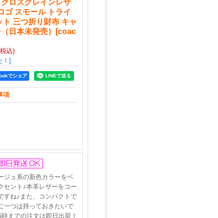
チ クロスグレインレザ
ロゴ スモール トライ
ット 三つ折り財布 キャ
チ（日本未発売）
[
coac
(税込)
！]
bookでシェア
事項
ージュ系の新色カラーをベ
クセント♪本革レザーをコー
ですね♪また、コンパクトで
に一つは持っておきたいで
6時までの注文は即日出荷！