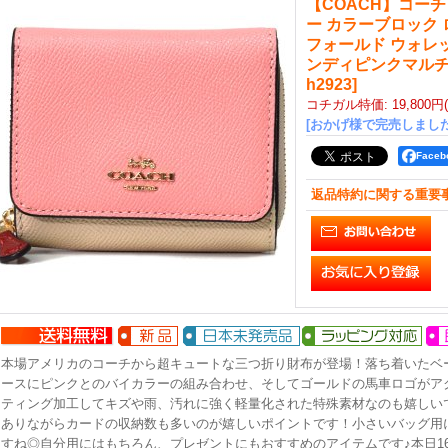
【COACH】コー
ー カラーブロック 
フォールド ウォレ
ンディピンクマル
h2923
]
コチガル特価
:
19,800円
[おかげ様で完売しました
Face
返品特約に関する重要
本場アメリカのコーチから超キュートな三つ折り財布が登場！落ち着いたベ
ースにピンクとのバイカラーの組み合わせ、そしてゴールドの馬車ロゴがア
ティング加工してキズや雨、汚れに強く軽量化された特殊素材なのも嬉しい
ありながらカードの収納数も多いのが嬉しいポイントです！小さいバッグ用
すね◎自分用にはもちろん、プレゼントにもおすすめのアイテムです♪本日1