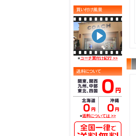
■
コーチ買付け紀行 >>
■
送料については >>