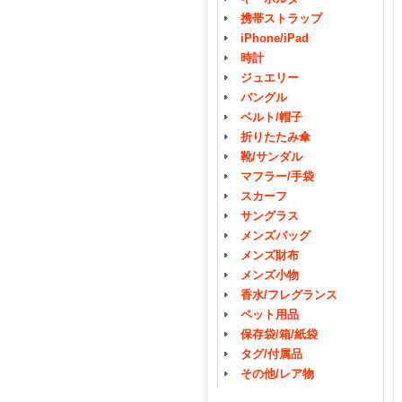
携帯ストラップ
iPhone/iPad
時計
ジュエリー
バングル
ベルト/帽子
折りたたみ傘
靴/サンダル
マフラー/手袋
スカーフ
サングラス
メンズバッグ
メンズ財布
メンズ小物
香水/フレグランス
ペット用品
保存袋/箱/紙袋
タグ/付属品
その他/レア物