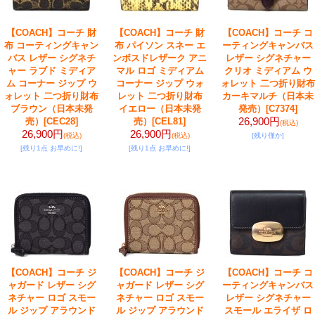
【COACH】コーチ 財
【COACH】コーチ 財
【COACH】コーチ コ
布 コーティングキャン
布 パイソン スネー エ
ーティングキャンバス
バス レザー シグネチ
ンボスドレザーク アニ
レザー シグネチャー
ャー ラブド ミディア
マル ロゴ ミディアム
クリオ ミディアム ウ
ム コーナー ジップ ウ
コーナー ジップ ウォ
ォレット 二つ折り財布
ォレット 二つ折り財布
レット 二つ折り財布
カーキマルチ（日本未
ブラウン（日本未発
イエロー（日本未発
発売）
[C7374]
26,900円
売）
[CEC28]
売）
[CEL81]
(税込)
26,900円
26,900円
(税込)
(税込)
[残り僅か]
[残り1点 お早めに!]
[残り1点 お早めに!]
【COACH】コーチ ジ
【COACH】コーチ ジ
【COACH】コーチ コ
ャガード レザー シグ
ャガード レザー シグ
ーティングキャンバス
ネチャー ロゴ スモー
ネチャー ロゴ スモー
レザー シグネチャー
ル ジップ アラウンド
ル ジップ アラウンド
スモール エライザ ロ