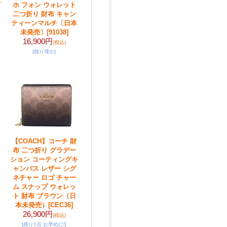
ホ フォン ウォレット
二つ折り 財布 キャン
ティーンマルチ〔日本
未発売〕
[91038]
16,900円
(税込)
[残り僅か]
【COACH】コーチ 財
布 二つ折り グラデー
ション コーティングキ
ャンバス レザー シグ
ネチャー ロゴ チャー
ム スナップ ウォレッ
ト 財布 ブラウン（日
本未発売）
[CEC36]
26,900円
(税込)
[残り1点 お早めに!]