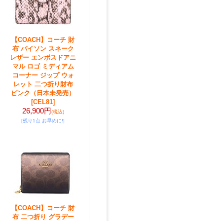
【COACH】コーチ 財
布 パイソン スネーク
レザー エンボスドアニ
マル ロゴ ミディアム
コーナー ジップ ウォ
レット 二つ折り財布
ピンク（日本未発売）
[CEL81]
26,900円
(税込)
[残り1点 お早めに!]
【COACH】コーチ 財
布 二つ折り グラデー