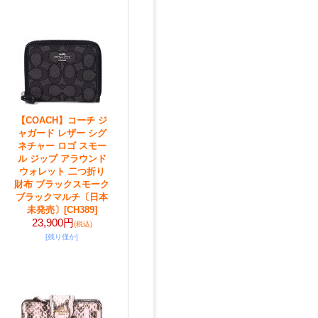
【COACH】コーチ ジ
ャガード レザー シグ
ネチャー ロゴ スモー
ル ジップ アラウンド
ウォレット 二つ折り
財布 ブラックスモーク
ブラックマルチ〔日本
未発売〕
[CH389]
23,900円
(税込)
[残り僅か]