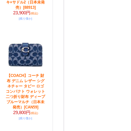
キ×サドル2（日本未発
売）
[88913]
23,900円
(税込)
[残り僅か]
【COACH】コーチ 財
布 デニム レザー シグ
ネチャー タビー ロゴ
コンパクト ウォレット
二つ折り財布 ディープ
ブルーマルチ（日本未
発売）
[CAN59]
29,800円
(税込)
[残り僅か]