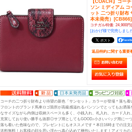
【COACH】コーチ
ソン ミディアム コ
ット 二つ折り財布
本未発売）
[
CB866
]
コチガル特価
:
24,900円
[おかげ様で完売しました
Face
返品特約に関する重要
コーチの二つ折り財布より待望の新色「サンセット」カラーが登場＊落ち着
フロントのブランド馬車ロゴ箇所が高級感溢れるパンソンでとってもお洒落
なサイズながら内側は収納スペースも多く、小銭入れ、札入れ、カード入れ、
充実しており使い勝手も抜群◎サブ用としてもGOOD♪小さいバッグ用に一
落ち着いた色味なので、プレゼントにもオススメです＊本日16時までの注文
送料無料！お客様の顔を思い浮かべ真心込めて梱包いたします！アメリカの