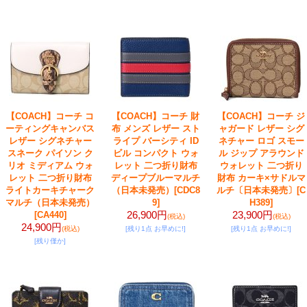
【COACH】コーチ コ
【COACH】コーチ 財
【COACH】コーチ ジ
ーティングキャンバス
布 メンズ レザー スト
ャガード レザー シグ
レザー シグネチャー
ライプ バーシティ ID
ネチャー ロゴ スモー
スネーク パイソン ク
ビル コンパクト ウォ
ル ジップ アラウンド
リオ ミディアム ウォ
レット 二つ折り財布
ウォレット 二つ折り
レット 二つ折り財布
ディープブルーマルチ
財布 カーキ×サドルマ
ライトカーキチャーク
（日本未発売）
[CDC8
ルチ〔日本未発売〕
[C
マルチ（日本未発売）
9]
H389]
26,900円
23,900円
[CA440]
(税込)
(税込)
24,900円
(税込)
[残り1点 お早めに!]
[残り1点 お早めに!]
[残り僅か]