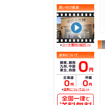
■
コーチ買付け紀行 >>
■
送料については >>