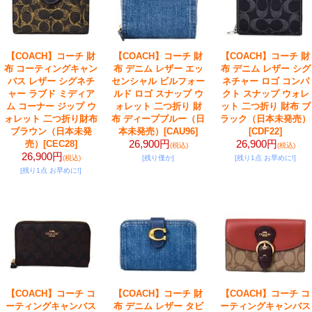
【COACH】コーチ 財
【COACH】コーチ 財
【COACH】コーチ 財
布 コーティングキャン
布 デニム レザー エッ
布 デニム レザー シグ
バス レザー シグネチ
センシャル ビルフォー
ネチャー ロゴ コンパ
ャー ラブド ミディア
ルド ロゴ スナップ ウ
クト スナップ ウォレ
ム コーナー ジップ ウ
ォレット 二つ折り 財
ット 二つ折り 財布 ブ
ォレット 二つ折り財布
布 ディープブルー（日
ラック（日本未発売）
ブラウン（日本未発
本未発売）
[CAU96]
[CDF22]
26,900円
26,900円
売）
[CEC28]
(税込)
(税込)
26,900円
(税込)
[残り僅か]
[残り1点 お早めに!]
[残り1点 お早めに!]
【COACH】コーチ コ
【COACH】コーチ 財
【COACH】コーチ コ
ーティングキャンバス
布 デニム レザー タビ
ーティングキャンバス