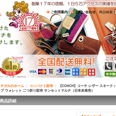
ご利用案内
｜
お問い合わせ
商品検索
:
コチガルのホーム
｜
コンパクト財布
｜
【COACH】コーチ レザー スネーク 
ップ ウォレット 二つ折り財布 サンセットマルチ（日本未発売）
商品詳細