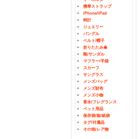
携帯ストラップ
iPhone/iPad
時計
ジュエリー
バングル
ベルト/帽子
折りたたみ傘
靴/サンダル
マフラー/手袋
スカーフ
サングラス
メンズバッグ
メンズ財布
メンズ小物
香水/フレグランス
ペット用品
保存袋/箱/紙袋
タグ/付属品
その他/レア物