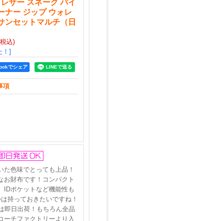
 レザー スネーク パイ
ーナー ジップ ウォレ
 サンセットマルチ（日
(税込)
！]
bookでシェア
事項
いた色味でとっても上品！
なお財布です！コンパクト
IDポケットなど機能性も
つは持っておきたいですね！
は即日出荷！もちろん全品
コーチファクトリーより入