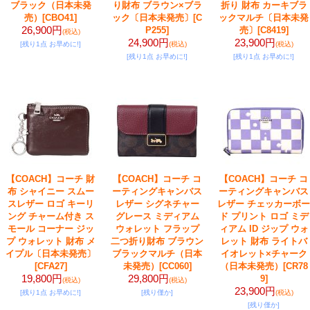
ブラック（日本未発
り財布 ブラウン×ブラ
折り 財布 カーキブラ
売）
[CBO41]
ック〔日本未発売〕
[C
ックマルチ〔日本未発
26,900円
P255]
売〕
[C8419]
(税込)
24,900円
23,900円
[残り1点 お早めに!]
(税込)
(税込)
[残り1点 お早めに!]
[残り1点 お早めに!]
【COACH】コーチ 財
【COACH】コーチ コ
【COACH】コーチ コ
布 シャイニー スムー
ーティングキャンバス
ーティングキャンバス
スレザー ロゴ キーリ
レザー シグネチャー
レザー チェッカーボー
ング チャーム付き ス
グレース ミディアム
ド プリント ロゴ ミデ
モール コーナー ジッ
ウォレット フラップ
ィアム ID ジップ ウォ
プ ウォレット 財布 メ
二つ折り財布 ブラウン
レット 財布 ライトバ
イプル〔日本未発売〕
ブラックマルチ（日本
イオレット×チャーク
[CFA27]
未発売）
[CC060]
（日本未発売）
[CR78
19,800円
29,800円
9]
(税込)
(税込)
23,900円
[残り1点 お早めに!]
[残り僅か]
(税込)
[残り僅か]