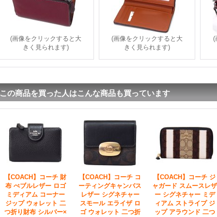
(画像をクリックすると大
(画像をクリックすると大
きく見られます)
きく見られます)
この商品を買った人はこんな商品も買っています
【COACH】コーチ 財
【COACH】コーチ コ
【COACH】コーチ ジ
布 ぺブルレザー ロゴ
ーティングキャンバス
ャガード スムースレザ
ミディアム コーナー
レザー シグネチャー
ー シグネチャー ミデ
ジップ ウォレット 二
スモール エライザ ロ
ィアム ストライプ ジ
つ折り財布 シルバー×
ゴ ウォレット 二つ折
ップ アラウンド 二つ