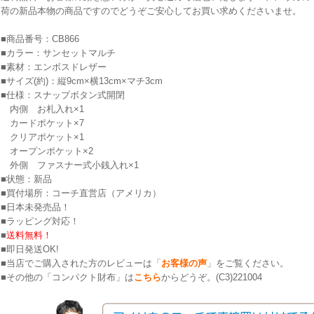
荷の新品本物の商品ですのでどうぞご安心してお買い求めくださいませ。
■商品番号：CB866
■カラー：サンセットマルチ
■素材：エンボスドレザー
■サイズ(約)：縦9cm×横13cm×マチ3cm
■仕様：スナップボタン式開閉
内側 お札入れ×1
カードポケット×7
クリアポケット×1
オープンポケット×2
外側 ファスナー式小銭入れ×1
■状態：新品
■買付場所：コーチ直営店（アメリカ）
■日本未発売品！
■ラッピング対応！
■
送料無料！
■即日発送OK!
■当店でご購入された方のレビューは「
お客様の声
」をご覧ください。
■その他の「コンパクト財布」は
こちら
からどうぞ。(C3)221004