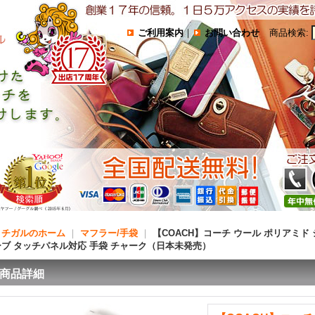
ご利用案内
｜
お問い合わせ
商品検索
:
コチガルのホーム
｜
マフラー/手袋
｜
【COACH】コーチ ウール ポリアミド
ーブ タッチパネル対応 手袋 チャーク（日本未発売）
商品詳細