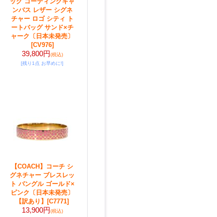
ッグ コーティングキャ
ンバス レザー シグネ
チャー ロゴ シティ ト
ートバッグ サンド×チ
ャーク〔日本未発売〕
[CV976]
39,800円
(税込)
[残り1点 お早めに!]
【COACH】コーチ シ
グネチャー ブレスレッ
ト バングル ゴールド×
ピンク〔日本未発売〕
【訳あり】
[C7771]
13,900円
(税込)