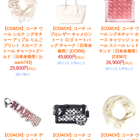
【COACH】コーチ ウ
【COACH】コーチ ぺ
【COACH】コーチ ウ
ール シルク シグネチ
ブルレザー キャメロン
ール シグネチャー ホ
ャー アップル りんご
トート ロゴ トートバ
ース キャリッジ ショ
プリント スカーフ ス
ッグ チャーク〔日本未
ール ストール レッド
トール チャーク×ゴー
発売〕
[CC050]
サンド〔日本未発売〕
49,800円
ルド〔日本未発売〕
[c
[C8367]
(税込)
26,900円
oach743]
[残り1点 お早めに!]
(税込)
29,800円
(税込)
[残り1点 お早めに!]
[残り僅か]
【COACH】コーチ デ
【COACH】コーチ コ
【COACH】コーチ ウ