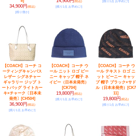
14,900円
8]
(税込)
[残り1点 お早めに!]
34,900円
(税込)
[残り1点 お早めに!]
[残り僅か]
【COACH】コーチ コ
【COACH】コーチ ウ
【COACH】コーチ ウ
ーティングキャンバス
ール ニット ロゴ ビー
ール テキスト ロゴ ニ
レザー シグネチャー
ニー キャップ 帽子 ネ
ット ビーニー キャッ
ギャラリー ジップ ト
イビー（日本未発売）
プ 帽子 ブラック×サド
ートバッグ ライトカー
[CK704]
ル（日本未発売）
[CK7
19,800円
キ×チャーク〔日本未
11]
(税込)
19,800円
発売〕
[CH504]
[残り1点 お早めに!]
(税込)
36,900円
(税込)
[残り1点 お早めに!]
[残り1点 お早めに!]