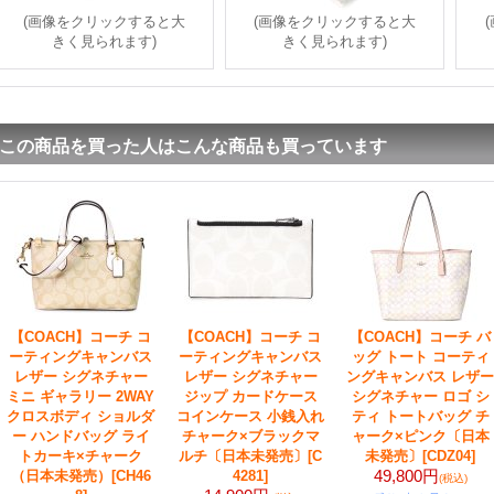
(画像をクリックすると大
(画像をクリックすると大
きく見られます)
きく見られます)
この商品を買った人はこんな商品も買っています
【COACH】コーチ コ
【COACH】コーチ コ
【COACH】コーチ バ
ーティングキャンバス
ーティングキャンバス
ッグ トート コーティ
レザー シグネチャー
レザー シグネチャー
ングキャンバス レザー
ミニ ギャラリー 2WAY
ジップ カードケース
シグネチャー ロゴ シ
クロスボディ ショルダ
コインケース 小銭入れ
ティ トートバッグ チ
ー ハンドバッグ ライ
チャーク×ブラックマ
ャーク×ピンク〔日本
トカーキ×チャーク
ルチ〔日本未発売〕
[C
未発売〕
[CDZ04]
49,800円
（日本未発売）
[CH46
4281]
(税込)