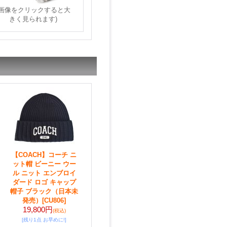
(画像をクリックすると大
きく見られます)
【COACH】コーチ ニ
ット帽 ビーニー ウー
ル ニット エンブロイ
ダード ロゴ キャップ
帽子 ブラック（日本未
発売）
[CU806]
19,800円
(税込)
[残り1点 お早めに!]