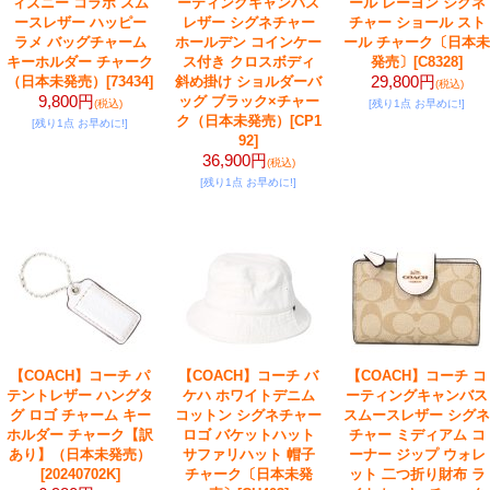
ィズニー コラボ スム
ーティングキャンバス
ール レーヨン シグネ
ースレザー ハッピー
レザー シグネチャー
チャー ショール スト
ラメ バッグチャーム
ホールデン コインケー
ール チャーク〔日本未
キーホルダー チャーク
ス付き クロスボディ
発売〕
[C8328]
29,800円
（日本未発売）
[73434]
斜め掛け ショルダーバ
(税込)
9,800円
ッグ ブラック×チャー
(税込)
[残り1点 お早めに!]
ク（日本未発売）
[CP1
[残り1点 お早めに!]
92]
36,900円
(税込)
[残り1点 お早めに!]
【COACH】コーチ パ
【COACH】コーチ バ
【COACH】コーチ コ
テントレザー ハングタ
ケハ ホワイトデニム
ーティングキャンバス
グ ロゴ チャーム キー
コットン シグネチャー
スムースレザー シグネ
ホルダー チャーク【訳
ロゴ バケットハット
チャー ミディアム コ
あり】（日本未発売）
サファリハット 帽子
ーナー ジップ ウォレ
[20240702K]
チャーク〔日本未発
ット 二つ折り財布 ラ