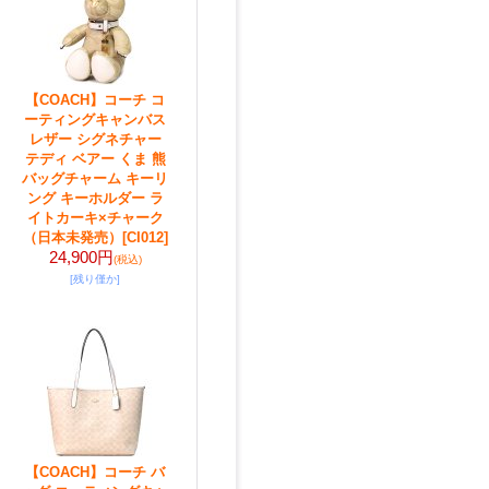
【COACH】コーチ コ
ーティングキャンバス
レザー シグネチャー
テディ ベアー くま 熊
バッグチャーム キーリ
ング キーホルダー ラ
イトカーキ×チャーク
（日本未発売）
[CI012]
24,900円
(税込)
[残り僅か]
【COACH】コーチ バ