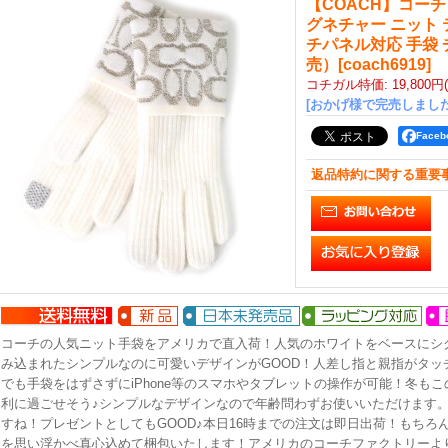
【COACH】コーチ
グネチャー ニット 
チパネル対応 手袋
売）
[
coach6919
]
コチガル特価
:
19,800円
[おかげ様で完売しました
Face
返品特約に関する重要
コーチの人気ニット手袋をアメリカで直入荷！人気のホワイトをベースにシ
み込まれたシンプルなのに可愛いデザインがGOOD！人差し指と親指がタッ
でも手袋をはずさずにiPhone等のスマホやタブレットの操作が可能！冬も
利に過ごせそう♪シンプルなデザインなので年齢問わずお使いいただけます
すね！プレゼントとしてもGOOD♪本日16時までの注文は即日出荷！もちろ
を思い浮かべ真心込めて梱包いたします！アメリカのコーチファクトリーよ