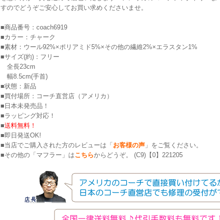
すのでどうぞご安心してお買い求めくださいませ。
■商品番号：coach6919
■カラー：チャーク
■素材：ウール92%×ポリアミド5%×その他の繊維2%×エラスタン1%
■サイズ(約)：フリー
全長23cm
幅8.5cm(手首)
■状態：新品
■買付場所：コーチ直営店（アメリカ）
■日本未発売品！
■ラッピング対応！
■
送料無料！
■即日発送OK!
■当店でご購入された方のレビューは「
お客様の声
」をご覧ください。
■その他の「マフラー」は
こちら
からどうぞ。 (C9)【0】221205