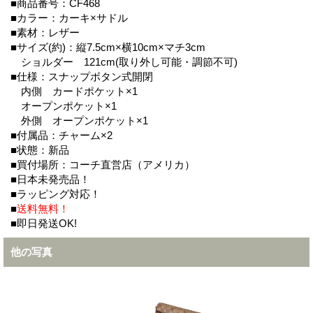
■商品番号：CF468
■カラー：カーキ×サドル
■素材：レザー
■サイズ(約)：縦7.5cm×横10cm×マチ3cm
ショルダー 121cm(取り外し可能・調節不可)
■仕様：スナップボタン式開閉
内側 カードポケット×1
オープンポケット×1
外側 オープンポケット×1
■付属品：チャーム×2
■状態：新品
■買付場所：コーチ直営店（アメリカ）
■日本未発売品！
■ラッピング対応！
■
送料無料！
■即日発送OK!
他の写真