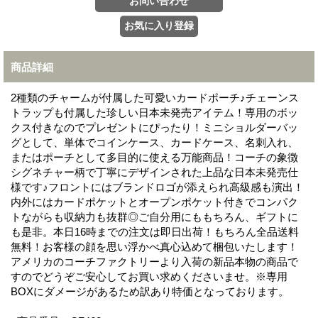
商品詳細
2種類のチャームが付属した可愛いカードポーチ♪チェーンス
トラップも付属した珍しい日本未発売アイテム！専用のボッ
クス付きなのでプレゼントにぴったり！ミニショルダーバッ
グとして、単体でコインケース、カードケース、名刺入れ、
またはポーチとして多目的に使える万能商品！コーチの象徴
シグネチャー柄で丁寧にデザインされた上品な日本未発売仕
様です♪フロントにはブランドロゴが添えられ高級感も演出！
内外にはカードポケットとオープンポケット付きでコンパク
トながらも収納力も抜群◎ご自分用にももちろん、ギフトに
も是非。本日16時までの注文は即日出荷！もちろん全品送料
無料！お客様の顔を思い浮かべ真心込めて梱包いたします！
アメリカのコーチファクトリーより入荷の新品本物の商品で
すのでどうぞご安心してお買い求めくださいませ。※専用
BOXにダメージがあるため訳あり特価となっております。