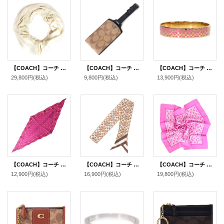
【COACH】コーチ ウール レーヨン シグネチャー ショール ストール チャーク〔日本未発売〕
【COACH】コーチ コーティングキャンバス カーフレザー シグネチャー ラゲージ ネーム タグ キーホルダー カーキ〔日本未発売〕
【COACH】コーチ シグネチャー ブレスレット バングル ゴールド×ピンク〔日本未発売〕【訳あり】
29,800円
(税込)
9,800円
(税込)
13,900円
(税込)
【COACH】コーチ シルク フローラル 花柄 フラワー ロゴ ドット 蝶 ダイヤモンド スカーフ ストール ダークフューシャ（日本未発売）
【COACH】コーチ シルク シグネチャー Cスキニー ボウタイ スカーフ ストール ラテ（日本未発売）
【COACH】コーチ スカーフ シルク シグネチャー プレイ トイ ベア くま スクエア スカーフ コットン バンダナ ストール ピンク（日本未発売）
12,900円
(税込)
16,900円
(税込)
19,800円
(税込)