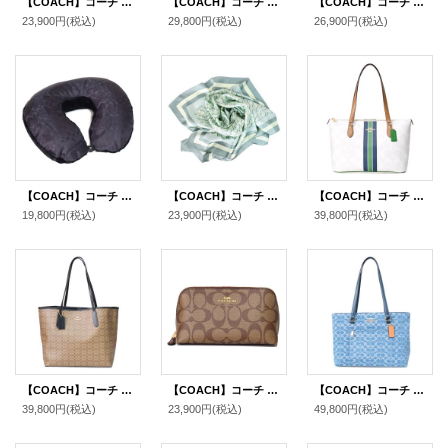
【COACH】コーチ シルク ジャン ミシェル バスキア コラボ ダイナソー 恐竜 REXY レキシー クラウン ダイヤモンド シルク 100% スカーフ ストール ブラック×チャーク（日本未発売）
【COACH】コーチ ウール シルク シグネチャー アップル りんご プリント スカーフ ストール チャーク×ゴールド〔日本未発売〕
【COACH】コーチ スカーフ シルク 100% シグネチャー スクエア バンダナ スカーフ ストール ボーン〔日本未発売〕
23,900円
(税込)
29,800円
(税込)
26,900円
(税込)
【COACH】コーチ ファブリック シグネチャー パッカブル トラベル ネックピロー 枕 チャコール×ブラック（日本未発売）
【COACH】コーチ スカーフ シルク 100% シグネチャー スクエア バンダナ スカーフ ストール ミント〔日本未発売〕
【COACH】コーチ バッグ コーティングキャンパス レザー シグネチャー ギャラリー ストライプ ジップトートバッグ チャークマルチ〔日本未発売〕
19,800円
(税込)
23,900円
(税込)
39,800円
(税込)
【COACH】コーチ コーティングキャンバス レザー シグネチャー マイクロ シティ トートバッグ カーキ×ブラック〔日本未発売〕
【COACH】コーチ コーティングキャンパス レザー シグネチャー コスメティック 化粧ポーチ カーキ×サドル（日本未発売）
【COACH】コーチ バッグ トート デニム レザー シグネチャー ステーション ジップ トートバッグ インディゴ〔日本未発売〕
39,800円
(税込)
23,900円
(税込)
49,800円
(税込)