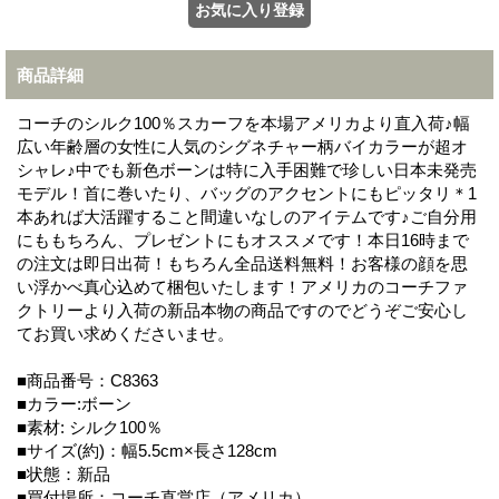
商品詳細
コーチのシルク100％スカーフを本場アメリカより直入荷♪幅
広い年齢層の女性に人気のシグネチャー柄バイカラーが超オ
シャレ♪中でも新色ボーンは特に入手困難で珍しい日本未発売
モデル！首に巻いたり、バッグのアクセントにもピッタリ＊1
本あれば大活躍すること間違いなしのアイテムです♪ご自分用
にももちろん、プレゼントにもオススメです！本日16時まで
の注文は即日出荷！もちろん全品送料無料！お客様の顔を思
い浮かべ真心込めて梱包いたします！アメリカのコーチファ
クトリーより入荷の新品本物の商品ですのでどうぞご安心し
てお買い求めくださいませ。
■商品番号：C8363
■カラー:ボーン
■素材: シルク100％
■サイズ(約)：幅5.5cm×長さ128cm
■状態：新品
■買付場所：コーチ直営店（アメリカ）