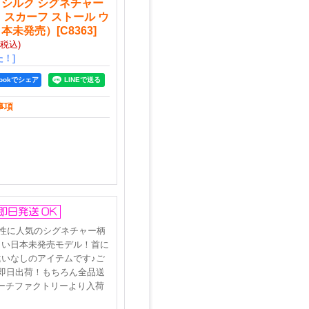
 シルク シグネチャー
 スカーフ ストール ウ
日本未発売）
[
C8363
]
(税込)
！]
bookでシェア
事項
女性に人気のシグネチャー柄
しい日本未発売モデル！首に
いなしのアイテムです♪ご
即日出荷！もちろん全品送
ーチファクトリーより入荷