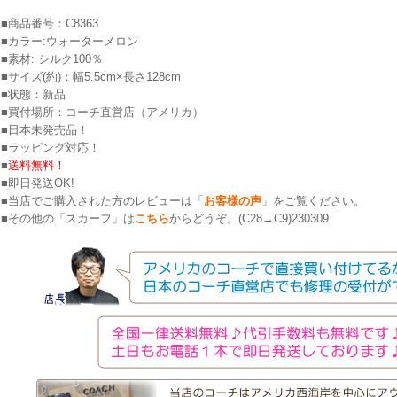
■商品番号：C8363
■カラー:ウォーターメロン
■素材: シルク100％
■サイズ(約)：幅5.5cm×長さ128cm
■状態：新品
■買付場所：コーチ直営店（アメリカ）
■日本未発売品！
■ラッピング対応！
■
送料無料！
■即日発送OK!
■当店でご購入された方のレビューは「
お客様の声
」をご覧ください。
■その他の「スカーフ」は
こちら
からどうぞ。(C28→C9)230309