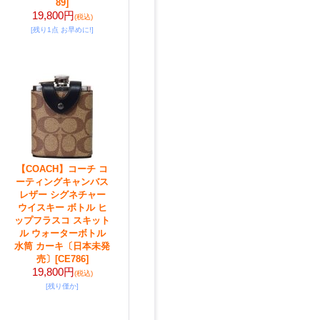
89]
19,800円
(税込)
[残り1点 お早めに!]
【COACH】コーチ コ
ーティングキャンバス
レザー シグネチャー
ウイスキー ボトル ヒ
ップフラスコ スキット
ル ウォーターボトル
水筒 カーキ〔日本未発
売〕
[CE786]
19,800円
(税込)
[残り僅か]