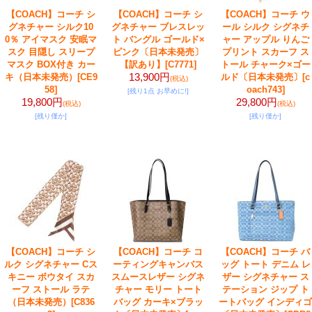
【COACH】コーチ シ
【COACH】コーチ シ
【COACH】コーチ ウ
グネチャー シルク10
グネチャー ブレスレッ
ール シルク シグネチ
0％ アイマスク 安眠マ
ト バングル ゴールド×
ャー アップル りんご
スク 目隠し スリープ
ピンク〔日本未発売〕
プリント スカーフ ス
マスク BOX付き カー
【訳あり】
[C7771]
トール チャーク×ゴー
13,900円
キ（日本未発売）
[CE9
ルド〔日本未発売〕
[c
(税込)
58]
oach743]
[残り1点 お早めに!]
19,800円
29,800円
(税込)
(税込)
[残り僅か]
[残り僅か]
【COACH】コーチ シ
【COACH】コーチ コ
【COACH】コーチ バ
ルク シグネチャー Cス
ーティングキャンバス
ッグ トート デニム レ
キニー ボウタイ スカ
スムースレザー シグネ
ザー シグネチャー ス
ーフ ストール ラテ
チャー モリー トート
テーション ジップ ト
（日本未発売）
[C836
バッグ カーキ×ブラッ
ートバッグ インディゴ