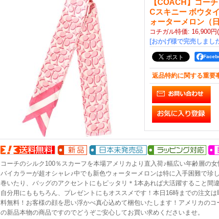
【COACH】コーチ
Cスキニー ボウタイ
ォーターメロン（
コチガル特価
:
16,900円
[おかげ様で完売しました
Face
返品特約に関する重要
コーチのシルク100％スカーフを本場アメリカより直入荷♪幅広い年齢層の
バイカラーが超オシャレ♪中でも新色ウォーターメロンは特に入手困難で珍
巻いたり、バッグのアクセントにもピッタリ＊1本あれば大活躍すること間違
自分用にももちろん、プレゼントにもオススメです！本日16時までの注文は
料無料！お客様の顔を思い浮かべ真心込めて梱包いたします！アメリカのコ
の新品本物の商品ですのでどうぞご安心してお買い求めくださいませ。