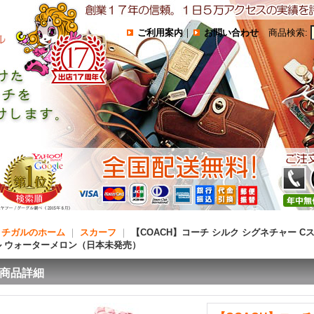
ご利用案内
｜
お問い合わせ
商品検索
:
コチガルのホーム
｜
スカーフ
｜
【COACH】コーチ シルク シグネチャー C
ル ウォーターメロン（日本未発売）
商品詳細