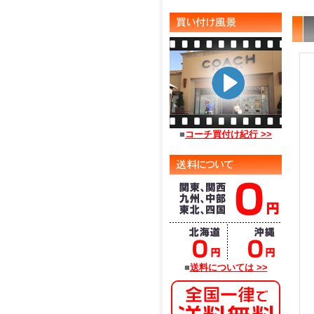
■
コーチ買付け紀行 >>
■
送料については >>