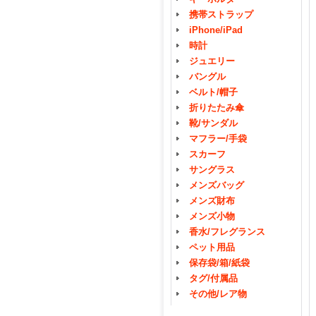
携帯ストラップ
iPhone/iPad
時計
ジュエリー
バングル
ベルト/帽子
折りたたみ傘
靴/サンダル
マフラー/手袋
スカーフ
サングラス
メンズバッグ
メンズ財布
メンズ小物
香水/フレグランス
ペット用品
保存袋/箱/紙袋
タグ/付属品
その他/レア物