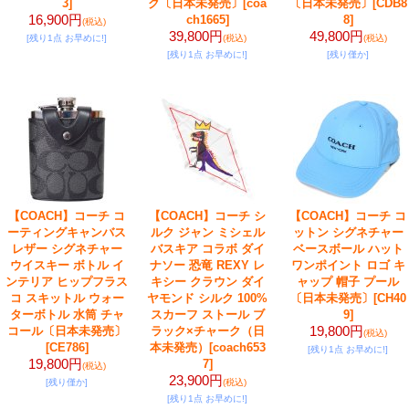
3]
ク〔日本未発売〕
[coa
〔日本未発売〕
[CDB8
16,900円
ch1665]
8]
(税込)
39,800円
49,800円
[残り1点 お早めに!]
(税込)
(税込)
[残り1点 お早めに!]
[残り僅か]
【COACH】コーチ コ
【COACH】コーチ シ
【COACH】コーチ コ
ーティングキャンバス
ルク ジャン ミシェル
ットン シグネチャー
レザー シグネチャー
バスキア コラボ ダイ
ベースボール ハット
ウイスキー ボトル イ
ナソー 恐竜 REXY レ
ワンポイント ロゴ キ
ンテリア ヒップフラス
キシー クラウン ダイ
ャップ 帽子 プール
コ スキットル ウォー
ヤモンド シルク 100%
〔日本未発売〕
[CH40
ターボトル 水筒 チャ
スカーフ ストール ブ
9]
19,800円
コール〔日本未発売〕
ラック×チャーク（日
(税込)
[CE786]
本未発売）
[coach653
[残り1点 お早めに!]
19,800円
7]
(税込)
23,900円
[残り僅か]
(税込)
[残り1点 お早めに!]