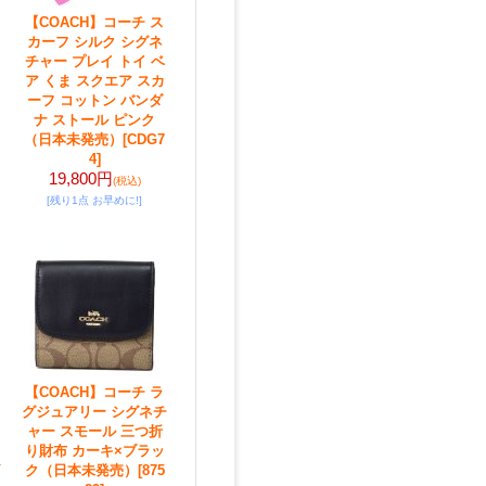
【COACH】コーチ ス
カーフ シルク シグネ
チャー プレイ トイ ベ
ア くま スクエア スカ
ーフ コットン バンダ
ナ ストール ピンク
（日本未発売）
[CDG7
4]
19,800円
(税込)
[残り1点 お早めに!]
【COACH】コーチ ラ
グジュアリー シグネチ
ャー スモール 三つ折
り財布 カーキ×ブラッ
ク（日本未発売）
[875