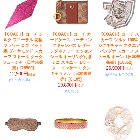
【COACH】コーチ シ
【COACH】コーチ カ
【COACH】コーチ ス
ルク フローラル 花柄
ードケース コーティン
カーフ シルク 100%
フラワー ロゴ ドット
グキャンバス レザー
シグネチャー スクエア
蝶 ダイヤモンド スカ
シグネチャー エッセン
バンダナ スカーフ ス
ーフ ストール ダーク
シャル キーリング付き
トール ボーン〔日本未
フューシャ（日本未発
ミニ スキニー IDケー
発売〕
[C8362]
26,900円
売）
[28560]
ス コインケース タン
(税込)
12,900円
キャラメル（日本未発
(税込)
[残り1点 お早めに!]
売）
[CI185]
[残り1点 お早めに!]
19,800円
(税込)
[残り僅か]