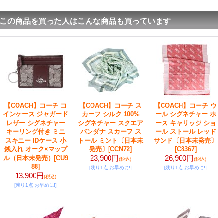
この商品を買った人はこんな商品も買っています
【COACH】コーチ コ
【COACH】コーチ ス
【COACH】コーチ ウ
インケース ジャガード
カーフ シルク 100%
ール シグネチャー ホ
レザー シグネチャー
シグネチャー スクエア
ース キャリッジ ショ
キーリング付き ミニ
バンダナ スカーフ ス
ール ストール レッド
スキニー IDケース 小
トール ミント〔日本未
サンド〔日本未発売〕
銭入れ オーク×マップ
発売〕
[CCN72]
[C8367]
23,900円
26,900円
ル（日本未発売）
[CU9
(税込)
(税込)
88]
[残り1点 お早めに!]
[残り1点 お早めに!]
13,900円
(税込)
[残り1点 お早めに!]