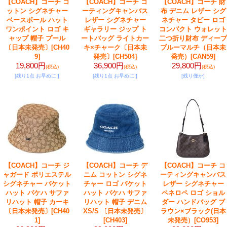
【COACH】コーチ コ
【COACH】コーチ コ
【COACH】コーチ 財
ットン シグネチャー
ーティングキャンバス
布 デニム レザー シグ
ベースボール ハット
レザー シグネチャー
ネチャー タビー ロゴ
ワンポイント ロゴ キ
ギャラリー ジップ ト
コンパクト ウォレット
ャップ 帽子 プール
ートバッグ ライトカー
二つ折り財布 ディープ
〔日本未発売〕
[CH40
キ×チャーク〔日本未
ブルーマルチ（日本未
9]
発売〕
[CH504]
発売）
[CAN59]
19,800円
36,900円
29,800円
(税込)
(税込)
(税込)
[残り1点 お早めに!]
[残り1点 お早めに!]
[残り僅か]
【COACH】コーチ ジ
【COACH】コーチ デ
【COACH】コーチ コ
ャガード ポリエステル
ニム コットン シグネ
ーティングキャンバス
シグネチャー バケット
チャー ロゴ バケット
レザー シグネチャー
ハット バケハ サファ
ハット バケハ サファ
ペネロペ ロゴ ショル
リハット 帽子 カーキ
リハット 帽子 デニム
ダー ハンドバッグ ブ
〔日本未発売〕
[CH40
XS/S 〔日本未発売〕
ラウン×ブラック(日本
1]
[CH403]
未発売）
[CO953]