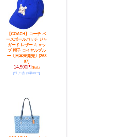
【COACH】コーチ ベ
ースボールバッチ ジャ
ガード レザー キャッ
プ 帽子 ロイヤルブル
ー〔日本未発売〕
[268
07]
14,900円
(税込)
[残り1点 お早めに!]