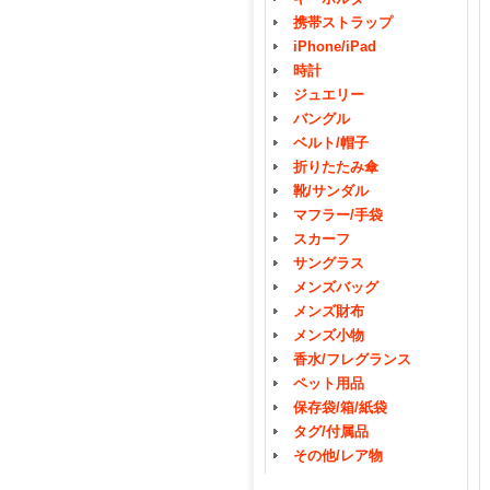
携帯ストラップ
iPhone/iPad
時計
ジュエリー
バングル
ベルト/帽子
折りたたみ傘
靴/サンダル
マフラー/手袋
スカーフ
サングラス
メンズバッグ
メンズ財布
メンズ小物
香水/フレグランス
ペット用品
保存袋/箱/紙袋
タグ/付属品
その他/レア物