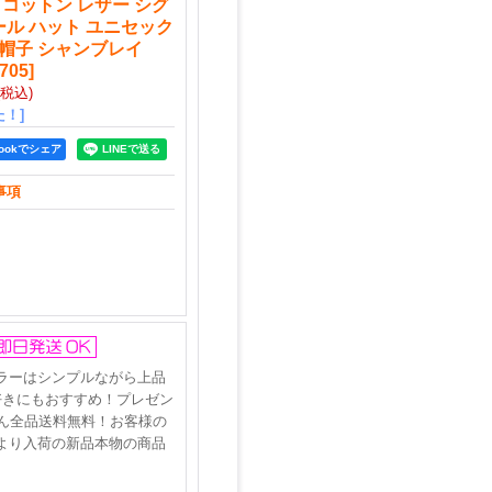
 コットン レザー シグ
ール ハット ユニセック
 帽子 シャンブレイ
705
]
(税込)
！]
bookでシェア
事項
ラーはシンプルながら上品
好きにもおすすめ！プレゼン
ん全品送料無料！お客様の
より入荷の新品本物の商品