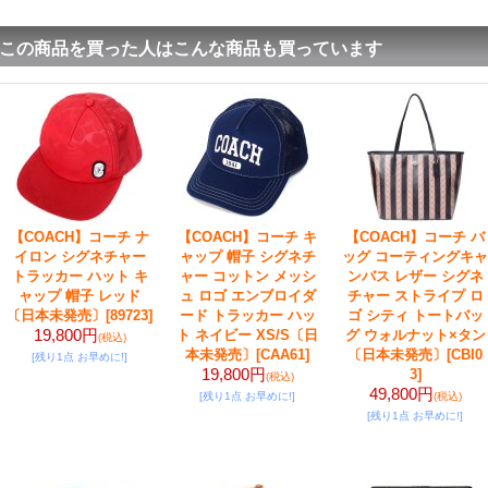
この商品を買った人はこんな商品も買っています
【COACH】コーチ ナ
【COACH】コーチ キ
【COACH】コーチ バ
イロン シグネチャー
ャップ 帽子 シグネチ
ッグ コーティングキャ
トラッカー ハット キ
ャー コットン メッシ
ンバス レザー シグネ
ャップ 帽子 レッド
ュ ロゴ エンブロイダ
チャー ストライプ ロ
〔日本未発売〕
[89723]
ード トラッカー ハッ
ゴ シティ トートバッ
19,800円
ト ネイビー XS/S〔日
グ ウォルナット×タン
(税込)
本未発売〕
[CAA61]
〔日本未発売〕
[CBI0
[残り1点 お早めに!]
19,800円
3]
(税込)
49,800円
[残り1点 お早めに!]
(税込)
[残り1点 お早めに!]