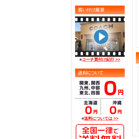
■
コーチ買付け紀行 >>
■
送料については >>