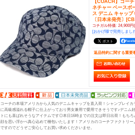
【COACH】コーチ
ネチャー ベースボ
ス デニム キャップ
〔日本未発売〕
[
CB
コチガル特価
:
24,900円
[おかげ様で完売しました
Face
返品特約に関する重要
コーチの本場アメリカから人気のデニムキャップを直入荷！シャンプレイカ
に高級感溢れる帽子に仕上がっており男女兼用で愛用できそうです♪デニム
トにも喜ばれそうなアイテムです◎本日16時までの注文は即日出荷！もちろ
顔を思い浮かべ真心込めて梱包いたします！アメリカのコーチファクトリー
ですのでどうぞご安心してお買い求めくださいませ。