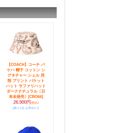
【COACH】コーチ バ
ケハ 帽子 コットン シ
グネチャー シェル 貝
殻 プリント バケット
ハット サファリハット
ダークナチュラル〔日
本未発売〕
[CBO66]
26,900円
(税込)
[残り1点 お早めに!]