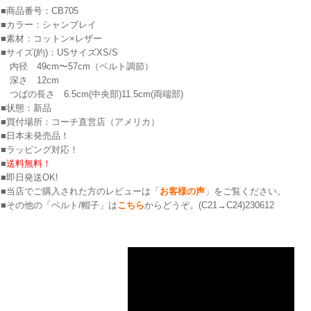
■商品番号：CB705
■カラー：シャンブレイ
■素材：コットン×レザー
■サイズ(約)：USサイズXS/S
内径 49cm〜57cm（ベルト調節）
深さ 12cm
つばの長さ 6.5cm(中央部)11.5cm(両端部)
■状態：新品
■買付場所：コーチ直営店（アメリカ）
■日本未発売品！
■ラッピング対応！
■
送料無料！
■即日発送OK!
■当店でご購入された方のレビューは「
お客様の声
」をご覧ください。
■その他の「ベルト/帽子」は
こちら
からどうぞ。(C21→C24)230612