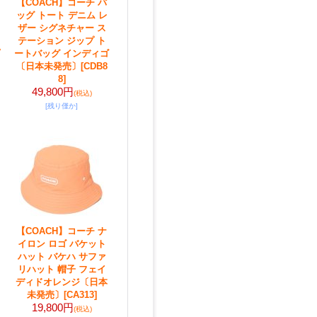
【COACH】コーチ バ
ッグ トート デニム レ
ザー シグネチャー ス
テーション ジップ ト
ートバッグ インディゴ
〔日本未発売〕
[CDB8
8]
49,800円
(税込)
[残り僅か]
【COACH】コーチ ナ
イロン ロゴ バケット
ハット バケハ サファ
リハット 帽子 フェイ
ディドオレンジ〔日本
未発売〕
[CA313]
19,800円
(税込)