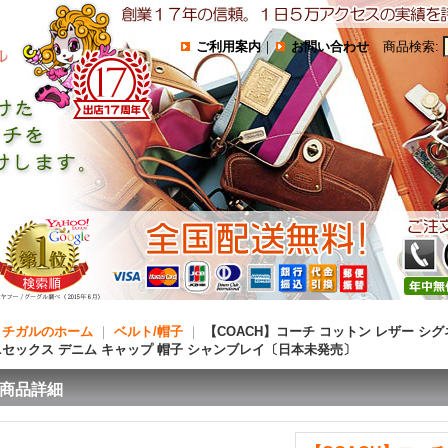
ご利用案内
｜
お問い合わせ
商品検索
:
コチガルのホーム
｜
ベルト/帽子
｜
【COACH】コーチ コットン レザー シ
ニセックス デニム キャップ 帽子 シャンブレイ〔日本未発売〕
商品詳細