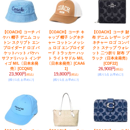
【COACH】コーチ バ
【COACH】コーチ キ
【COACH】コーチ 財
ケハ 帽子 デニム コッ
ャップ 帽子 シグネチ
布 デニム レザー シグ
トン スクリプト エン
ャー コットン メッシ
ネチャー ロゴ コンパ
ブロイダード ロゴ バ
ュ ロゴ エンブロイダ
クト スナップ ウォレ
ケットハット バケハ
ード トラッカー ハッ
ット 二つ折り 財布 ブ
サファリハット インデ
ト ライトサドル M/L
ラック（日本未発売）
ィゴ M/L〔日本未発
〔日本未発売〕
[CAA6
[CDF22]
26,900円
売〕
[CCQ60]
1]
(税込)
23,900円
19,800円
(税込)
(税込)
[残り1点 お早めに!]
[残り1点 お早めに!]
[残り1点 お早めに!]