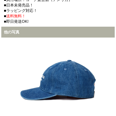
■日本未発売品！
■ラッピング対応！
■
送料無料！
■即日発送OK!
他の写真