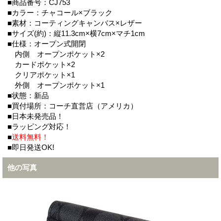
■商品番号：CJ753
■カラー：チャコール×ブラック
■素材：コーティングキャンバス×レザー
■サイズ(約)：縦11.3cm×横7cm×マチ1cm
■仕様：オープン式開閉
内側 オープンポケット×2
カードポケット×2
クリアポケット×1
外側 オープンポケット×1
■状態：新品
■買付場所：コーチ直営店（アメリカ）
■日本未発売品！
■ラッピング対応！
■
送料無料！
■即日発送OK!
他の写真