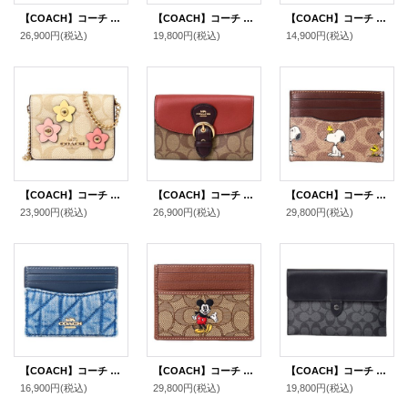
【COACH】コーチ 財布 メンズ コーティングキャンバス レザー シグネチャー マネークリップ スリム ビルフォールド 二つ折り カードケース 財布 タン×ブラック（日本未発売）
【COACH】コーチ カードケース さくらんぼ グレイズドレザー 鍵 チャーム付き スリム カードケース 二つ折り コインケース パスケース 定期入れ 名刺入れ ブラック（日本未発売）
【COACH】コーチ コーティングキャンバス レザー シグネチャー ジップ カードケース コインケース 小銭入れ チャーク×ブラックマルチ〔日本未発売〕
26,900円
(税込)
19,800円
(税込)
14,900円
(税込)
【COACH】コーチ コーティングキャンバス レザー シグネチャー フラワー アップリケ チェーン ミニ ウォレット カードケース カードポーチ 定期入れ 名刺入れ ポーチ コインケース ライトカーキマルチ〔日本未発売〕
【COACH】コーチ コーティングキャンバス レザー シグネチャー クリオ ミディアム ウォレット 二つ折り財布 カーキマルチ（日本未発売）
【COACH】コーチ スヌーピー カードケース ピーナッツ コラボ コーティングキャンバス レザー シグネチャー プリント スリム ID パスケース 定期入れ 名刺入れ タンマルチ（日本未発売）
23,900円
(税込)
26,900円
(税込)
29,800円
(税込)
【COACH】コーチ カードケース デニム レザー キルティング ロゴ スリム ID パスケース カードケース 定期入れ 名刺入れ インディゴ（日本未発売）
【COACH】コーチ ディズニー ミッキー コラボ ジャガード レザー シグネチャー スリム ID パスケース カードケース 定期入れ 名刺入れ カーキマルチ（日本未発売）
【COACH】コーチ ipadケース PCケース コーティングキャンバス カーフレザー シグネチャー ミニ タブレット スリーブ iPad iPhone スマホ テック ケース チャコール〔日本未発売〕
16,900円
(税込)
29,800円
(税込)
19,800円
(税込)