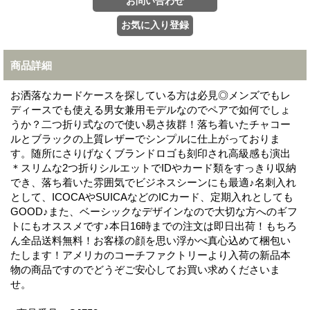
商品詳細
お洒落なカードケースを探している方は必見◎メンズでもレ
ディースでも使える男女兼用モデルなのでペアで如何でしょ
うか？二つ折り式なので使い易さ抜群！落ち着いたチャコー
ルとブラックの上質レザーでシンプルに仕上がっておりま
す。随所にさりげなくブランドロゴも刻印され高級感も演出
＊スリムな2つ折りシルエットでIDやカード類をすっきり収納
でき、落ち着いた雰囲気でビジネスシーンにも最適♪名刺入れ
として、ICOCAやSUICAなどのICカード、定期入れとしても
GOOD♪また、ベーシックなデザインなので大切な方へのギフ
トにもオススメです♪本日16時までの注文は即日出荷！もちろ
ん全品送料無料！お客様の顔を思い浮かべ真心込めて梱包い
たします！アメリカのコーチファクトリーより入荷の新品本
物の商品ですのでどうぞご安心してお買い求めくださいま
せ。