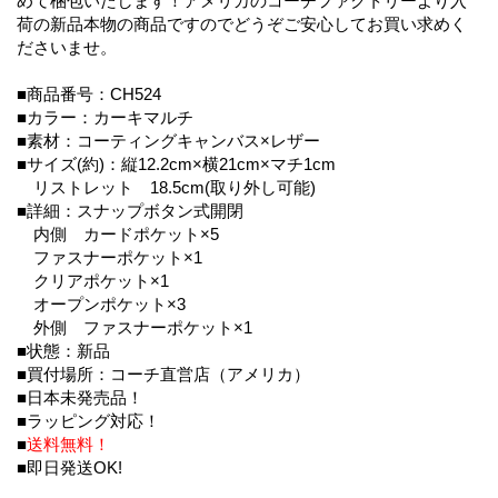
めて梱包いたします！アメリカのコーチファクトリーより入
荷の新品本物の商品ですのでどうぞご安心してお買い求めく
ださいませ。
■商品番号：CH524
■カラー：カーキマルチ
■素材：コーティングキャンバス×レザー
■サイズ(約)：縦12.2cm×横21cm×マチ1cm
リストレット 18.5cm(取り外し可能)
■詳細：スナップボタン式開閉
内側 カードポケット×5
ファスナーポケット×1
クリアポケット×1
オープンポケット×3
外側 ファスナーポケット×1
■状態：新品
■買付場所：コーチ直営店（アメリカ）
■日本未発売品！
■ラッピング対応！
■
送料無料！
■即日発送OK!