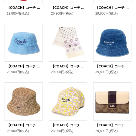
【COACH】コーチ ナイロン シグネチャー トラッカー ハット キャップ 帽子 レッド〔日本未発売〕
【COACH】コーチ バケハ 帽子 コットン シグネチャー シェル 貝殻 プリント バケット ハット サファリハット ダークナチュラル〔日本未発売〕
【COACH】コーチ ウール レーヨン シグネチャー ショール ストール チャーク〔日本未発売〕
19,800円
(税込)
26,900円
(税込)
29,800円
(税込)
【COACH】コーチ バケハ 帽子 デニム コットン スクリプト エンブロイダード ロゴ バケットハット バケハ サファリハット インディゴ M/L〔日本未発売〕
【COACH】コーチ マフラー ニット ロゴ フェア アイル プリント マフラー チャークマルチ（日本未発売）
【COACH】コーチ デニム コットン シグネチャー ロゴ バケットハット バケハ サファリハット 帽子 デニム M/L 〔日本未発売〕
23,900円
(税込)
29,800円
(税込)
39,800円
(税込)
【COACH】コーチ ジャガード ポリエステル シグネチャー バケット ハット バケハ サファリハット 帽子 カーキ〔日本未発売〕
【COACH】コーチ キャップ コットン シグネチャー 花柄 フラワー フローラル ロゴ ベースボール 帽子 ライム〔日本未発売〕
【COACH】コーチ コーティングキャンバス レザー シグネチャー グレース ミディアム ウォレット フラップ 二つ折り財布 ライトカーキチャークマルチ（日本未発売）
26,900円
(税込)
23,900円
(税込)
29,800円
(税込)