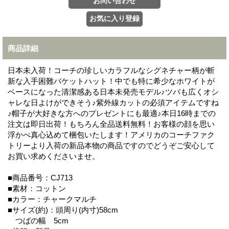
商品詳細
日本未入荷！コーチの珍しいカラフルなシグネチャー柄が斬
新な入手困難バケットハット！中でも特に希少なホワイトが
ベースになった清潔感ある日本未発売モデル♪ツバも広くオシ
ャレな日よけができそう♪紫外線カットの必須アイテムですね
♪帽子が大好きな方へのプレゼントにも最適♪本日16時までの
注文は即日出荷！もちろん全品送料無料！お客様の顔を思い
浮かべ真心込めて梱包いたします！アメリカのコーチファク
トリーより入荷の新品本物の商品ですのでどうぞご安心して
お買い求めくださいませ。
■商品番号：CJ713
■素材：コットン
■カラー：チャークマルチ
■サイズ(約)：頭周り(内寸)58cm
つばの幅 5cm