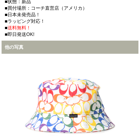
■状態：新品
■買付場所：コーチ直営店（アメリカ）
■日本未発売品！
■ラッピング対応！
■
送料無料！
■即日発送OK!
他の写真