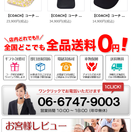
【COACH】コーチ キャップ コットン シグネチャー 花柄 フラワー フローラル ロゴ ベースボール 帽子 ライム〔日本未発売〕
【COACH】コーチ スムースレザー ペネロペ ロゴ スリム ショルダー ハンドバッグ ブラック(日本未発売）
【COACH】コーチ キャップ 帽子 野球帽 ジャガード ワンポイント キャンバス キャップ バイカラー レッド×ブラック〔日本未発売〕
23,900円
(税込)
34,900円
(税込)
14,900円
(税込)