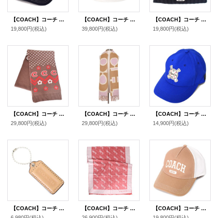
【COACH】コーチ キャップ 帽子 シグネチャー コットン メッシュ ロゴ エンブロイダード トラッカー ハット ブラック XS/S〔日本未発売〕
【COACH】コーチ バケハ ホワイトデニム コットン シグネチャー ロゴ バケットハット サファリハット 帽子 チャーク〔日本未発売〕
【COACH】コーチ ニット帽 ビーニー ウール ニット エンブロイダード ロゴ キャップ 帽子 ブラック（日本未発売）
19,800円
(税込)
39,800円
(税込)
19,800円
(税込)
【COACH】コーチ マフラー ニット ロゴ フェア アイル プリント マフラー セーブルマルチ（日本未発売）
【COACH】コーチ ウール ロゴ リバーシブル カラーブロック オーバーサイズ マフラー トープ（日本未発売）
【COACH】コーチ ベースボールバッチ ジャガード レザー キャップ 帽子 ロイヤルブルー〔日本未発売〕
29,800円
(税込)
29,800円
(税込)
14,900円
(税込)
【COACH】コーチ レザー ハングタグ ロゴ チャーム キーホルダー マルチ（日本未発売）
【COACH】コーチ ウール シグネチャー ホース キャリッジ ショール ストール レッドサンド〔日本未発売〕
【COACH】コーチ キャップ 帽子 コットン メッシュ レザー ロゴ 1941 バーシティ トラッカー ハット ライトサドル〔日本未発売〕
6,980円
(税込)
26,900円
(税込)
19,800円
(税込)