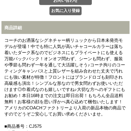
商品詳細
コーチのお洒落なシグネチャー柄リュックから日本未発売モ
デルが登場！中でも特に人気が高いチャコールカラーは落ち
着いたダーク系なのでビジネスにもプライベートにも使える
万能バックパック！オンオフ問わず、シーンも問わず、服装
や季節も問わず一年を通して大活躍しそう♪コーチ拘りのコー
ティングキャンバスと上質レザーを組み合わせた丈夫で汚れ
にも強い素材が特徴！フロントにはブランドロゴも刻印され
高級感も演出！シンプルな形なので男女問わずお使いいただ
けます◎巾着式なのも嬉しいですね♪大切な方へのギフトにも
お勧め！本日16時までの注文は即日出荷！もちろん全品送料
無料！お客様の顔を思い浮かべ真心込めて梱包いたします！
アメリカのCOACHファクトリーより入荷の新品本物の商品で
すのでどうぞご安心してお買い求めくださいませ。
■商品番号：CJ575