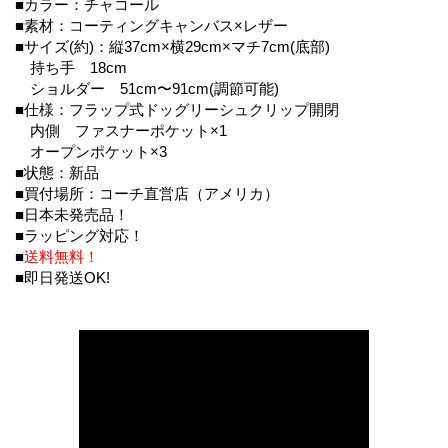
■カラー：チャコール
■素材：コーティングキャンバス×レザー
■サイズ(約)：縦37cm×横29cm×マチ7cm(底部)
持ち手 18cm
ショルダー 51cm〜91cm(調節可能)
■仕様：フラップ式ドッグリーシュクリップ開閉
内側 ファスナーポケット×1
オープンポケット×3
■状態：新品
■買付場所：コーチ直営店（アメリカ）
■日本未発売品！
■ラッピング対応！
■
送料無料！
■即日発送OK!