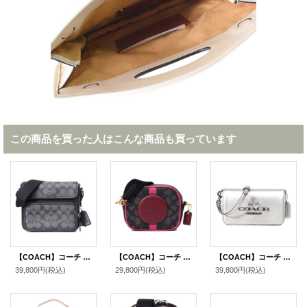
この商品を買った人はこんな商品も買っています
【COACH】コーチ メンズ コーティングキャンバス レザー シグネチャー サリバン クロスボディ フラップ メッセンジャー カメラ 斜め掛け ショルダーバッグ ブラック×チャコール〔日本未発売〕
【COACH】コーチ ジャガード ぺブルレザー シグネチャー ミニ デンプシー ストライプ ロゴ パッチ カメラバッグ クロスボディ 斜め掛け 2way クラッチ ショルダーバッグ ブラック×ワインマルチ（日本未発売）
【COACH】コーチ バッグ レザー トニー ロゴ メタリック キラキラ フラップ 2WAY クラッチ クロスボディー 斜めがけ ショルダーバッグ ライトシルバー（日本未発売）
39,800円
(税込)
29,800円
(税込)
39,800円
(税込)