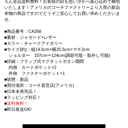
ろん全品送料無料！お客様の顔を思い浮かべ真心込めて梱包
いたします！アメリカのコーチファクトリーより入荷の新品
本物の商品ですのでどうぞご安心してお買い求めくださいま
せ。
■商品番号：CA358
■素材：ジャガード×レザー
■カラー：チャークアイボリー
■サイズ(約)：縦14.5cm×横25.5cm×マチ2cm
ショルダー 107cm〜124cm(調節可能・取外し可能)
■詳細：フラップ式マグネットボタン開閉
内側 カードポケット×2
外側 ファスナーポケット×1
■状態：新品
■買付場所：コーチ直営店(アメリカ)
■日本未発売品！
■ラッピング対応！
■
送料無料！
■即日発送OK!