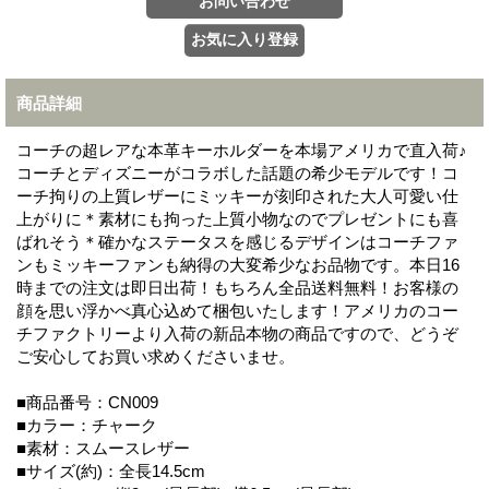
商品詳細
コーチの超レアな本革キーホルダーを本場アメリカで直入荷♪
コーチとディズニーがコラボした話題の希少モデルです！コ
ーチ拘りの上質レザーにミッキーが刻印された大人可愛い仕
上がりに＊素材にも拘った上質小物なのでプレゼントにも喜
ばれそう＊確かなステータスを感じるデザインはコーチファ
ンもミッキーファンも納得の大変希少なお品物です。本日16
時までの注文は即日出荷！もちろん全品送料無料！お客様の
顔を思い浮かべ真心込めて梱包いたします！アメリカのコー
チファクトリーより入荷の新品本物の商品ですので、どうぞ
ご安心してお買い求めくださいませ。
■商品番号：CN009
■カラー：チャーク
■素材：スムースレザー
■サイズ(約)：全長14.5cm