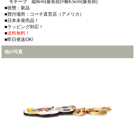
モチーフ 縦8cm(最長部)×横6.5cm(最長部)
■状態：新品
■買付場所：コーチ直営店（アメリカ）
■日本未発売品！
■ラッピング対応！
■
送料無料！
■即日発送OK!
他の写真