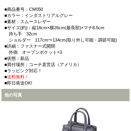
■商品番号：CM050
■カラー：インダストリアルグレー
■素材：スムースレザー
■サイズ(約)：縦18cm×横26cm(最長部)×マチ8.5cm
持ち手 32cm
ショルダー 117cm〜134cm(取り外し可能・調節可能)
■詳細：ファスナー式開閉
外側 オープンポケット×3
■状態：新品
■買付場所：コーチ直営店（アメリカ）
■ラッピング対応！
■
送料無料！
■即日発送OK!
他の写真