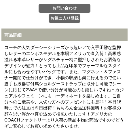
商品詳細
コーチの人気ダーシーシリーズから超レアで入手困難な型押
しレザーのエンボスモデルを本場アメリカで直入荷！高級感
溢れる本革レザーがシグネチャー柄に型押しされたお洒落な
デザインが魅力！とっても上品な印象でフォーマルなスタイ
ルにも合わせやすいバッグです。また、マグネット＆ファス
ナー開閉で仕分けができ、小物の収納も楽に行えるので使い
勝手も抜群◎付属ショルダーストラップは取外し可能でシー
ンに応じて2WAYで使い分けが可能なのも嬉しいですね＊カジ
ュアルやフェミニンにもコーディネートを楽しめます。ご自
分へのご褒美や、大切な方へのプレゼントにも是非！本日16
時までの注文は即日出荷！もちろん全品送料無料！お客様の
顔を思い浮かべ真心込めて梱包いたします！アメリカの
COACHファクトリーより入荷の新品本物の商品ですのでどう
ぞご安心してお買い求めくださいませ。