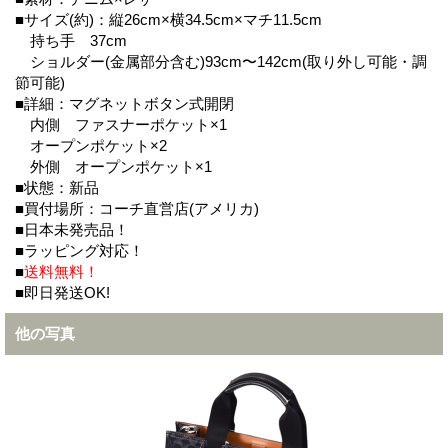
■サイズ(約)：縦26cm×横34.5cm×マチ11.5cm
持ち手 37cm
ショルダー(金属部分含む)93cm〜142cm(取り外し可能・調
節可能)
■詳細：マグネットボタン式開閉
内側 ファスナーポケット×1
オープンポケット×2
外側 オープンポケット×1
■状態：新品
■買付場所：コーチ直営店(アメリカ)
■日本未発売品！
■ラッピング対応！
■
送料無料！
■即日発送OK!
他の写真