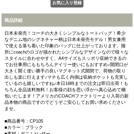
商品詳細
日本未発売！コーチの大きくシンプルなトートバッグ！希少
なデニム地のシグネチャー柄は日本未発売モデル！男女兼用
で使える落ち着いた印象のバッグに仕上がっております。随
所にcoachのロゴが描かれたシンプルなデザインなので様々な
スタイルに合わせやすく、A4サイズもスッポリ収納できるの
でお仕事用にももちろんデイリー使いにもおすすめ♪開閉口が
大きく開く使い勝手の良いマグネット式開閉で、荷物の取り
出しも楽に行えます♪マチも広く内側は収納ポケットも充実し
ているのも嬉しいですね♪本日16時までの注文は即日出荷！も
ちろん全品送料無料！お客様の顔を思い浮かべ真心込めて梱
包いたします！アメリカのCOACHファクトリーより入荷の新
品本物の商品ですのでどうぞご安心してお買い求めください
ませ。
■商品番号：CP105
■カラー：ブラック
■素材：デニム×レザー