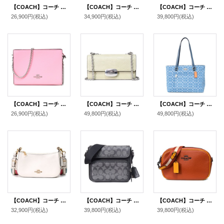
【COACH】コーチ ぺブルレザー スリム ロゴ チェーン クロスボディ 2way クラッチ 斜め掛け ショルダーバッグ ライトバイオレット（日本未発売）
【COACH】コーチ メンズ バッグ コーティングキャンバス レザー シグネチャー ワイアット ダブルジップ 2WAY 斜め掛け クロスボディ クラッチ ショルダーバッグ サンド×タン〔日本未発売〕
【COACH】コーチ バッグ デニム レザー シグネチャー ミニ アシュトン 2way クロスボディ 斜め掛け ショルダー ハンドバッグ ブラック（日本未発売）
26,900円
(税込)
34,900円
(税込)
39,800円
(税込)
【COACH】コーチ ぺブルレザー スリム ロゴ チェーン クロスボディ 2way クラッチ 斜め掛け ショルダーバッグ フラワーピンク（日本未発売）
【COACH】コーチ リザード レザー エライザ フラップ クロスボディ 斜め掛け チェーン ショルダーバッグ ペールグリーン（日本未発売）
【COACH】コーチ バッグ トート デニム レザー シグネチャー ステーション ジップ トートバッグ インディゴ〔日本未発売〕
26,900円
(税込)
49,800円
(税込)
49,800円
(税込)
【COACH】コーチ ぺブルレザー ロゴ ジェス バゲット クロスボディ 斜め掛け ショルダーバッグ チャーク（日本未発売）
【COACH】コーチ メンズ コーティングキャンバス レザー シグネチャー サリバン クロスボディ フラップ メッセンジャー カメラ 斜め掛け ショルダーバッグ ブラック×チャコール〔日本未発売〕
【COACH】コーチ ぺブルレザー ジェイミー カメラバッグ クロスボディ 斜め掛け 2way クラッチ ショルダーバッグ サンセットマルチ（日本未発売）
32,900円
(税込)
39,800円
(税込)
39,800円
(税込)