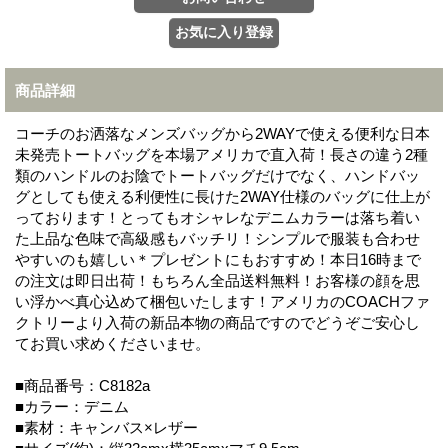
商品詳細
コーチのお洒落なメンズバッグから2WAYで使える便利な日本
未発売トートバッグを本場アメリカで直入荷！長さの違う2種
類のハンドルのお陰でトートバッグだけでなく、ハンドバッ
グとしても使える利便性に長けた2WAY仕様のバッグに仕上が
っております！とってもオシャレなデニムカラーは落ち着い
た上品な色味で高級感もバッチリ！シンプルで服装も合わせ
やすいのも嬉しい＊プレゼントにもおすすめ！本日16時まで
の注文は即日出荷！もちろん全品送料無料！お客様の顔を思
い浮かべ真心込めて梱包いたします！アメリカのCOACHファ
クトリーより入荷の新品本物の商品ですのでどうぞご安心し
てお買い求めくださいませ。
■商品番号：C8182a
■カラー：デニム
■素材：キャンバス×レザー