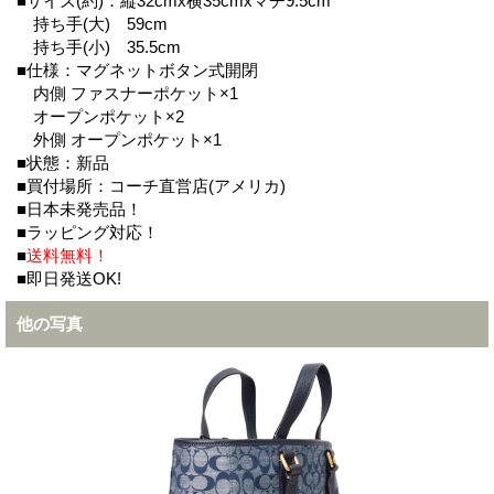
■サイズ(約)：縦32cmx横35cmxマチ9.5cm
持ち手(大) 59cm
持ち手(小) 35.5cm
■仕様：マグネットボタン式開閉
内側 ファスナーポケット×1
オープンポケット×2
外側 オープンポケット×1
■状態：新品
■買付場所：コーチ直営店(アメリカ)
■日本未発売品！
■ラッピング対応！
■
送料無料！
■即日発送OK!
他の写真