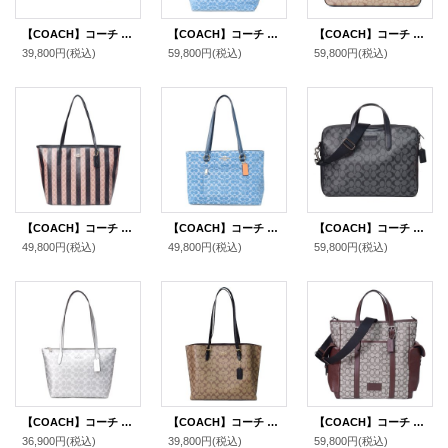
【COACH】コーチ コーティングキャンバス レザー シグネチャー カメラバッグ クロスボディ 斜め掛け 2way クラッチ ショルダーバッグ ライトカーキチャークマルチ（日本未発売）
【COACH】コーチ バッグ メンズ デニム レザー シグネチャー スモール ツアー ダブル ハンドル 2way トートバッグ ハンドバッグ デニム〔日本未発売〕
【COACH】コーチ メンズ バッグ コーティングキャンバス レザー シグネチャー イーサン ブリーフ バッグ スリム 2WAY ビジネス キャリーフック ショルダーバッグ カーキ×ブラック〔日本未発売〕
39,800円
(税込)
59,800円
(税込)
59,800円
(税込)
【COACH】コーチ バッグ コーティングキャンバス レザー シグネチャー ストライプ ロゴ シティ トートバッグ ウォルナット×タン〔日本未発売〕
【COACH】コーチ バッグ トート デニム レザー シグネチャー ステーション ジップ トートバッグ インディゴ〔日本未発売〕
【COACH】コーチ コーティングキャンバス レザー メンズ シグネチャー スリム 2WAY ビジネス ブリーフ ショルダーバッグ チャコール×ブラック〔日本未発売〕
49,800円
(税込)
49,800円
(税込)
59,800円
(税込)
【COACH】コーチ バッグ メタリック コーティングキャンバス レザー シグネチャー フィオナ ミニ トートバッグ グレー×シルバー〔日本未発売〕
【COACH】コーチ コーティングキャンバス スムースレザー シグネチャー モリー トートバッグ カーキ×ブラック〔日本未発売〕
【COACH】コーチ メンズ バッグ ジャガード レザー シグネチャー スプリント トート 2WAY 斜め掛け クロスボディ トートバッグ ショルダー バッグ オーク×メイプル〔日本未発売〕
36,900円
(税込)
39,800円
(税込)
59,800円
(税込)