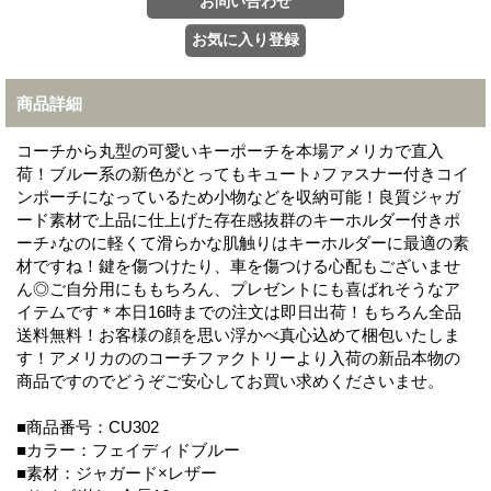
商品詳細
コーチから丸型の可愛いキーポーチを本場アメリカで直入
荷！ブルー系の新色がとってもキュート♪ファスナー付きコイ
ンポーチになっているため小物などを収納可能！良質ジャガ
ード素材で上品に仕上げた存在感抜群のキーホルダー付きポ
ーチ♪なのに軽くて滑らかな肌触りはキーホルダーに最適の素
材ですね！鍵を傷つけたり、車を傷つける心配もございませ
ん◎ご自分用にももちろん、プレゼントにも喜ばれそうなア
イテムです＊本日16時までの注文は即日出荷！もちろん全品
送料無料！お客様の顔を思い浮かべ真心込めて梱包いたしま
す！アメリカののコーチファクトリーより入荷の新品本物の
商品ですのでどうぞご安心してお買い求めくださいませ。
■商品番号：CU302
■カラー：フェイディドブルー
■素材：ジャガード×レザー