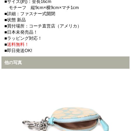
■サイズ(約)：全長16cm
モチーフ 縦9cm×横9cm×マチ1cm
■詳細：ファスナー式開閉
■状態 新品
■買付場所：コーチ直営店（アメリカ）
■日本未発売品！
■ラッピング対応！
■
送料無料！
■即日発送OK!
他の写真