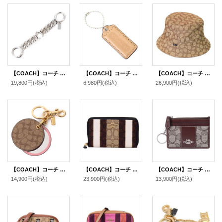
【COACH】コーチ ストラップ エクステンダー キーホルダー メタル シグネチャー ロゴ 延長 チェーン チャーム バッグチャーム シルバー（日本未発売）
【COACH】コーチ レザー ハングタグ ロゴ チャーム キーホルダー マルチ（日本未発売）
【COACH】コーチ ジャガード ポリエステル シグネチャー バケット ハット バケハ サファリハット 帽子 カーキ〔日本未発売〕
19,800円
(税込)
6,980円
(税込)
26,900円
(税込)
【COACH】コーチ コーティングキャンバス シグネチャー ミラー 鏡 バッグチャーム キーリング キーホルダー カーキ×ピンク（日本未発売）
【COACH】コーチ ジャガード スムースレザー シグネチャー ミディアム ストライプ ジップ アラウンド 二つ折り 財布 カーキブラックマルチ〔日本未発売〕
【COACH】コーチ コインケース ジャガード レザー シグネチャー キーリング付き ミニ スキニー IDケース 小銭入れ オーク×マップル（日本未発売）
14,900円
(税込)
23,900円
(税込)
13,900円
(税込)