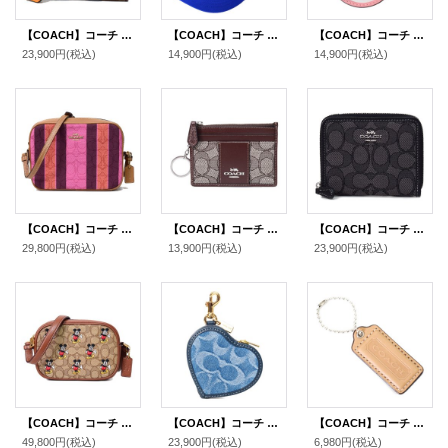
【COACH】コーチ ジャガード ペブルレザー シグネチャー デンプシー ストライプ ロゴ パッチ スモール ジップ アラウンド ウォレット 二つ折り 財布 カーキ×サンビームマルチ〔日本未発売〕
【COACH】コーチ ベースボールバッチ ジャガード レザー キャップ 帽子 ロイヤルブルー〔日本未発売〕
【COACH】コーチ コーティングキャンバス シグネチャー ミラー 鏡 バッグチャーム キーリング キーホルダー カーキ×ピンク（日本未発売）
23,900円
(税込)
14,900円
(税込)
14,900円
(税込)
【COACH】コーチ ジャガード スムースレザー シグネチャー ストライプ ミニ カメラバッグ クロスボディ 斜め掛け ショルダーバッグ ピンク×バーガンディーマルチ（日本未発売）
【COACH】コーチ コインケース ジャガード レザー シグネチャー キーリング付き ミニ スキニー IDケース 小銭入れ オーク×マップル（日本未発売）
【COACH】コーチ ジャガード レザー シグネチャー ロゴ スモール ジップ アラウンド ウォレット 二つ折り 財布 ブラックスモークブラックマルチ〔日本未発売〕
29,800円
(税込)
13,900円
(税込)
23,900円
(税込)
【COACH】コーチ ジャガード レザー シグネチャー ディズニー コラボ ミッキーマウス カメラバッグ クロスボディー ショルダーバッグ カーキ×レッドウッドマルチ（日本未発売）
【COACH】コーチ キーホルダー デニム レザー シグネチャー ハート型 ポーチ コインケース ドッグリーシュ バッグチャーム インディゴ（日本未発売）
【COACH】コーチ レザー ハングタグ ロゴ チャーム キーホルダー マルチ（日本未発売）
49,800円
(税込)
23,900円
(税込)
6,980円
(税込)