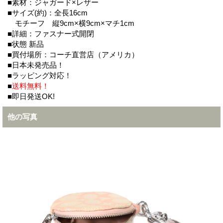
■素材：ジャガード×レザー
■サイズ(約)：全長16cm
モチーフ 縦9cm×横9cm×マチ1cm
■詳細：ファスナー式開閉
■状態 新品
■買付場所：コーチ直営店（アメリカ）
■日本未発売品！
■ラッピング対応！
■
送料無料！
■即日発送OK!
他の写真