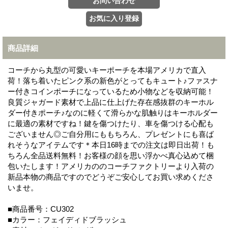
商品詳細
コーチから丸型の可愛いキーポーチを本場アメリカで直入
荷！落ち着いたピンク系の新色がとってもキュート♪ファスナ
ー付きコインポーチになっているため小物などを収納可能！
良質ジャガード素材で上品に仕上げた存在感抜群のキーホル
ダー付きポーチ♪なのに軽くて滑らかな肌触りはキーホルダー
に最適の素材ですね！鍵を傷つけたり、車を傷つける心配も
ございません◎ご自分用にももちろん、プレゼントにも喜ば
れそうなアイテムです＊本日16時までの注文は即日出荷！も
ちろん全品送料無料！お客様の顔を思い浮かべ真心込めて梱
包いたします！アメリカののコーチファクトリーより入荷の
新品本物の商品ですのでどうぞご安心してお買い求めくださ
いませ。
■商品番号：CU302
■カラー：フェイディドブラッシュ