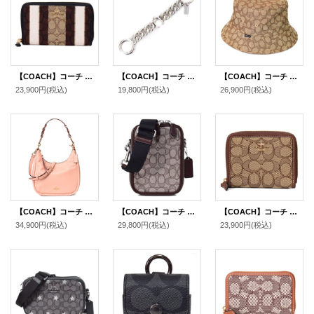
【COACH】コーチ ジャガード スムースレザー シグネチャー ミディアム ストライプ ジップ アラウンド 二つ折り 財布 カーキブラックマルチ〔日本未発売〕
【COACH】コーチ ストラップ エクステンダー キーホルダー メタル シグネチャー ロゴ 延長 チェーン チャーム バッグチャーム シルバー（日本未発売）
【COACH】コーチ ジャガード ポリエステル シグネチャー バケット ハット バケハ サファリハット 帽子 カーキ〔日本未発売〕
23,900円
(税込)
19,800円
(税込)
26,900円
(税込)
【COACH】コーチ ペブルレザー ジュール ホーボー 2WAY ショルダー クロスボディ ハンドバッグ フェイディドブラッシュ(日本未発売）
【COACH】コーチ バッグ ジャガード レザー シグネチャー スタントン 2WAY クロスボディ 斜め掛け ショルダー バッグ オーク×メイプル〔日本未発売〕
【COACH】コーチ ジャガード レザー シグネチャー ロゴ スモール ジップ アラウンド ウォレット 二つ折り 財布 カーキ×サドルマルチ〔日本未発売〕
34,900円
(税込)
29,800円
(税込)
23,900円
(税込)