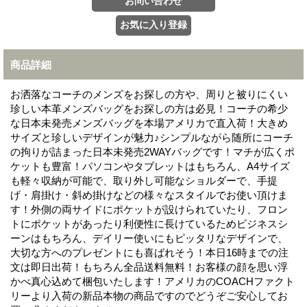
商品詳細
お洒落なコーチのメンズをお探しの方や、周りと被りにくい
珍しい本革メンズバッグをお探しの方は必見！コーチの希少
な日本未発売メンズバッグを本場アメリカで直入荷！大きめ
サイズと珍しいデザインが魅力♪シンプルながら随所にコーチ
の拘りが詰まった日本未発売2WAYバッグです！マチが広くポ
ケットも豊富！パソコンやタブレットはもちろん、A4サイズ
も軽々収納が可能で、取り外し可能なショルダーで、手提
げ・肩掛け・斜め掛けなどの様々なスタイルでお使い頂けま
す！外側の両サイドにポケットが設けられていたり、フロン
トにポケットがあったり利便性に長けているためビジネスシ
ーンはもちろん、デイリー使いにもピッタリなデザインで、
大切な方へのプレゼントにも喜ばれそう！本日16時までの注
文は即日出荷！もちろん全品送料無料！お客様の顔を思い浮
かべ真心込めて梱包いたします！アメリカのCOACHファクト
リーより入荷の新品本物の商品ですのでどうぞご安心してお