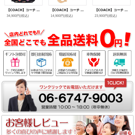
【COACH】コーチ バッグ ハートボルト PVC レザー テリ ロゴ 2way クロスボディ 斜め掛け ショルダー ハンドバッグ ブラックマルチ（日本未発売）
【COACH】コーチ ゴールドプレーテッドブラス パヴェ C ロゴ チャーム ラインストーン バー スタッド ピアス イアリング ローズゴールド〔日本未発売〕
【COACH】コーチ キーホルダー パテントレザー シグネチャー ミニ クレアバッグ ハート チャーム ポーチ 小物入れ キーホルダー バッグチャーム コインケース ライトバイオレット（日本未発売）
34,900円
(税込)
14,900円
(税込)
23,900円
(税込)