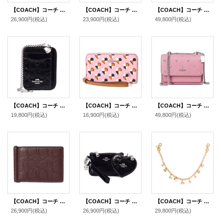
【COACH】コーチ 財布 メンズ コーティングキャンバス レザー シグネチャー マネークリップ スリム ビルフォールド 二つ折り カードケース 財布 タン×ブラック（日本未発売）
【COACH】コーチ ポーチ ハート型 コーティングキャンバス レザー シグネチャー オブザーブド バイ アス コラボ コインケース リストレット付き ライトカーキ×ライトピンク（日本未発売）
【COACH】コーチ ネックレス チョーカー プレーテッドブラス エナメル ストーン ハート チョーカー ロゴ チェーン ネックレス ゴールドマルチ〔日本未発売〕
26,900円
(税込)
23,900円
(税込)
49,800円
(税込)
【COACH】コーチ コインケース パテントレザー シグネチャー 型押し ハート チャーム チェーン ジップ カードケース カードポーチ 定期入れ 名刺入れ 小銭入れ ブラック（日本未発売）
【COACH】コーチ コーティング キャンパス レザー ハート柄 プリント フォン クラッチ ウォレット iPhone スマホ マルチ 財布 ブラッシュマルチ（日本未発売）
【COACH】コーチ バッグ レザー スタッズ ハート リベット ロゴ ミニ クレア チェーン クロスボディ 2way 斜め掛け ショルダー バッグ ピオニー（日本未発売）
19,800円
(税込)
16,900円
(税込)
49,800円
(税込)
【COACH】コーチ 財布 メンズ レザー シグネチャー 型押し マネークリップ スリム ビルフォールド 二つ折り カードケース 財布 メイプル（日本未発売）
【COACH】コーチ ポーチ シャイニー クリンクル レザー リストレット ハート型 テディベア くま チャーム ポーチ 2点セット マルチポーチ ブラック〔日本未発売〕
【COACH】コーチ チャーム ストラップ メタル エナメル ストーン リボン ダイス 星 さくらんぼ お花 ハート チェリー スワッガー チェーン ドッグリーシュ バッグチャーム キーホルダー ゴールド（日本未発売）
26,900円
(税込)
26,900円
(税込)
29,800円
(税込)