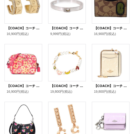
【COACH】コーチ プレーテッドブラス トライ カラー ラインストーン ハギー ピアス イアリング ゴールド〔日本未発売〕
【COACH】コーチ ゴールドプレーテッドブラス パヴェ シグネチャー ヒンジド バングル ブレスレット シルバー【訳あり】〔日本未発売〕
【COACH】コーチ コーティングキャンバス レザー シグネチャー マグネティック カードケース カードホルダー 二つ折り ID パスケース マネークリップ 定期入れ カーキ×オリーブグリーン（日本未発売）
16,900円
(税込)
9,999円
(税込)
16,900円
(税込)
【COACH】コーチ コーティングキャンバス スムースレザー ヴィンテージ デイジー 花柄 フラワー フローラル スクリプト プリント ミニ カメラバッグ クロスボディ ショルダーバッグ ピンクマルチカラー（日本未発売）
【COACH】コーチ ブレスレット パール ストーン ハート ムーン イチゴ リボン ロゴ チャーム ブレスレット アクセサリー マルチカラー〔日本未発売〕
【COACH】コーチ コインケース パテントレザー シグネチャー 型押し ハート チャーム チェーン ジップ カードケース カードポーチ 定期入れ 名刺入れ 小銭入れ チャーク（日本未発売）
16,900円
(税込)
19,800円
(税込)
19,800円
(税込)