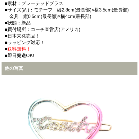
■素材：プレーテッドブラス
■サイズ(約)：モチーフ 縦2.8cm(最長部)×横3.5cm(最長部)
金具 縦0.5cm(最長部)×横4cm(最長部)
■状態：新品
■買付場所：コーチ直営店(アメリカ)
■日本未発売品！
■ラッピング対応！
■
送料無料！
■即日発送OK!
他の写真