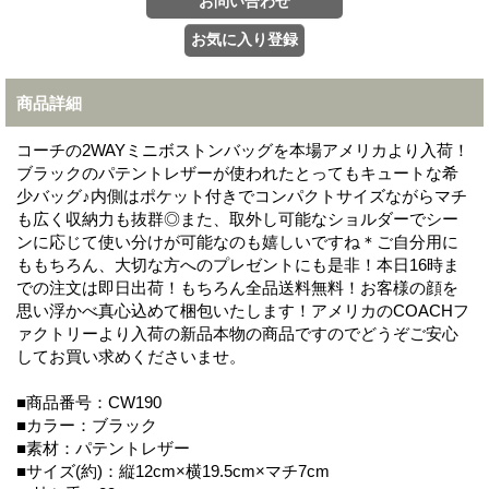
商品詳細
コーチの2WAYミニボストンバッグを本場アメリカより入荷！
ブラックのパテントレザーが使われたとってもキュートな希
少バッグ♪内側はポケット付きでコンパクトサイズながらマチ
も広く収納力も抜群◎また、取外し可能なショルダーでシー
ンに応じて使い分けが可能なのも嬉しいですね＊ご自分用に
ももちろん、大切な方へのプレゼントにも是非！本日16時ま
での注文は即日出荷！もちろん全品送料無料！お客様の顔を
思い浮かべ真心込めて梱包いたします！アメリカのCOACHフ
ァクトリーより入荷の新品本物の商品ですのでどうぞご安心
してお買い求めくださいませ。
■商品番号：CW190
■カラー：ブラック
■素材：パテントレザー
■サイズ(約)：縦12cm×横19.5cm×マチ7cm