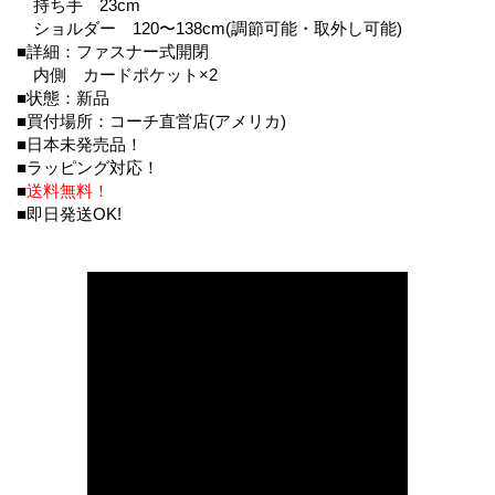
持ち手 23cm
ショルダー 120〜138cm(調節可能・取外し可能)
■詳細：ファスナー式開閉
内側 カードポケット×2
■状態：新品
■買付場所：コーチ直営店(アメリカ)
■日本未発売品！
■ラッピング対応！
■
送料無料！
■即日発送OK!