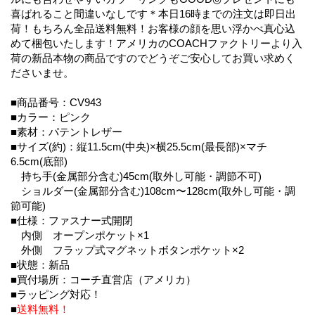
喜ばれること間違いなしです＊本日16時までの注文は即日出
荷！もちろん全品送料無料！お客様の顔を思い浮かべ真心込
めて梱包いたします！アメリカのCOACHファクトリーより入
荷の新品本物の商品ですのでどうぞご安心してお買い求めく
ださいませ。
■商品番号：CV943
■カラー：ピンク
■素材：パテントレザー
■サイズ(約)：縦11.5cm(中央)×横25.5cm(最長部)×マチ
6.5cm(底部)
持ち手(金属部分含む)45cm(取外し可能・調節不可)
ショルダー(金属部分含む)108cm〜128cm(取外し可能・調
節可能)
■仕様：ファスナー式開閉
内側 オープンポケット×1
外側 フラップ式マグネットボタンポケット×2
■状態：新品
■買付場所：コーチ直営店（アメリカ）
■ラッピング対応！
■
送料無料！