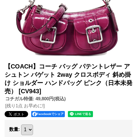
【COACH】コーチ バッグ パテントレザー ア
シュトン バゲット 2way クロスボディ 斜め掛
け ショルダー ハンドバッグ ピンク（日本未発
売）
[CV943]
コチガル特価
:
49,800円
(税込)
[残り1点 お早めに!]
Facebookでシェア
数量
: