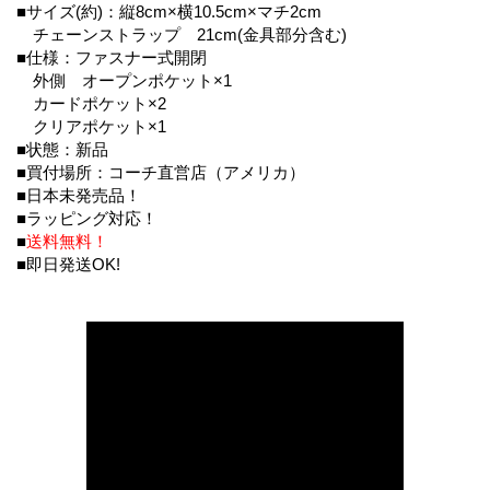
■サイズ(約)：縦8cm×横10.5cm×マチ2cm
チェーンストラップ 21cm(金具部分含む)
■仕様：ファスナー式開閉
外側 オープンポケット×1
カードポケット×2
クリアポケット×1
■状態：新品
■買付場所：コーチ直営店（アメリカ）
■日本未発売品！
■ラッピング対応！
■
送料無料！
■即日発送OK!