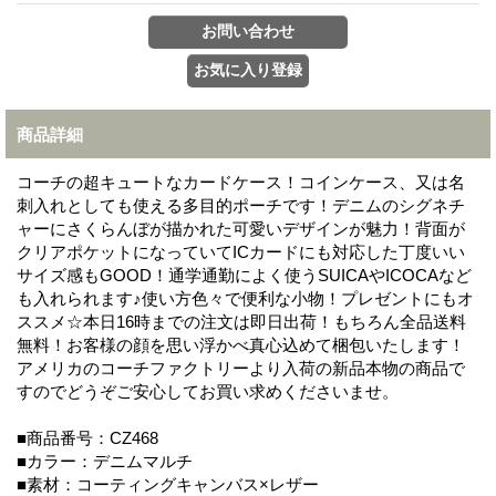
商品詳細
コーチの超キュートなカードケース！コインケース、又は名
刺入れとしても使える多目的ポーチです！デニムのシグネチ
ャーにさくらんぼが描かれた可愛いデザインが魅力！背面が
クリアポケットになっていてICカードにも対応した丁度いい
サイズ感もGOOD！通学通勤によく使うSUICAやICOCAなど
も入れられます♪使い方色々で便利な小物！プレゼントにもオ
ススメ☆本日16時までの注文は即日出荷！もちろん全品送料
無料！お客様の顔を思い浮かべ真心込めて梱包いたします！
アメリカのコーチファクトリーより入荷の新品本物の商品で
すのでどうぞご安心してお買い求めくださいませ。
■商品番号：CZ468
■カラー：デニムマルチ
■素材：コーティングキャンバス×レザー