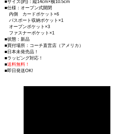
■サイズ(約)：縦14cm×横10.5cm
■仕様：オープン式開閉
内側 カードポケット×6
パスポート収納ポケット×1
オープンポケット×3
ファスナーポケット×1
■状態：新品
■買付場所：コーチ直営店（アメリカ）
■日本未発売品！
■ラッピング対応！
■
送料無料！
■即日発送OK!