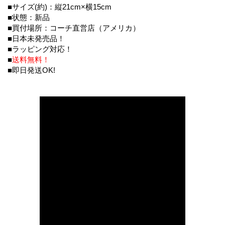
■サイズ(約)：縦21cm×横15cm
■状態：新品
■買付場所：コーチ直営店（アメリカ）
■日本未発売品！
■ラッピング対応！
■
送料無料！
■即日発送OK!