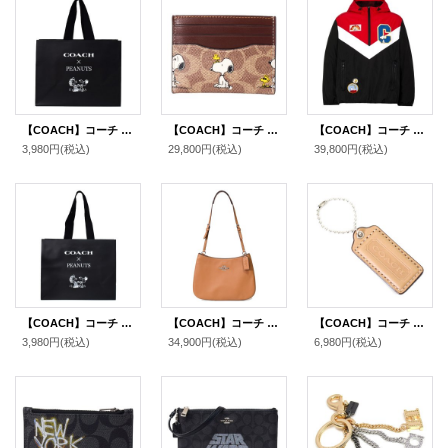
【COACH】コーチ スヌーピー ショップバッグ ピーナッツ コラボ 純正紙袋 ブラックマルチ（送料無料）
【COACH】コーチ スヌーピー カードケース ピーナッツ コラボ コーティングキャンバス レザー シグネチャー プリント スリム ID パスケース 定期入れ 名刺入れ タンマルチ（日本未発売）
【COACH】コーチ ポリエステル ピーナッツ コラボ スヌーピー パッチ ワッペン パッカブル アウター ウインドブレーカー Ｓ（日本サイズM相当） ブラック（日本未発売）
3,980円
(税込)
29,800円
(税込)
39,800円
(税込)
【COACH】コーチ スヌーピー ショップバッグ ピーナッツ コラボ ラージ 純正紙袋 ブラックマルチ（送料無料）
【COACH】コーチ スムースレザー ペネロペ ロゴ ショルダー ハンドバッグ ライトサドル(日本未発売）
【COACH】コーチ レザー ハングタグ ロゴ チャーム キーホルダー マルチ（日本未発売）
3,980円
(税込)
34,900円
(税込)
6,980円
(税込)