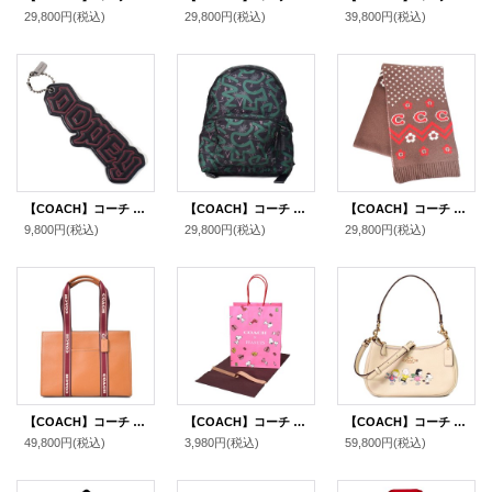
29,800円
(税込)
29,800円
(税込)
39,800円
(税込)
【COACH】コーチ ディズニー コラボ スムースレザー ドーピー バッグチャーム キーホルダー ブラックマルチ（日本未発売）
【COACH】コーチ バッグ エコバッグ バックパック 折り畳み キースヘリング コラボ フラダンス プリント リュックサック ブラックマルチ〔日本未発売〕
【COACH】コーチ マフラー ニット ロゴ フェア アイル プリント マフラー セーブルマルチ（日本未発売）
9,800円
(税込)
29,800円
(税込)
29,800円
(税込)
【COACH】コーチ ぺブルレザー スミス ラージ トート ロゴ ショルダーバッグ ペニーマルチ（日本未発売）
【COACH】コーチ ピーナッツ コラボ スヌーピー プリント ショップバッグ 純正紙袋 布袋 リボン付き ギフトキット プレゼント セット ピンクマルチ（送料無料）
【COACH】コーチ ぺブルレザー ピーナッツ コラボ スヌーピー フレンズ テリ 2way クロスボディ 斜め掛け ショルダー ハンド バッグ アイボリーマルチ（日本未発売）
49,800円
(税込)
3,980円
(税込)
59,800円
(税込)