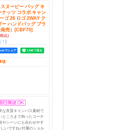
 スヌーピー バッグ キ
ーナッツ コラボ キャン
ゴ 26 ロゴ 2WAY ク
ダー ハンドバッグ ブラ
未発売）
[
CBF70
]
(税込)
！]
bookでシェア
事項
夫な良質キャンバス素材で
いところまで拘ったコーチ
装やシーンにも合わせやす
しいですね♪付属のショル