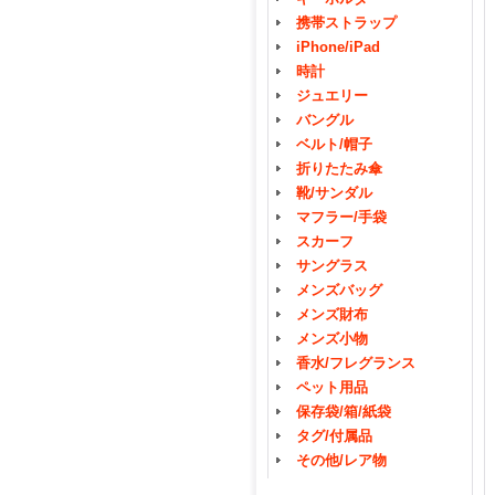
携帯ストラップ
iPhone/iPad
時計
ジュエリー
バングル
ベルト/帽子
折りたたみ傘
靴/サンダル
マフラー/手袋
スカーフ
サングラス
メンズバッグ
メンズ財布
メンズ小物
香水/フレグランス
ペット用品
保存袋/箱/紙袋
タグ/付属品
その他/レア物