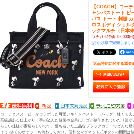
【COACH】コーチ
ャンバストート ピ
バス トート 刺繡 カー
ロスボディ ショル
ックマルチ（日本
コチガル特価
:
98,000円
[おかげ様で完売しました
Face
返品特約に関する重要
コーチとスヌーピーがコラボした可愛いキャンバストートバッグ！軽くて丈
高級感ある仕上がり！手の込んだ縫製や金具にロゴが刻印されていたり細か
らしい仕様が素晴らしいです。落ち着いた上品なブラックカラーでどんな服
そう♪多くのポケットも備わっており、便利なマグネット式ボタンの開閉は嬉