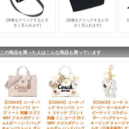
(画像をクリックすると大
(画像をクリックすると大
きく見られます)
きく見られます)
この商品を買った人はこんな商品も買っています
【COACH】コーチ バ
【COACH】コーチ バ
【COACH】コーチ ス
ッグ キャンバス カー
ッグ キャンバス トー
ヌーピー キーホルダー
ゴ トート 刺繡 ロゴ 2
ト スケッチ プリント
ピーナッツ コラボ レ
WAY クロスボディ シ
刺繡 ミニ カーゴ 20 2
ザー バッグチャーム
ョルダー ハンドバッグ
WAY クロスボディ シ
キーリング チャークマ
キャンバストート ダー
ョルダー ハンドバッグ
ルチ（日本未発売）
[C