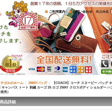
ご利用案内
｜
お問い合わせ
商品検索
:
コチガルのホーム
｜
2WAYバッグ
｜
【COACH】コーチ スヌーピー バッグ 
 キャンバス トート 刺繡 カーゴ 26 ロゴ 2WAY クロスボディ ショルダー
未発売）
商品詳細