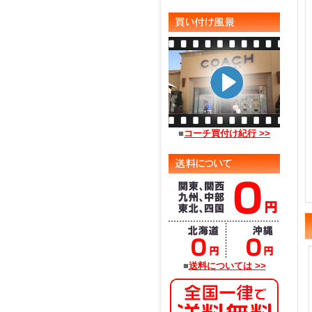
■
コーチ買付け紀行 >>
■
送料については >>