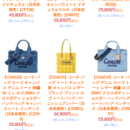
クナチュラル（日本未
キャンバストート ナチ
BG52]
29,800円
発売）
[CP158]
ュラルマルチ（日本未
(税込)
49,800円
発売）
[CAN75]
(税込)
[残り1点 お早めに!]
59,800円
[残り1点 お早めに!]
(税込)
[残り僅か]
【COACH】コーチ バ
【COACH】コーチ バ
【COACH】コーチ バ
ッグ カーゴ キャンバ
ッグ トート チェック
ッグ デニム カーゴ ト
ス デニム トート 刺繡
柄 キャンバス レザー
ート レザー 刺繡 ロゴ
20 ミニ ロゴ 2WAY ク
プラッド プリント ロ
2WAY クロスボディ シ
ロスボディ ショルダー
ゴ トートバッグ バー
ョルダー ハンドバッグ
ハンドバッグ キャンバ
ニッシュアンバー〔日
トートバッグ インディ
ストート インディゴ
本未発売〕
[CDW61]
ゴ（日本未発売）
[CR6
34,900円
（日本未発売）
[CZ09
57]
(税込)
59,800円
8]
[残り1点 お早めに!]
(税込)
39,800円
(税込)
[残り僅か]