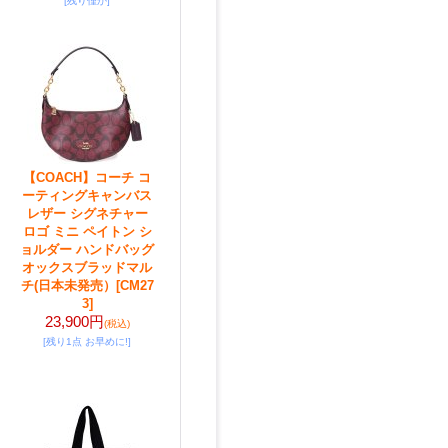
[残り僅か]
【COACH】コーチ コ
ーティングキャンバス
レザー シグネチャー
ロゴ ミニ ペイトン シ
ョルダー ハンドバッグ
オックスブラッドマル
チ(日本未発売）
[CM27
3]
23,900円
(税込)
[残り1点 お早めに!]