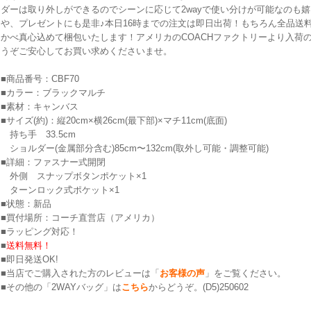
ダーは取り外しができるのでシーンに応じて2wayで使い分けが可能なのも
や、プレゼントにも是非♪本日16時までの注文は即日出荷！もちろん全品送
かべ真心込めて梱包いたします！アメリカのCOACHファクトリーより入荷
うぞご安心してお買い求めくださいませ。
■商品番号：CBF70
■カラー：ブラックマルチ
■素材：キャンバス
■サイズ(約)：縦20cm×横26cm(最下部)×マチ11cm(底面)
持ち手 33.5cm
ショルダー(金属部分含む)85cm〜132cm(取外し可能・調整可能)
■詳細：ファスナー式開閉
外側 スナップボタンポケット×1
ターンロック式ポケット×1
■状態：新品
■買付場所：コーチ直営店（アメリカ）
■ラッピング対応！
■
送料無料！
■即日発送OK!
■当店でご購入された方のレビューは「
お客様の声
」をご覧ください。
■その他の「2WAYバッグ」は
こちら
からどうぞ。(D5)250602