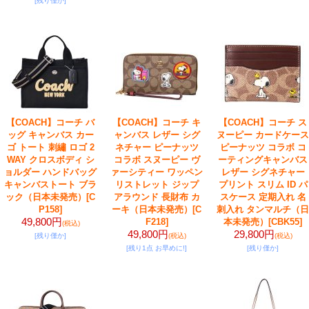
[残り僅か]
【COACH】コーチ バ
【COACH】コーチ キ
【COACH】コーチ ス
ッグ キャンバス カー
ャンバス レザー シグ
ヌーピー カードケース
ゴ トート 刺繡 ロゴ 2
ネチャー ピーナッツ
ピーナッツ コラボ コ
WAY クロスボディ シ
コラボ スヌーピー ヴ
ーティングキャンバス
ョルダー ハンドバッグ
ァーシティー ワッペン
レザー シグネチャー
キャンバストート ブラ
リストレット ジップ
プリント スリム ID パ
ック（日本未発売）
[C
アラウンド 長財布 カ
スケース 定期入れ 名
P158]
ーキ（日本未発売）
[C
刺入れ タンマルチ（日
49,800円
F218]
本未発売）
[CBK55]
(税込)
49,800円
29,800円
[残り僅か]
(税込)
(税込)
[残り1点 お早めに!]
[残り僅か]