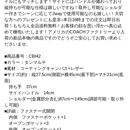
イルにもマッチします！サイドにはハンドルが備わっており
縦持ちが可能な仕様は嬉しいですね！取外し可能なショルダ
ー付きでシーンに応じて2wayで使用可能なのも嬉しい！大切
な方へのプレゼントにも是非♪本日16時までの注文は即日出
荷！もちろん全品送料無料！お客様の顔を思い浮かべ真心込
めて梱包いたします！アメリカのCOACHファクトリーより入
荷の新品本物の商品ですのでどうぞご安心してお買い求めく
ださいませ。
■商品番号：CBI42
■カラー：タンマルチ
■素材：コーティングキャンバス×レザー
■サイズ(約)：縦27.5cm(側面)×横45cm(最下部)×マチ21cm(底
面)
持ち手 37cm
サイドハンドル 14cm
ショルダー(金属部分含む)87cm〜149cm(調節可能・取り外
し可能)
■詳細：ファスナー式開閉
内側 ファスナーポケット×1
オープンポケット×3
外側 オープンポケット×1