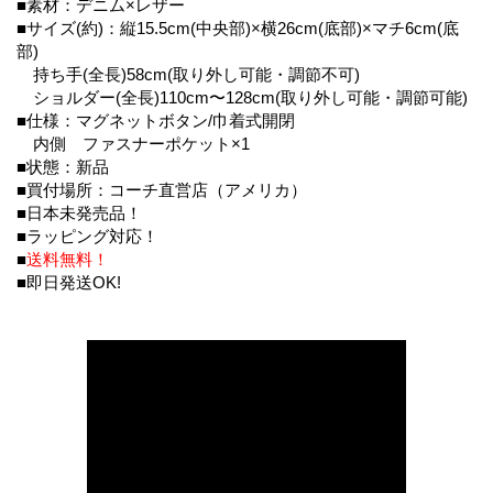
■素材：デニム×レザー
■サイズ(約)：縦15.5cm(中央部)×横26cm(底部)×マチ6cm(底
部)
持ち手(全長)58cm(取り外し可能・調節不可)
ショルダー(全長)110cm〜128cm(取り外し可能・調節可能)
■仕様：マグネットボタン/巾着式開閉
内側 ファスナーポケット×1
■状態：新品
■買付場所：コーチ直営店（アメリカ）
■日本未発売品！
■ラッピング対応！
■
送料無料！
■即日発送OK!