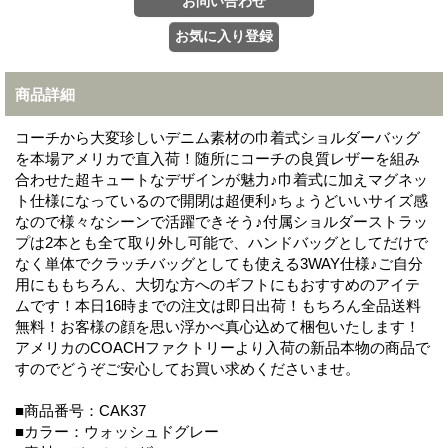
商品詳細
コーチから大変珍しいデニム素材の巾着式ショルダーバッグ
を本場アメリカで直入荷！随所にコーチの良質レザーを組み
合わせた超キュートなデザインが魅力♪巾着式に加えマグネッ
ト仕様になっているので開閉は超便利♪ちょうどいいサイズ感
なので様々なシーンで活躍できそう♪付属ショルダーストラッ
プは2本とも全て取り外し可能で、ハンドバッグとしてだけで
なく単体でクラッチバッグとしても使える3WAY仕様♪ご自分
用にももちろん、大切な方へのギフトにもおすすめのアイテ
ムです！本日16時までの注文は即日出荷！もちろん全品送料
無料！お客様の顔を思い浮かべ真心込めて梱包いたします！
アメリカのCOACHファクトリーより入荷の新品本物の商品で
すのでどうぞご安心してお買い求めくださいませ。
■商品番号：CAK37
■カラー：ウォッシュドグレー