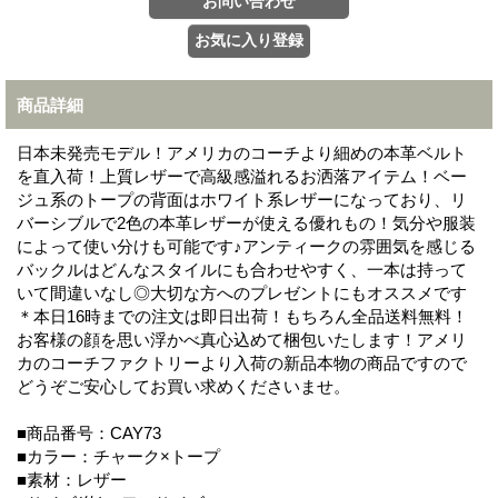
商品詳細
日本未発売モデル！アメリカのコーチより細めの本革ベルト
を直入荷！上質レザーで高級感溢れるお洒落アイテム！ベー
ジュ系のトープの背面はホワイト系レザーになっており、リ
バーシブルで2色の本革レザーが使える優れもの！気分や服装
によって使い分けも可能です♪アンティークの雰囲気を感じる
バックルはどんなスタイルにも合わせやすく、一本は持って
いて間違いなし◎大切な方へのプレゼントにもオススメです
＊本日16時までの注文は即日出荷！もちろん全品送料無料！
お客様の顔を思い浮かべ真心込めて梱包いたします！アメリ
カのコーチファクトリーより入荷の新品本物の商品ですので
どうぞご安心してお買い求めくださいませ。
■商品番号：CAY73
■カラー：チャーク×トープ
■素材：レザー