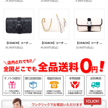
24,900円
(税込)
14,900円
(税込)
6,980円
(税込)
【COACH】コーチ コーティングキャンバス レザー シグネチャー バックル ウォッチ ロール 腕時計 ケース チャコール×ブラック〔日本未発売〕
【COACH】コーチ バッグ キルティング レザー チェーン ピロー リストレット 3way クラッチ ポーチ ショルダー ハンドバッグ チャーク（日本未発売）
【COACH】コーチ ポーチ レザー レーサー スモール ドッグリーシュ付き スクエア フラップ ポーチ チャーク×メイプル〔日本未発売〕
36,900円
(税込)
49,800円
(税込)
19,800円
(税込)