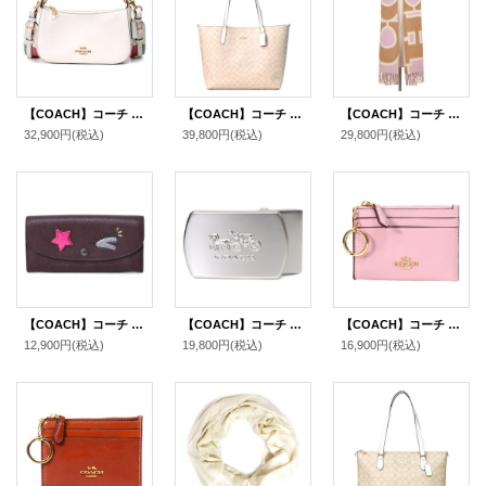
【COACH】コーチ ぺブルレザー ロゴ ジェス バゲット クロスボディ 斜め掛け ショルダーバッグ チャーク（日本未発売）
【COACH】コーチ バッグ コーティングキャンバス レザー シグネチャー ロゴ シティ トートバッグ サンド×チャーク〔日本未発売〕
【COACH】コーチ ウール ロゴ リバーシブル カラーブロック オーバーサイズ マフラー トープ（日本未発売）
32,900円
(税込)
39,800円
(税込)
29,800円
(税込)
【COACH】コーチ コーティング レザー スタッズ スリム エンベロープ フラップ 長財布 オックスブラッド【訳あり】（日本未発売）
【COACH】コーチ ベルト バックル ホースアンドキャリッジ ロゴ 型押し 38MM BOX付き シルバー〔日本未発売〕
【COACH】コーチ カードケース クリンクル レザー ロゴ キーリング付き ミニ スキニー IDケース コインケース カーネーション（日本未発売）
12,900円
(税込)
19,800円
(税込)
16,900円
(税込)