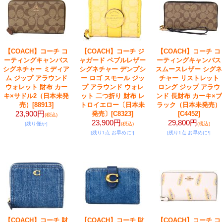
【COACH】コーチ コ
【COACH】コーチ ジ
【COACH】コーチ コ
ーティングキャンバス
ャガード ペブルレザー
ーティングキャンバス
シグネチャー ミディア
シグネチャー デンプシ
スムースレザー シグネ
ム ジップ アラウンド
ー ロゴ スモール ジッ
チャー リストレット
ウォレット 財布 カー
プ アラウンド ウォレ
ロング ジップ アラウ
キ×サドル2（日本未発
ット 二つ折り 財布 レ
ンド 長財布 カーキ×ブ
売）
[88913]
トロイエロー〔日本未
ラック（日本未発売）
23,900円
発売〕
[C8323]
[C4452]
(税込)
23,900円
29,800円
[残り僅か]
(税込)
(税込)
[残り1点 お早めに!]
[残り1点 お早めに!]
【COACH】コーチ 財
【COACH】コーチ 財
【COACH】コーチ コ