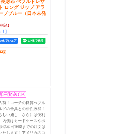
 長財布 ぺブルドレザ
ト ロング ジップ アラ
ィープブルー（日本未発
(税込)
！]
bookでシェア
事項
入荷！コーチの良質べブル
ルドの金具との相性抜群！
らしい施し、さらには便利
。内側はカードケースやポ
◎本日16時までの注文は
いたします！アメリカのコ