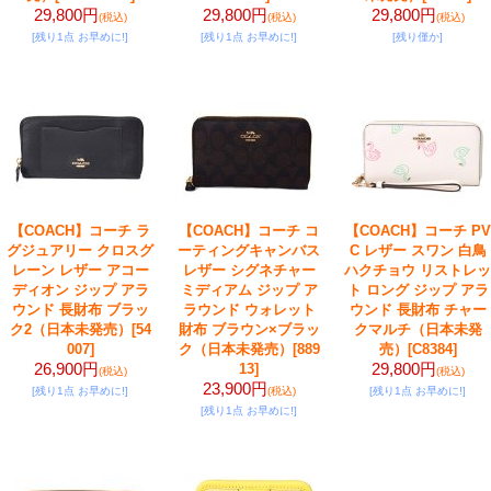
29,800円
29,800円
29,800円
(税込)
(税込)
(税込)
[残り1点 お早めに!]
[残り1点 お早めに!]
[残り僅か]
【COACH】コーチ ラ
【COACH】コーチ コ
【COACH】コーチ PV
グジュアリー クロスグ
ーティングキャンバス
C レザー スワン 白鳥
レーン レザー アコー
レザー シグネチャー
ハクチョウ リストレッ
ディオン ジップ アラ
ミディアム ジップ ア
ト ロング ジップ アラ
ウンド 長財布 ブラッ
ラウンド ウォレット
ウンド 長財布 チャー
ク2（日本未発売）
[54
財布 ブラウン×ブラッ
クマルチ（日本未発
007]
ク（日本未発売）
[889
売）
[C8384]
26,900円
29,800円
13]
(税込)
(税込)
23,900円
[残り1点 お早めに!]
(税込)
[残り1点 お早めに!]
[残り1点 お早めに!]