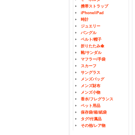
携帯ストラップ
iPhone/iPad
時計
ジュエリー
バングル
ベルト/帽子
折りたたみ傘
靴/サンダル
マフラー/手袋
スカーフ
サングラス
メンズバッグ
メンズ財布
メンズ小物
香水/フレグランス
ペット用品
保存袋/箱/紙袋
タグ/付属品
その他/レア物