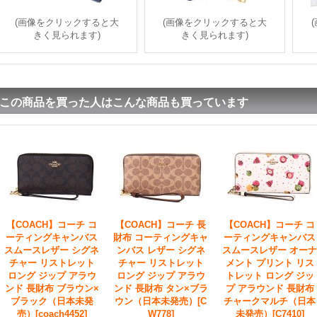
(画像をクリックすると大
(画像をクリックすると大
きく見られます)
きく見られます)
この商品を買った人はこんな商品も買っています
【COACH】コーチ コ
【COACH】コーチ 長
【COACH】コーチ コ
ーティングキャンバス
財布 コーティングキャ
ーティングキャンバス
スムースレザー シグネ
ンバス レザー シグネ
スムースレザー オーナ
チャー リストレット
チャー リストレット
メント プリント リス
ロング ジップ アラウ
ロング ジップ アラウ
トレット ロング ジッ
ンド 長財布 ブラウン×
ンド 長財布 タン×ブラ
プ アラウンド 長財布
ブラック（日本未発
ウン（日本未発売）
[C
チャークマルチ（日本
売）
[coach4452]
W778]
未発売）
[C7410]