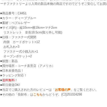
ーチファクトリーより入荷の新品本物の商品ですのでどうぞご安心してお買
■商品番号：C4451
■カラー：ディープブルー
■素材：ぺブルレザー
■サイズ(約)：縦10cm×横19cm×マチ2cm
リストレット 全長18.5cm(取り外し可能)
■仕様：ファスナー式開閉
内側 カードポケット×12
お札入れ×3
ファスナー式小銭入れ×1
オープンポケット×2
■状態：新品
■買付場所：コーチ直営店（アメリカ）
■日本未発売品！
■ラッピング対応！
■
送料無料！
■即日発送OK!
■当店でご購入された方のレビューは「
お客様の声
」をご覧ください。
■その他の「長財布」は
こちら
からどうぞ。(C2)251024298