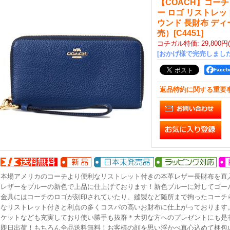
【COACH】コーチ
ー ロゴ リストレッ
ウンド 長財布 デ
売）
[
C4451
]
コチガル特価
:
29,800円
[おかげ様で完売しました
Face
返品特約に関する重要
本場アメリカのコーチより便利なリストレット付きの本革レザー長財布を直
レザーをブルーの新色で上品に仕上げております！新色ブルーに対してゴー
金具にはコーチのロゴが刻印されていたり、縫製など随所まで拘ったコーチ
なリストレット付きと利点の多くコスパの高いお財布に仕上がっております
ケットなども充実しており使い勝手も抜群＊大切な方へのプレゼントにも是非
即日出荷！もちろん全品送料無料！お客様の顔を思い浮かべ真心込めて梱包