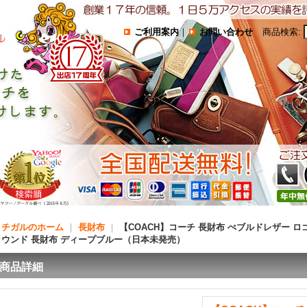
ご利用案内
｜
お問い合わせ
商品検索
:
コチガルのホーム
｜
長財布
｜
【COACH】コーチ 長財布 ぺブルドレザー ロ
ラウンド 長財布 ディープブルー（日本未発売）
商品詳細