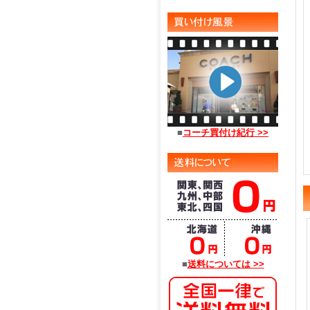
■
コーチ買付け紀行 >>
■
送料については >>