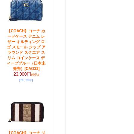
【COACH】コーチ カ
ードケース デニム レ
ザー キルティング ロ
ゴ スモール ジップ ア
ラウンド スクエア ス
リム コインケース デ
ィープブルー（日本未
発売）
[CAO33]
23,900円
(税込)
[残り僅か]
【COACH】コーチ ジ