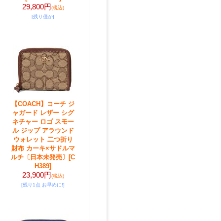
29,800円
(税込)
[残り僅か]
【COACH】コーチ ジ
ャガード レザー シグ
ネチャー ロゴ スモー
ル ジップ アラウンド
ウォレット 二つ折り
財布 カーキ×サドルマ
ルチ〔日本未発売〕
[C
H389]
23,900円
(税込)
[残り1点 お早めに!]