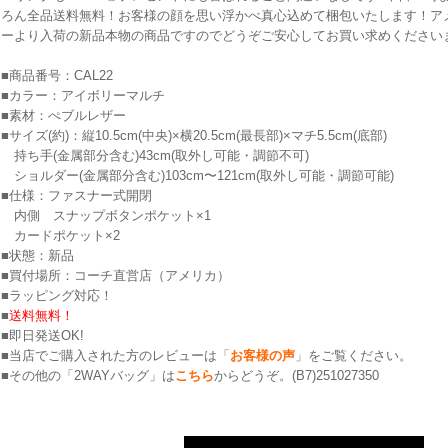
ろん全品送料無料！お客様の顔を思い浮かべ真心込めて梱包いたします！アメ
ーより入荷の新品本物の商品ですのでどうぞご安心してお買い求めください
■商品番号：CAL22
■カラー：アイボリーマルチ
■素材：ぺブルレザー
■サイズ(約)：縦10.5cm(中央)×横20.5cm(最長部)×マチ5.5cm(底部)
持ち手(金属部分含む)43cm(取外し可能・調節不可)
ショルダー(金属部分含む)103cm〜121cm(取外し可能・調節可能)
■仕様：ファスナー式開閉
内側 スナップボタンポケット×1
カードポケット×2
■状態：新品
■買付場所：コーチ直営店（アメリカ）
■ラッピング対応！
■
送料無料！
■即日発送OK!
■当店でご購入された方のレビューは「
お客様の声
」をご覧ください。
■その他の「2WAYバッグ」は
こちら
からどうぞ。(B7)251027350