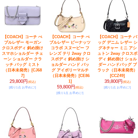
【COACH】コーチ ぺ
【COACH】コーチ ぺ
【COACH】コーチ バ
ブルレザー モーガン
ブルレザー ピーナッツ
ッグ デニム レザー シ
クロスボディ 斜め掛け
コラボ スヌーピー フ
グネチャー ミニ アシ
スマホショルダー チェ
レンズ テリ 2way クロ
ュトン 2way クロスボ
ーン ショルダー クラ
スボディ 斜め掛け シ
ディ 斜め掛け ショル
ッチ バッグ ミスト
ョルダー ハンド バッ
ダー ハンドバッグ ブ
（日本未発売）
[CJ68
グ アイボリーマルチ
ラック（日本未発売）
7]
（日本未発売）
[CE86
[CCZ49]
29,800円
39,800円
1]
(税込)
(税込)
59,800円
[残り1点 お早めに!]
(税込)
[残り1点 お早めに!]
[残り1点 お早めに!]