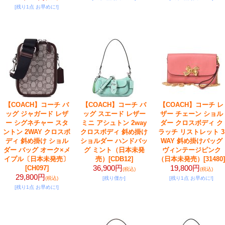
[残り1点 お早めに!]
【COACH】コーチ バ
【COACH】コーチ バ
【COACH】コーチ レ
ッグ ジャガード レザ
ッグ スエード レザー
ザー チェーン ショル
ー シグネチャー スタ
ミニ アシュトン 2way
ダー クロスボディ ク
ントン 2WAY クロスボ
クロスボディ 斜め掛け
ラッチ リストレット 3
ディ 斜め掛け ショル
ショルダー ハンドバッ
WAY 斜め掛けバッグ
ダー バッグ オーク×メ
グ ミント（日本未発
ヴィンテージピンク
イプル〔日本未発売〕
売）
[CDB12]
（日本未発売）
[31480]
36,900円
19,800円
[CH097]
(税込)
(税込)
29,800円
(税込)
[残り僅か]
[残り1点 お早めに!]
[残り1点 お早めに!]