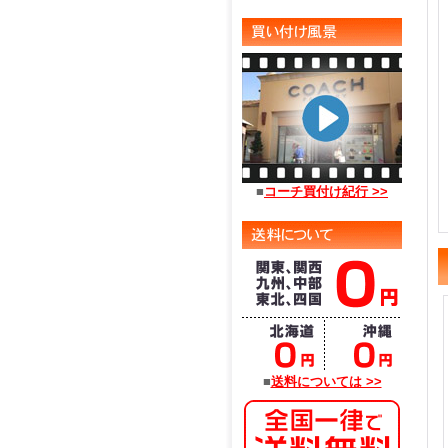
■
コーチ買付け紀行 >>
■
送料については >>