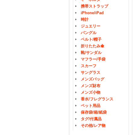
携帯ストラップ
iPhone/iPad
時計
ジュエリー
バングル
ベルト/帽子
折りたたみ傘
靴/サンダル
マフラー/手袋
スカーフ
サングラス
メンズバッグ
メンズ財布
メンズ小物
香水/フレグランス
ペット用品
保存袋/箱/紙袋
タグ/付属品
その他/レア物