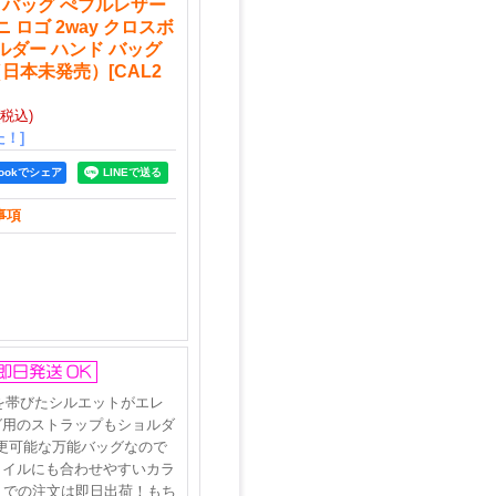
 バッグ ぺブルレザー
 ロゴ 2way クロスボ
ルダー ハンド バッグ
（日本未発売）
[
CAL2
(税込)
！]
bookでシェア
事項
を帯びたシルエットがエレ
グ用のストラップもショルダ
更可能な万能バッグなので
タイルにも合わせやすいカラ
までの注文は即日出荷！もち