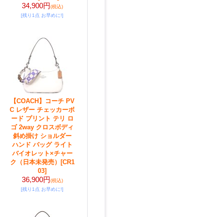
34,900円
(税込)
[残り1点 お早めに!]
【COACH】コーチ PV
C レザー チェッカーボ
ード プリント テリ ロ
ゴ 2way クロスボディ
斜め掛け ショルダー
ハンド バッグ ライト
バイオレット×チャー
ク（日本未発売）
[CR1
03]
36,900円
(税込)
[残り1点 お早めに!]