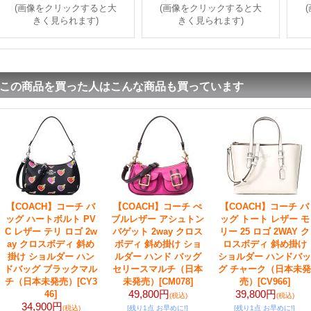
(画像をクリックすると大
(画像をクリックすると大
きく見られます)
きく見られます)
この商品を買った人はこんな商品も買っています
【COACH】コーチ バ
【COACH】コーチ ぺ
【COACH】コーチ バ
ッグ ハートボルト PV
ブルレザー アシュトン
ッグ トート レザー モ
C レザー テリ ロゴ 2w
バゲット 2way クロス
リー 25 ロゴ 2WAY ク
ay クロスボディ 斜め
ボディ 斜め掛け ショ
ロスボディ 斜め掛け
掛け ショルダー ハン
ルダー ハンド バッグ
ショルダー ハンドバッ
ドバッグ ブラックマル
セリースマルチ（日本
グ チャーク（日本未発
チ（日本未発売）
[CY3
未発売）
[CM078]
売）
[CV966]
49,800円
39,800円
46]
(税込)
(税込)
34,900円
(税込)
[残り1点 お早めに!]
[残り1点 お早めに!]