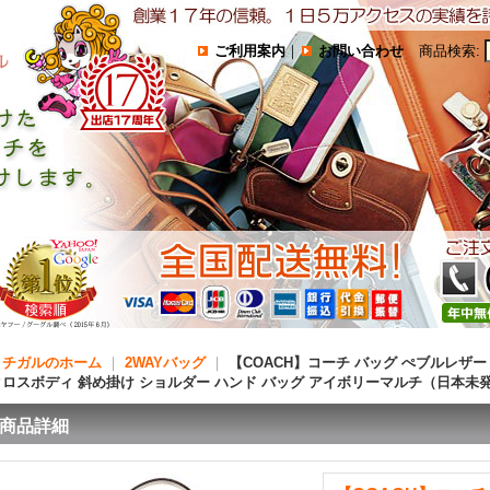
ご利用案内
｜
お問い合わせ
商品検索
:
コチガルのホーム
｜
2WAYバッグ
｜
【COACH】コーチ バッグ ぺブルレザー 
クロスボディ 斜め掛け ショルダー ハンド バッグ アイボリーマルチ（日本未
商品詳細