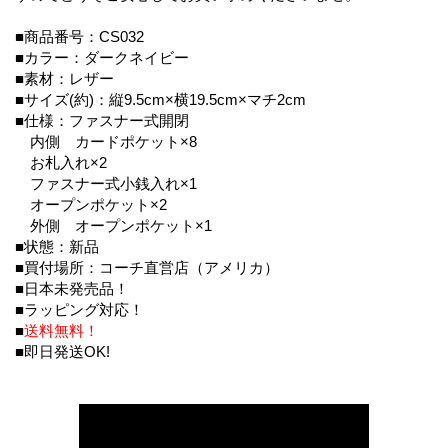
■商品番号：CS032
■カラー：ダークネイビー
■素材：レザー
■サイズ(約)：縦9.5cm×横19.5cm×マチ2cm
■仕様：ファスナー式開閉
内側 カードポケット×8
お札入れ×2
ファスナー式小銭入れ×1
オープンポケット×2
外側 オープンポケット×1
■状態：新品
■買付場所：コーチ直営店（アメリカ）
■日本未発売品！
■ラッピング対応！
■
送料無料！
■即日発送OK!