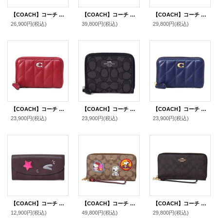
【COACH】コーチ カードケース コーティングキャンバス レザー シグネチャー エッセンシャル スモール ジップ アラウンド スクエア スリム コインケース タンキャラメル（日本未発売）
【COACH】コーチ 長財布 デニム レザー ロゴ リストレット ロング ジップ アラウンド 長財布 ライトインディゴ（日本未発売）
【COACH】コーチ コーティングキャンバス スムースレザー シグネチャー リストレット ロング ジップ アラウンド 長財布 カーキ×ブラック（日本未発売）
26,900円
(税込)
39,800円
(税込)
29,800円
(税込)
【COACH】コーチ カードケース レザー キルティング ピロー ロゴ スモール ジップ アラウンド スクエア スリム コインケース ダークルビー（日本未発売）
【COACH】コーチ ジャガード レザー シグネチャー ロゴ スモール ジップ アラウンド ウォレット 二つ折り 財布 ブラックスモークブラックマルチ〔日本未発売〕
【COACH】コーチ カードケース レザー キルティング ピロー ロゴ スモール ジップ アラウンド スクエア スリム コインケース ダークネイビー（日本未発売）
23,900円
(税込)
23,900円
(税込)
23,900円
(税込)
【COACH】コーチ コーティング レザー スタッズ スリム エンベロープ フラップ 長財布 オックスブラッド【訳あり】（日本未発売）
【COACH】コーチ キャンバス レザー シグネチャー ピーナッツ コラボ スヌーピー ヴァーシティー ワッペン リストレット ジップ アラウンド 長財布 カーキ（日本未発売）
【COACH】コーチ コーティングキャンバス スムースレザー シグネチャー リストレット ロング ジップ アラウンド 長財布 ブラウン×ブラック（日本未発売）
12,900円
(税込)
49,800円
(税込)
29,800円
(税込)