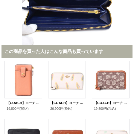
この商品を買った人はこんな商品も買っています
【COACH】コーチ レザー エッセンシャル フォン iPhone スマホ ポーチ ロゴ ウォレット 長財布 フェイディドオレンジ〔日本未発売〕
【COACH】コーチ コーティングキャンバス スムースレザー リップスティック 口紅 プリント アコーディオン ジップ ウォレット 長財布 チャークマルチ（日本未発売）
【COACH】コーチ カードケース ジャガード レザー シグネチャー エッセンシャル スモール ジップ アラウンド スクエア スリム コインケース ブラウンマルチ（日本未発売）
19,800円
(税込)
26,900円
(税込)
19,800円
(税込)