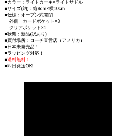
■カラー：ライトカーキ×ライトサドル
■サイズ(約)：縦8cm×横10cm
■仕様：オープン式開閉
外側 カードポケット×3
クリアポケット×1
■状態：新品(訳あり)
■買付場所：コーチ直営店（アメリカ）
■日本未発売品！
■ラッピング対応！
■
送料無料！
■即日発送OK!