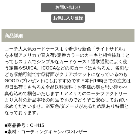
商品詳細
コーチ大人気カードケースより希少な新色「ライトサドル」
を本場アメリカで直入荷♪定番カラーのカーキと相性抜群！と
ってもスリムでシンプルなカードケース！通学通勤によく使
う定期やSUICA、ICOCAなどのICカードはもちろん、名刺な
ども収納可能です◎背面がクリアポケットになっているのも
GOOD♪プレゼントにもおすすめです＊本日16時までの注文は
即日出荷！もちろん全品送料無料！お客様の顔を思い浮かべ
真心込めて梱包いたします！アメリカのコーチファクトリー
より入荷の新品本物の商品ですのでどうぞご安心してお買い
求めくださいませ。※変色/ダメージがあるため訳あり特価と
なっております。
■商品番号：CH415
■素材：コーティングキャンバス×レザー