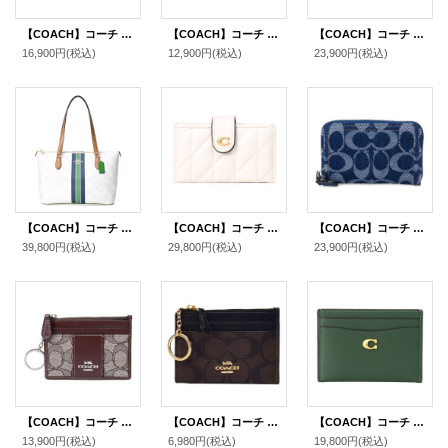
【COACH】コーチ カードケース クリンクル レザー ロゴ キーリング付き ミニ スキニー IDケース コインケース シナモン（日本未発売）
【COACH】コーチ メンズ クロスグレイン レザー 5連 キーケース スマートキー対応 ブラック（日本未発売）
【COACH】コーチ コインケース ぺブルレザー エッセンシャル キーリング付き L字 ジップ ロゴ マルチ カードケース 小銭入れ ダークネイビー〔日本未発売〕
16,900円
(税込)
12,900円
(税込)
23,900円
(税込)
【COACH】コーチ バッグ コーティングキャンパス レザー シグネチャー ギャラリー ストライプ ジップトートバッグ チャークマルチ〔日本未発売〕
【COACH】コーチ カードケース レザー キルティング エッセンシャル ロゴ アコーディオン カードホルダー カードケース 定期入れ 名刺入れ チャーク（日本未発売）
【COACH】コーチ カードケース デニム レザー シグネチャー エッセンシャル スモール ジップ アラウンド スクエア スリム コインケース ディープブルーマルチ（日本未発売）
39,800円
(税込)
29,800円
(税込)
23,900円
(税込)
【COACH】コーチ コインケース ジャガード レザー シグネチャー キーリング付き ミニ スキニー IDケース 小銭入れ オーク×マップル（日本未発売）
【COACH】コーチ コーティングキャンバス スムースレザー シグネチャー キーリング付き ミニ スキニー IDケース コインケース ブラウン×ブラック（日本未発売）
【COACH】コーチ カードケース レザー エッセンシャル C ロゴ カードケース スリム パスケース 定期入れ 名刺入れ ハンターグリーン（日本未発売）
13,900円
(税込)
6,980円
(税込)
19,800円
(税込)