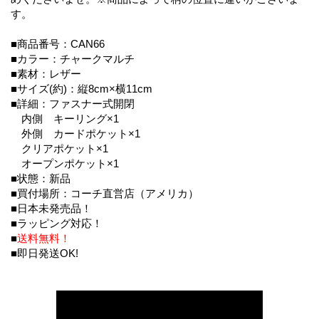
す。
■商品番号：CAN66
■カラー：チャークマルチ
■素材：レザー
■サイズ(約)：縦8cm×横11cm
■詳細：ファスナー式開閉
内側 キーリング×1
外側 カードポケット×1
クリアポケット×1
オープンポケット×1
■状態：新品
■買付場所：コーチ直営店（アメリカ）
■日本未発売品！
■ラッピング対応！
■
送料無料！
■即日発送OK!