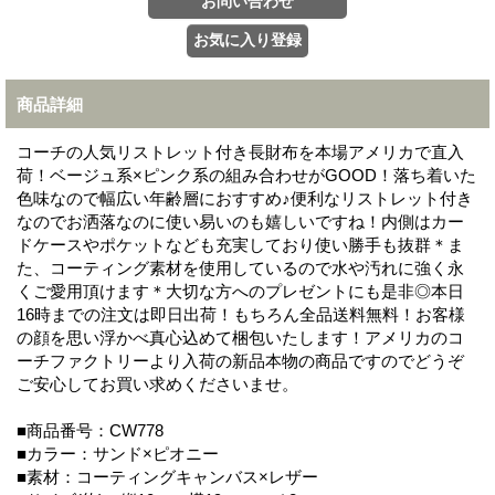
商品詳細
コーチの人気リストレット付き長財布を本場アメリカで直入
荷！ベージュ系×ピンク系の組み合わせがGOOD！落ち着いた
色味なので幅広い年齢層におすすめ♪便利なリストレット付き
なのでお洒落なのに使い易いのも嬉しいですね！内側はカー
ドケースやポケットなども充実しており使い勝手も抜群＊ま
た、コーティング素材を使用しているので水や汚れに強く永
くご愛用頂けます＊大切な方へのプレゼントにも是非◎本日
16時までの注文は即日出荷！もちろん全品送料無料！お客様
の顔を思い浮かべ真心込めて梱包いたします！アメリカのコ
ーチファクトリーより入荷の新品本物の商品ですのでどうぞ
ご安心してお買い求めくださいませ。
■商品番号：CW778
■カラー：サンド×ピオニー
■素材：コーティングキャンバス×レザー