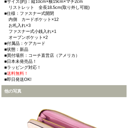
■サイズ(約)：縦10cm×横19cm×マチ2cm
リストレット 全長18.5cm(取り外し可能)
■仕様：ファスナー式開閉
内側 カードポケット×12
お札入れ×3
ファスナー式小銭入れ×1
オープンポケット×2
■付属品：ケアカード
■状態：新品
■買付場所：コーチ直営店（アメリカ）
■日本未発売品！
■ラッピング対応！
■
送料無料！
■即日発送OK!
他の写真