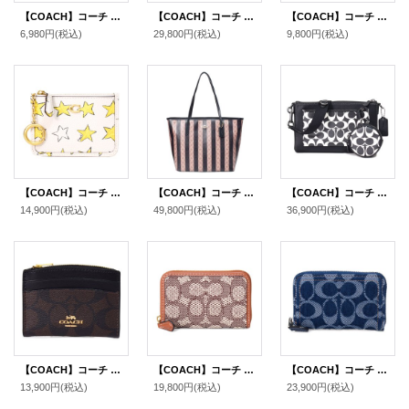
【COACH】コーチ コーティングキャンバス スムースレザー シグネチャー キーリング付き ミニ スキニー IDケース コインケース ブラウン×ブラック（日本未発売）
【COACH】コーチ スヌーピー カードケース ピーナッツ コラボ コーティングキャンバス レザー シグネチャー プリント スリム ID パスケース 定期入れ 名刺入れ タンマルチ（日本未発売）
【COACH】コーチ コーティングキャンバス シグネチャー 5連 スマートキー対応 キーケース タン（日本未発売）
6,980円
(税込)
29,800円
(税込)
9,800円
(税込)
【COACH】コーチ カードケース 星 レザー エッセンシャル スター プリント ロゴ キーリング付き ミニ スキニー IDケース コインケース チャークマルチ（日本未発売）
【COACH】コーチ バッグ コーティングキャンバス レザー シグネチャー ストライプ ロゴ シティ トートバッグ ウォルナット×タン〔日本未発売〕
【COACH】コーチ コーティングキャンバス レザー シグネチャー ホールデン コインケース付き クロスボディ 斜め掛け ショルダーバッグ ブラック×チャーク（日本未発売）
14,900円
(税込)
49,800円
(税込)
36,900円
(税込)
【COACH】コーチ コーティングキャンバス レザー シグネチャー シェイプド カードケース ロゴ 名刺入れ 定期入れ パスケース コインケース ブラウン×ブラック（日本未発売）
【COACH】コーチ カードケース ジャガード レザー シグネチャー エッセンシャル スモール ジップ アラウンド スクエア スリム コインケース ブラウンマルチ（日本未発売）
【COACH】コーチ カードケース デニム レザー シグネチャー エッセンシャル スモール ジップ アラウンド スクエア スリム コインケース ディープブルーマルチ（日本未発売）
13,900円
(税込)
19,800円
(税込)
23,900円
(税込)