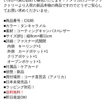
い浮かべ真心込めて梱包いたします！アメリカのコーチファ
クトリーより入荷の新品本物の商品ですのでどうぞご安心し
てお買い求めくださいませ。
■商品番号：CI185
■カラー：タンキャラメル
■素材：コーティングキャンバス×レザー
■サイズ(約)：縦8cm×横11cm
■詳細：ファスナー式開閉
内側 キーリング×1
外側 カードポケット×1
クリアポケット×1
オープンポケット×1
■付属品：ケアカード
■状態：新品
■買付場所：コーチ直営店（アメリカ）
■日本未発売品！
■ラッピング対応！
■
送料無料！
■即日発送OK!